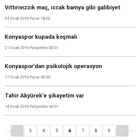
Vıttırıvızzık maç, ıccak bamya gibi galibiyet
24 Ocak 2016 Pazar 18:02
Konyaspor kupada koşmalı
21 Ocak 2016 Perşembe 00:01
Konyaspor’dan psikolojik operasyon
17 Ocak 2016 Pazar 00:00
Tahir Akyürek’e şikayetim var
14 Ocak 2016 Perşembe 00:01
3
4
5
6
7
8
9