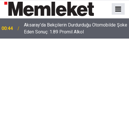
e
00:41
Polatlı-Haymana-Konya hattı bölünmüş yol oluyor