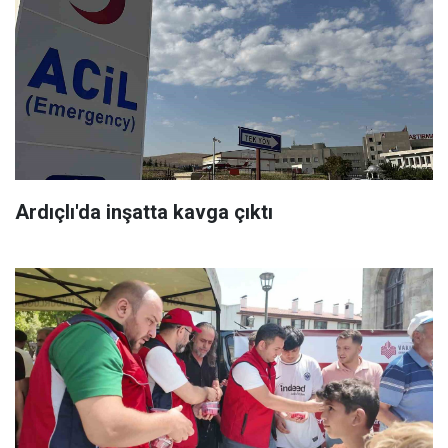
Ardıçlı'da inşatta kavga çıktı