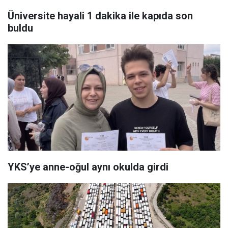
Üniversite hayali 1 dakika ile kapıda son
buldu
YKS’ye anne-oğul aynı okulda girdi