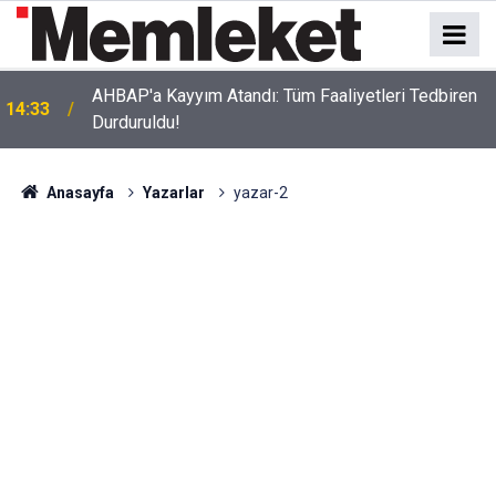
Espressolab'ın "Ömür Boyu Bedava Kahve" Ödülü
14:31
Sahibini Buldu!
Anasayfa
Yazarlar
yazar-2