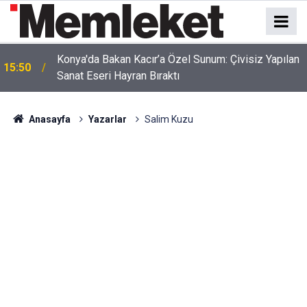
Srebrenitsa'dan Ramallah'a Uzanan Tarihi Yolculuk!
15:47
Başkan Kılca Mitinge Katıldı
Anasayfa
Yazarlar
Salim Kuzu