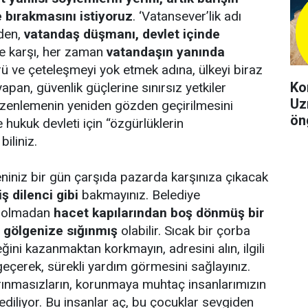
e bırakmasını istiyoruz
. ‘Vatansever’lik adı
eden,
vatandaş düşmanı, devlet içinde
e karşı, her zaman
vatandaşın yanında
ü ve çeteleşmeyi yok etmek adına, ülkeyi biraz
Ko
yapan, güvenlik güçlerine sınırsız yetkiler
Uz
üzenlemenin yeniden gözden geçirilmesini
ön
e hukuk devleti için “özgürlüklerin
şeh
iliniz.
iniz bir gün çarşıda pazarda karşınıza çıkacak
ş dilenci gibi
bakmayınız. Belediye
i olmadan
hacet kapılarından boş dönmüş bir
 gölgenize sığınmış
olabilir. Sıcak bir çorba
ini kazanmaktan korkmayın, adresini alın, ilgili
 geçerek, sürekli yardım görmesini sağlayınız.
ınmasızların, korunmaya muhtaç insanlarımızın
 ediliyor. Bu insanlar aç, bu çocuklar sevgiden