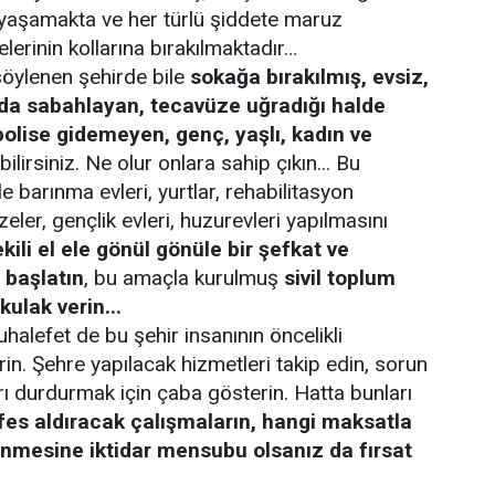
yaşamakta ve her türlü şiddete maruz
lerinin kollarına bırakılmaktadır…
söylenen şehirde bile
sokağa bırakılmış, evsiz,
da sabahlayan, tecavüze uğradığı halde
 polise gidemeyen, genç, yaşlı, kadın ve
bilirsiniz. Ne olur onlara sahip çıkın... Bu
le barınma evleri, yurtlar, rehabilitasyon
eler, gençlik evleri, huzurevleri yapılmasını
kili el ele gönül gönüle bir şefkat ve
 başlatın
, bu amaçla kurulmuş
sivil toplum
kulak verin...
uhalefet de bu şehir insanının öncelikli
erin. Şehre yapılacak hizmetleri takip edin, sorun
 durdurmak için çaba gösterin. Hatta bunları
es aldıracak çalışmaların, hangi maksatla
enmesine iktidar mensubu olsanız da fırsat