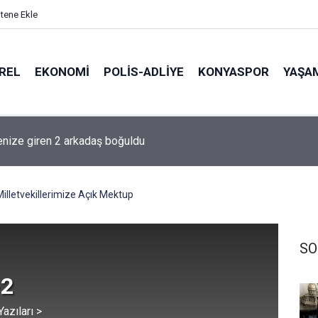
itene Ekle
REL
EKONOMI
POLİS-ADLİYE
KONYASPOR
YAŞA
lışan İhyâ Oluyor: 3 Kişilik Ekip Aylık 750 Bin Liradan Fazla
rıyor!
Milletvekillerimize Açık Mektup
SO
-2
azıları >