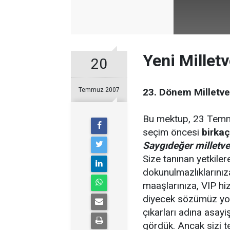
Yeni Millet
20
Temmuz 2007
23. Dönem Milletve
Bu mektup, 23 Temmuz
seçim öncesi
birka
Saygıdeğer milletvek
Size tanınan yetkiler
dokunulmazlıklarınıza
maaşlarınıza, VIP hiz
diyecek sözümüz yo
çıkarları adına asayi
gördük. Ancak sizi te