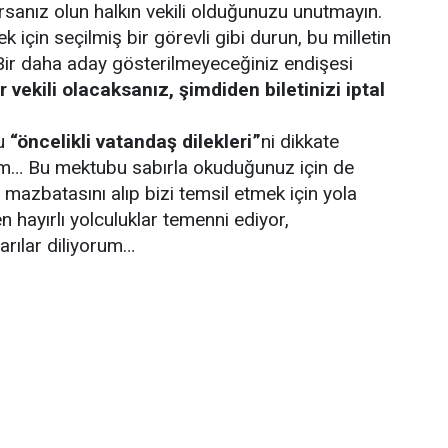
anız olun halkın vekili olduğunuzu unutmayın.
k için seçilmiş bir görevli gibi durun, bu milletin
. Bir daha aday gösterilmeyeceğiniz endişesi
er vekili olacaksanız, şimdiden biletinizi iptal
bu
“öncelikli vatandaş dilekleri”
ni dikkate
m… Bu mektubu sabırla okuduğunuz için de
 mazbatasını alıp bizi temsil etmek için yola
 hayırlı yolculuklar temenni ediyor,
arılar diliyorum…