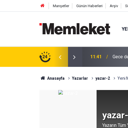
Manşetler
Günün Haberleri
Arşiv
S
YE
Yazın Ça
ğuldu
24
11:40
Kazandı
Anasayfa
Yazarlar
yazar-2
Yeni 
yazar
Yazarın Tüm Y