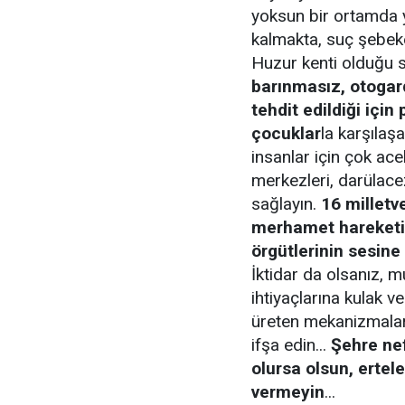
yoksun bir ortamda 
kalmakta, suç şebeke
Huzur kenti olduğu 
barınmasız, otogar
tehdit edildiği için
çocuklar
la karşılaşa
insanlar için çok ace
merkezleri, darülacez
sağlayın.
16 milletve
merhamet hareketi
örgütlerinin sesine 
İktidar da olsanız, m
ihtiyaçlarına kulak v
üreten mekanizmaları
ifşa edin...
Şehre nef
olursa olsun, ertel
vermeyin
...