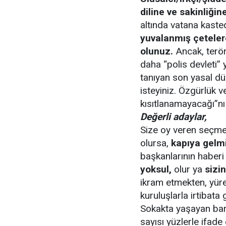
diline ve sakinliğin
altında vatana kast
yuvalanmış çeteler
olunuz.
Ancak, terör
daha “polis devleti” 
tanıyan son yasal d
isteyiniz. Özgürlük v
kısıtlanamayacağı”nı b
Değerli adaylar,
Size oy veren seçmen
olursa,
kapıya gelmi
başkanlarının haber
yoksul,
olur ya
sizin
ikram etmekten, yüreğ
kuruluşlarla irtibata
Sokakta yaşayan bar
sayısı yüzlerle ifade