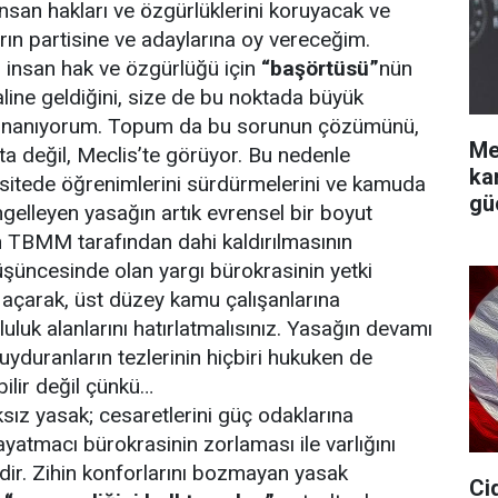
nsan hakları ve özgürlüklerini koruyacak ve
arın partisine ve adaylarına oy vereceğim.
 insan hak ve özgürlüğü için
“başörtüsü”
nün
line geldiğini, size de bu noktada büyük
 inanıyorum. Topum da bu sorunun çözümünü,
Me
a değil, Meclis’te görüyor. Bu nedenle
ka
rsitede öğrenimlerini sürdürmelerini ve kamuda
gü
gelleyen yasağın artık evrensel bir boyut
n TBMM tarafından dahi kaldırılmasının
üncesinde olan yargı bürokrasinin yetki
a açarak, üst düzey kamu çalışanlarına
uluk alanlarını hatırlatmalısınız. Yasağın devamı
uyduranların tezlerinin hiçbiri hukuken de
ilir değil çünkü…
sız yasak; cesaretlerini güç odaklarına
yatmacı bürokrasinin zorlaması ile varlığını
dir. Zihin konforlarını bozmayan yasak
Ci