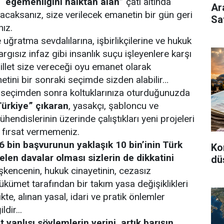
ı
“egemenliğini halktan alan”
çatı altında
Ar
yacaksanız, size verilecek emanetin bir gün geri
Sa
nız.
uğratma sevdalılarına, işbirlikçilerine ve hukuk
argısız infaz gibi insanlık suçu işleyenlere karşı
illet size vereceği oyu emanet olarak
tini bir sonraki seçimde sizden alabilir…
u seçimden sonra koltuklarınıza oturduğunuzda
Türkiye” çıkaran
, yasakçı, şabloncu ve
endislerinin üzerinde çalıştıkları yeni projeleri
 fırsat vermemeniz.
 bin başvurunun yaklaşık 10 bin’inin Türk
Ko
len davalar olması sizlerin de dikkatini
dü
işkencenin, hukuk cinayetinin, cezasız
ükümet tarafından bir takım yasa değişiklikleri
kte, alınan yasal, idari ve pratik önlemler
dir...
t yanlısı söylemlerin yerini, artık barışın