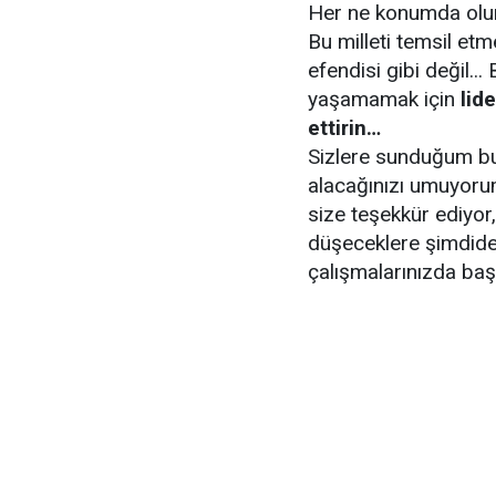
Her ne konumda olurs
Bu milleti temsil etme
efendisi gibi değil..
yaşamamak için
lid
ettirin…
Sizlere sunduğum 
alacağınızı umuyoru
size teşekkür ediyor,
düşeceklere şimdiden
çalışmalarınızda baş