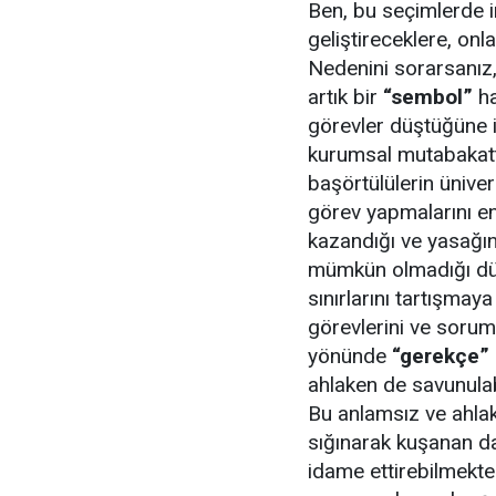
Ben, bu seçimlerde i
geliştireceklere, onl
Nedenini sorarsanız,
artık bir
“sembol”
ha
görevler düştüğüne
kurumsal mutabakatt
başörtülülerin ünive
görev yapmalarını en
kazandığı ve yasağı
mümkün olmadığı düş
sınırlarını tartışmay
görevlerini ve soruml
yönünde
“gerekçe”
ahlaken de savunulab
Bu anlamsız ve ahlak
sığınarak kuşanan da
idame ettirebilmekte