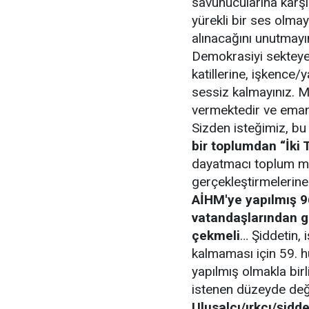
savunucularına karş
yürekli bir ses olma
alınacağını unutmayı
Demokrasiyi sekteye 
katillerine, işkence/y
sessiz kalmayınız. M
vermektedir ve emane
Sizden isteğimiz, b
bir toplumdan “İki 
dayatmacı toplum müh
gerçekleştirmelerine
AİHM'ye yapılmış 96
vatandaşlarından ge
çekmeli
… Şiddetin, 
kalmaması için 59. h
yapılmış olmakla birli
istenen düzeyde değil
Ulusalcı/ırkçı/şidde