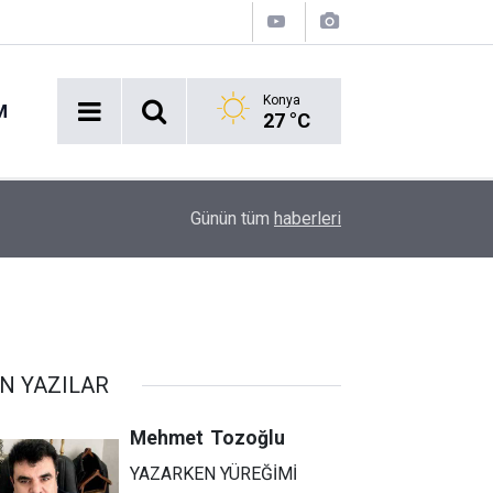
Konya
M
27 °C
Konyaspor'da Ayrılığı Yakınlaştıran Gerekçe: Ja
10:58
Günün tüm
haberleri
Transferi Tetikledi!
N YAZILAR
Mehmet
Tozoğlu
YAZARKEN YÜREĞİMİ