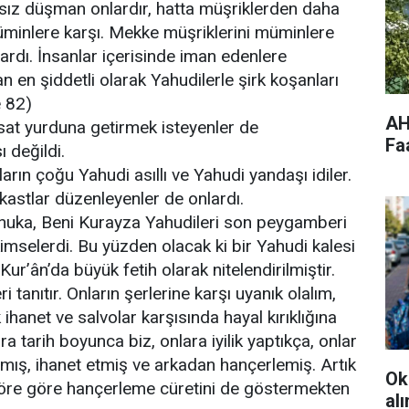
ız düşman onlardır, hatta müşriklerden daha
üminlere karşı. Mekke müşriklerini müminlere
lardı. İnsanlar içerisinde iman edenlere
 en şiddetli olarak Yahudilerle şirk koşanları
e 82)
AH
esat yurduna getirmek isteyenler de
Fa
 değildi.
rın çoğu Yahudi asıllı ve Yahudi yandaşı idiler.
astlar düzenleyenler de onlardı.
ynuka, Beni Kurayza Yahudileri son peygamberi
kimselerdi. Bu yüzden olacak ki bir Yahudi kalesi
Kur’ân’da büyük fetih olarak nitelendirilmiştir.
i tanıtır. Onların şerlerine karşı uyanık olalım,
ihanet ve salvolar karşısında hayal kırıklığına
a tarih boyunca biz, onlara iyilik yaptıkça, onlar
mış, ihanet etmiş ve arkadan hançerlemiş. Artık
Ok
re göre hançerleme cüretini de göstermekten
al