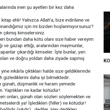
alarında inen şu ayetleri bir kez daha
kitap ehli! Yalnızca Allah'a, bize indirilene ve
 inandığımız için mi bizden hoşlanmıyorsunuz?
 çıkmış kimselersiniz.
 yeri bundan daha kötü olanı size haber vereyim
iği ve gazap ettiği, aralarından maymunlar,
panlar çıkardığı kimseler. İşte bunlar, yeri
olan ve doğru yoldan daha ziyade sapmış
KO
 yine inkârla çıktıkları halde size geldiklerinde
h gizlediklerini daha iyi bilmektedir.
n günah, düşmanlık ve haram yemede
ün. Yaptıkları ne kadar kötüdür!
leri onları, günah olan sözleri söylemekten ve
elerdi ya! İşledikleri (fiiller) ne kötüdür!
 bağlıdır (sıkdır) , dediler. Hay dedikleri