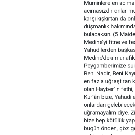
Müminlere en acımas
acımasızdır onlar m
karşı kışkırtan da on
düşmanlık bakımından
bulacaksın. (5 Maid
Medine’yi fitne ve f
Yahudilerden başkası
Medine’deki münafıkla
Peygamberimize suik
Beni Nadir, Benî Ka
en fazla uğraştıran 
olan Hayber’in fethi, 
Kur’ân bize, Yahudiler
onlardan gelebilecek 
uğramayalım diye. Zir
bize hep kötülük yap
bugün önden, göz gö