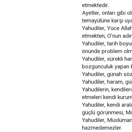
etmektedir.
Ayetler, onları gibi
temayülüne karşı uy
Yahudiler, Yüce Allah
etmekten, O’nun adı
Yahudiler, tarih boy
önünde problem olmu
Yahudiler, sürekli h
bozgunculuk yapan k
Yahudiler, günah sö
Yahudiler, haram, gü
Yahudilerin, kendileri
etmeleri kendi kurunt
Yahudiler, kendi arala
güçlü görünmesi, Müs
Yahudiler, Müslümanl
hazmedemezler.