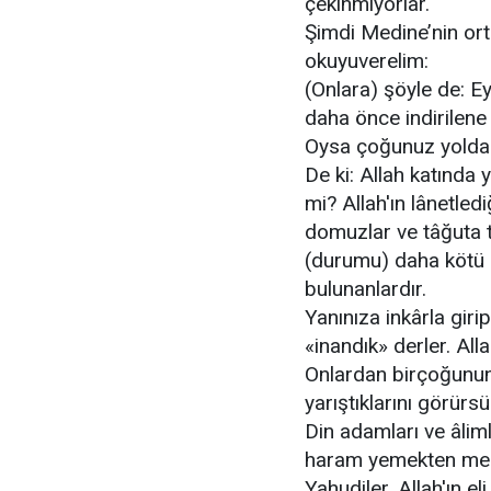
çekinmiyorlar.
Şimdi Medine’nin ort
okuyuverelim:
(Onlara) şöyle de: Ey 
daha önce indirilene
Oysa çoğunuz yoldan
De ki: Allah katında
mi? Allah'ın lânetled
domuzlar ve tâğuta ta
(durumu) daha kötü 
bulunanlardır.
Yanınıza inkârla girip
«inandık» derler. Alla
Onlardan birçoğunu
yarıştıklarını görürs
Din adamları ve âlim
haram yemekten menets
Yahudiler, Allah'ın eli