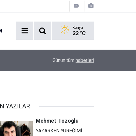
Konya
M
33 °C
14:27
Okullara 30 bin güvenlik personeli alınacak
Günün tüm
haberleri
N YAZILAR
Mehmet
Tozoğlu
YAZARKEN YÜREĞİMİ