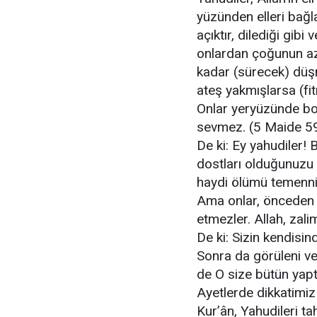
yüzünden elleri bağlan
açıktır, dilediği gibi
onlardan çoğunun azgı
kadar (sürecek) düşm
ateş yakmışlarsa (fi
Onlar yeryüzünde bo
sevmez. (5 Maide 5
De ki: Ey yahudiler! B
dostları olduğunuzu 
haydi ölümü temenni
Ama onlar, önceden 
etmezler. Allah, zaliml
De ki: Sizin kendisin
Sonra da görüleni ve
de O size bütün yapt
Ayetlerde dikkatimiz
Kur’ân, Yahudileri ta