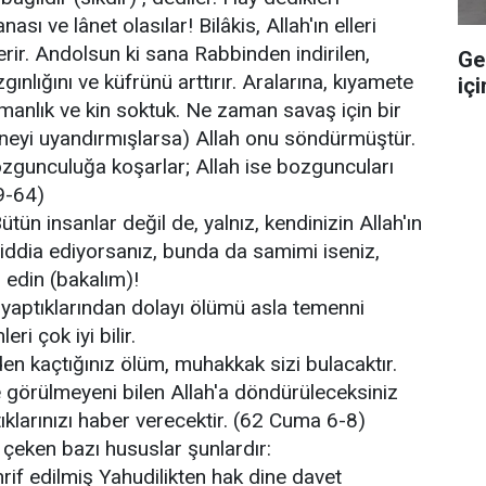
ası ve lânet olasılar! Bilâkis, Allah'ın elleri
 verir. Andolsun ki sana Rabbinden indirilen,
Ge
nlığını ve küfrünü arttırır. Aralarına, kıyamete
içi
anlık ve kin soktuk. Ne zaman savaş için bir
tneyi uyandırmışlarsa) Allah onu söndürmüştür.
zgunculuğa koşarlar; Allah ise bozguncuları
9-64)
ütün insanlar değil de, yalnız, kendinizin Allah'ın
iddia ediyorsanız, bunda da samimi iseniz,
 edin (bakalım)!
yaptıklarından dolayı ölümü asla temenni
eri çok iyi bilir.
den kaçtığınız ölüm, muhakkak sizi bulacaktır.
 görülmeyeni bilen Allah'a döndürüleceksiniz
ıklarınızı haber verecektir. (62 Cuma 6-8)
 çeken bazı hususlar şunlardır:
hrif edilmiş Yahudilikten hak dine davet