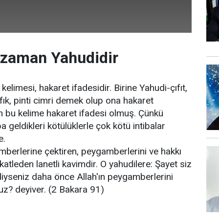
 zaman Yahudidir
limesi, hakaret ifadesidir. Birine Yahudi-çıfıt,
ık, pinti cimri demek olup ona hakaret
n bu kelime hakaret ifadesi olmuş. Çünkü
a geldikleri kötülüklerle çok kötü intibalar
e.
mberlerine çektiren, peygamberlerini ve hakkı
atleden lanetli kavimdir. O yahudilere: Şayet siz
diyseniz daha önce Allah'ın peygamberlerini
z? deyiver. (2 Bakara 91)