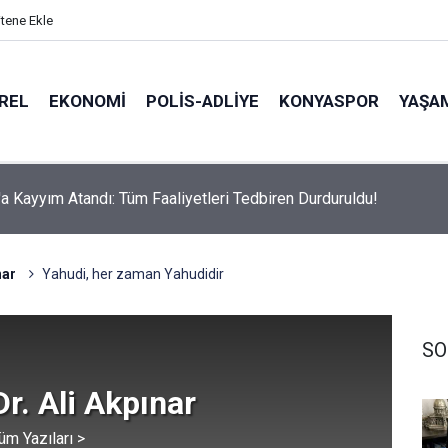
itene Ekle
REL
EKONOMI
POLİS-ADLİYE
KONYASPOR
YAŞA
olab'ın "Ömür Boyu Bedava Kahve" Ödülü Sahibini Buldu!
nar
Yahudi, her zaman Yahudidir
SO
Dr. Ali Akpınar
üm Yazıları >