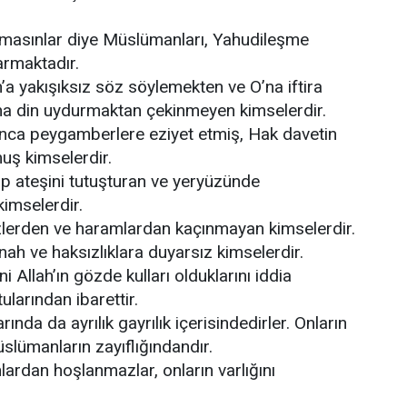
 olmasınlar diye Müslümanları, Yahudileşme
armaktadır.
’a yakışıksız söz söylemekten ve O’na iftira
na din uydurmaktan çekinmeyen kimselerdir.
unca peygamberlere eziyet etmiş, Hak davetin
ş kimselerdir.
arp ateşini tutuşturan ve yeryüzünde
imselerdir.
zlerden ve haramlardan kaçınmayan kimselerdir.
nah ve haksızlıklara duyarsız kimselerdir.
ni Allah’ın gözde kulları olduklarını iddia
ularından ibarettir.
rında da ayrılık gayrılık içerisindedirler. Onların
lümanların zayıflığındandır.
ardan hoşlanmazlar, onların varlığını