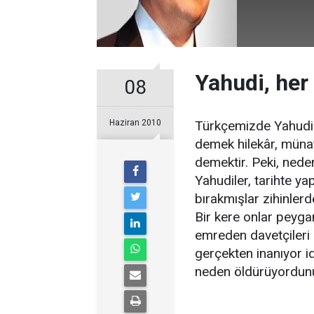
Yahudi, her
08
Haziran 2010
Türkçemizde Yahudi ke
demek hilekâr, münaf
demektir. Peki, nede
Yahudiler, tarihte yap
bırakmışlar zihinlerd
Bir kere onlar peyga
emreden davetçileri k
gerçekten inanıyor i
neden öldürüyordunu