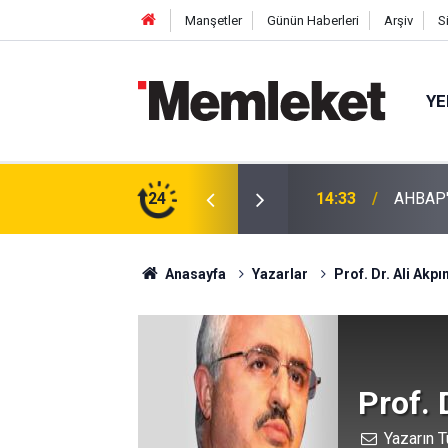
Manşetler
Günün Haberleri
Arşiv
S
YE
iyetleri Tedbiren Durduruldu!
24
14:31
Espress
Anasayfa
Yazarlar
Prof. Dr. Ali Akpı
Prof. 
Yazarın T