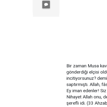
Bir zaman Musa kavm
gönderdiği elçisi old
incitiyorsunuz? demiş
saptırmıştı. Allah, f
Ey iman edenler! Siz
Nihayet Allah onu, de
şerefli idi. (33 Ahza