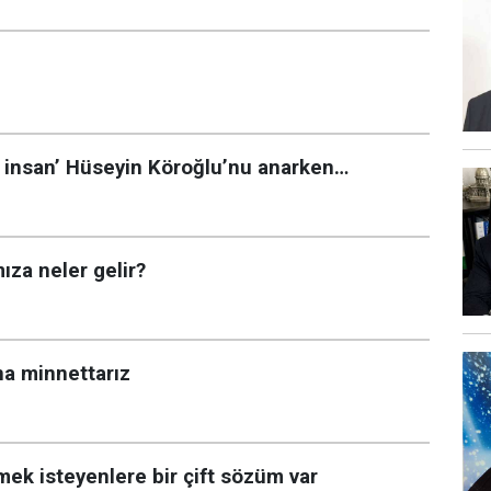
h insan’ Hüseyin Köroğlu’nu anarken…
za neler gelir?
na minnettarız
k isteyenlere bir çift sözüm var