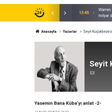
13:45
milyar 
24
13:43
Güney Kı
Anasayfa
Yazarlar
Seyit Küçükbezirc
Seyit 
Yasemin Bana Küba’yı anlat -2-
11 Aralık 2018 Salı 16:04