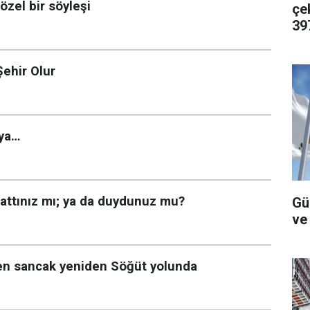
özel bir söyleşi
çe
39
Şehir Olur
nya…
 tattınız mı; ya da duydunuz mu?
Gün
ve 
den sancak yeniden Söğüt yolunda