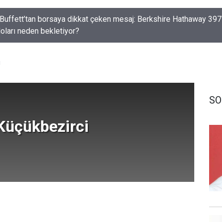
doları neden bekletiyor?
brıs’ta İsrail Alarmı: Binaları ve Köyleri Satın Alıyorlar!
i
SO
Küçükbezirci