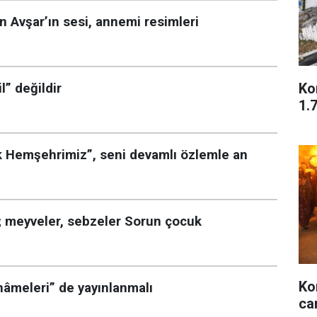
n Avşar’ın sesi, annemi resimleri
Ko
l” değildir
1.7
k Hemşehrimiz”, seni devamlı özlemle an
ar; meyveler, sebzeler Sorun çocuk
Ko
nâmeleri” de yayınlanmalı
ca