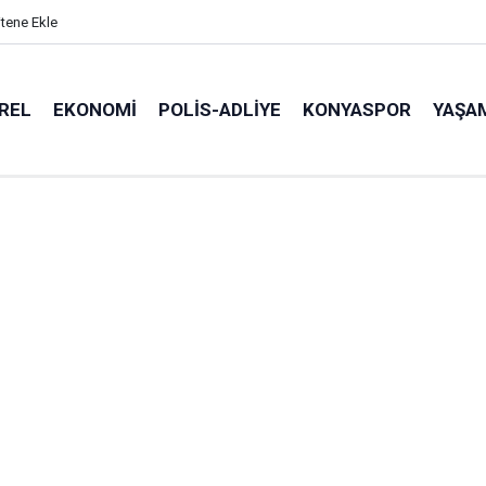
itene Ekle
REL
EKONOMI
POLİS-ADLİYE
KONYASPOR
YAŞA
Buffett’tan borsaya dikkat çeken mesaj: Berkshire Hathaway 397