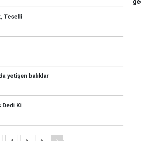
ge
 Teselli
da yetişen balıklar
 Dedi Ki
4
5
6