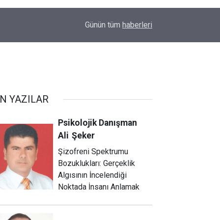
13:38
AK Parti seçmen için bunu yaptı
Günün tüm
haberleri
N YAZILAR
Psikolojik Danışman
Ali
Şeker
Şizofreni Spektrumu
Bozuklukları: Gerçeklik
Algısının İncelendiği
Noktada İnsanı Anlamak