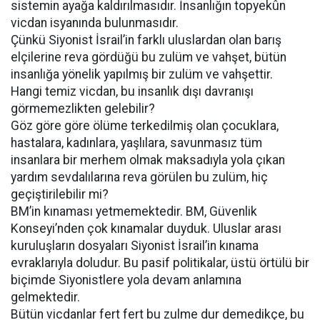
sistemin ayağa kaldırılmasıdır. İnsanlığın topyekûn
vicdan isyanında bulunmasıdır.
Çünkü Siyonist İsrail’in farklı uluslardan olan barış
elçilerine reva gördüğü bu zulüm ve vahşet, bütün
insanlığa yönelik yapılmış bir zulüm ve vahşettir.
Hangi temiz vicdan, bu insanlık dışı davranışı
görmemezlikten gelebilir?
Göz göre göre ölüme terkedilmiş olan çocuklara,
hastalara, kadınlara, yaşlılara, savunmasız tüm
insanlara bir merhem olmak maksadıyla yola çıkan
yardım sevdalılarına reva görülen bu zulüm, hiç
geçiştirilebilir mi?
BM’in kınaması yetmemektedir. BM, Güvenlik
Konseyi’nden çok kınamalar duyduk. Uluslar arası
kuruluşların dosyaları Siyonist İsrail’in kınama
evraklarıyla doludur. Bu pasif politikalar, üstü örtülü bir
biçimde Siyonistlere yola devam anlamına
gelmektedir.
Bütün vicdanlar fert fert bu zulme dur demedikçe, bu