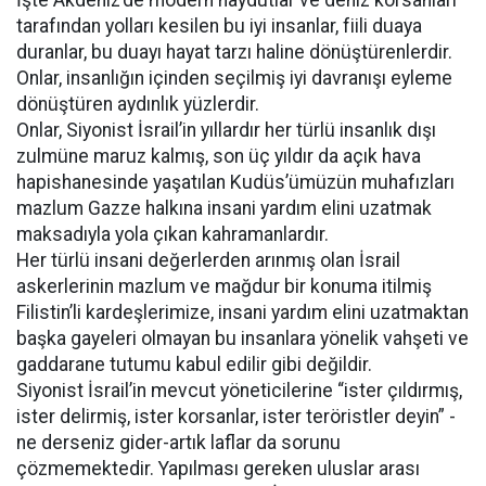
İşte Akdeniz’de modern haydutlar ve deniz korsanları
tarafından yolları kesilen bu iyi insanlar, fiili duaya
duranlar, bu duayı hayat tarzı haline dönüştürenlerdir.
Onlar, insanlığın içinden seçilmiş iyi davranışı eyleme
dönüştüren aydınlık yüzlerdir.
Onlar, Siyonist İsrail’in yıllardır her türlü insanlık dışı
zulmüne maruz kalmış, son üç yıldır da açık hava
hapishanesinde yaşatılan Kudüs’ümüzün muhafızları
mazlum Gazze halkına insani yardım elini uzatmak
maksadıyla yola çıkan kahramanlardır.
Her türlü insani değerlerden arınmış olan İsrail
askerlerinin mazlum ve mağdur bir konuma itilmiş
Filistin’li kardeşlerimize, insani yardım elini uzatmaktan
başka gayeleri olmayan bu insanlara yönelik vahşeti ve
gaddarane tutumu kabul edilir gibi değildir.
Siyonist İsrail’in mevcut yöneticilerine “ister çıldırmış,
ister delirmiş, ister korsanlar, ister teröristler deyin” -
ne derseniz gider-artık laflar da sorunu
çözmemektedir. Yapılması gereken uluslar arası