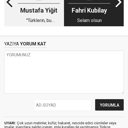
Mustafa Yiğit
Fahri Kubilay
''Türklerin, bu
Selam olsun
yüzyıldaki en önemli
yolculuğu!''
YAZIYA
YORUM KAT
UYARI:
Çok uzun metinler, küfür, hakaret, rencide edici cümleler veya
imalar, inançlara saldırı içeren, imla kuralları ile yazılmamış,Türkçe