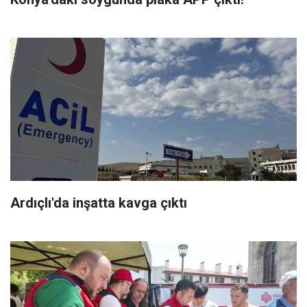
Ardıçlı'da inşatta kavga çıktı