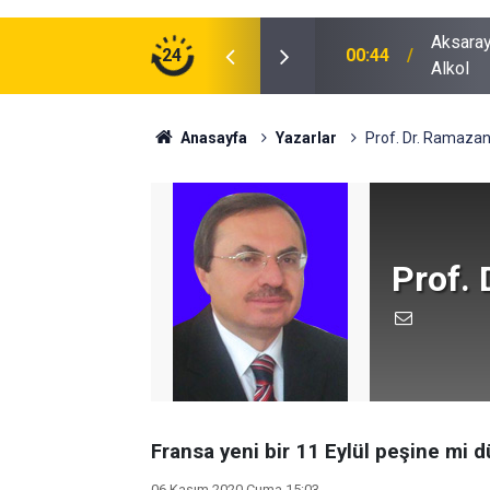
Aksaray
00:44
Alkol
24
00:41
Polatlı
Anasayfa
Yazarlar
Prof. Dr. Ramazan
Prof. 
Fransa yeni bir 11 Eylül peşine mi 
06 Kasım 2020 Cuma 15:03