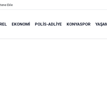
itene Ekle
REL
EKONOMI
POLİS-ADLİYE
KONYASPOR
YAŞA