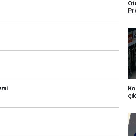
Ot
Pr
Ko
emi
çık