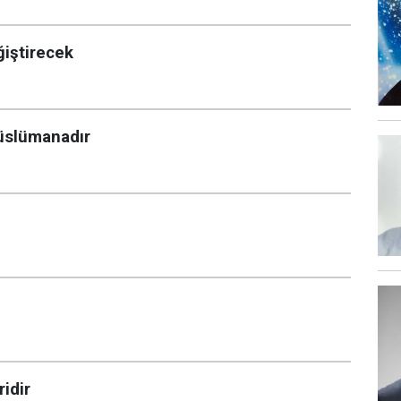
ğiştirecek
Müslümanadır
ridir