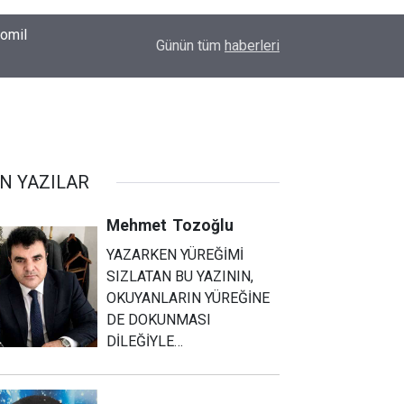
romil
00:37
Erkin Koray'ı bir tek onlar hatırladı
Günün tüm
haberleri
N YAZILAR
Mehmet
Tozoğlu
YAZARKEN YÜREĞİMİ
SIZLATAN BU YAZININ,
OKUYANLARIN YÜREĞİNE
DE DOKUNMASI
DİLEĞİYLE…