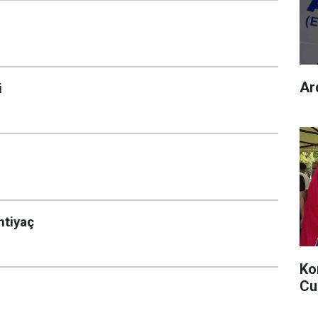
Ard
i
htiyaç
Ko
Cu