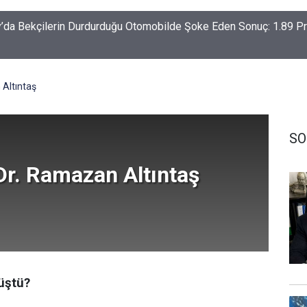
’da Bekçilerin Durdurduğu Otomobilde Şoke Eden Sonuç: 1.89 P
-Haymana-Konya hattı bölünmüş yol oluyor
 Altıntaş
SO
Dr. Ramazan Altıntaş
düştü?