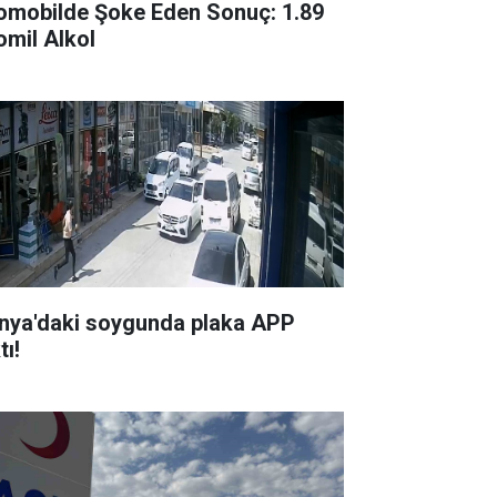
omobilde Şoke Eden Sonuç: 1.89
omil Alkol
nya'daki soygunda plaka APP
tı!