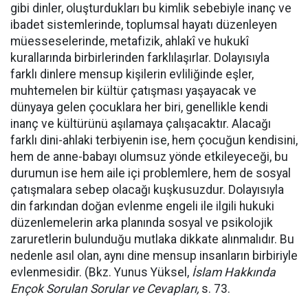
gibi dinler, oluşturdukları bu kimlik sebebiyle inanç ve
ibadet sistemlerinde, toplumsal hayatı düzenleyen
müesseselerinde, metafizik, ahlakî ve hukukî
kurallarında birbirlerinden farklılaşırlar. Dolayısıyla
farklı dinlere mensup kişilerin evliliğinde eşler,
muhtemelen bir kültür çatışması yaşayacak ve
dünyaya gelen çocuklara her biri, genellikle kendi
inanç ve kültürünü aşılamaya çalışacaktır. Alacağı
farklı dini-ahlaki terbiyenin ise, hem çocuğun kendisini,
hem de anne-babayı olumsuz yönde etkileyeceği, bu
durumun ise hem aile içi problemlere, hem de sosyal
çatışmalara sebep olacağı kuşkusuzdur. Dolayısıyla
din farkından doğan evlenme engeli ile ilgili hukuki
düzenlemelerin arka planında sosyal ve psikolojik
zaruretlerin bulunduğu mutlaka dikkate alınmalıdır. Bu
nedenle asıl olan, aynı dine mensup insanların birbiriyle
evlenmesidir. (Bkz. Yunus Yüksel,
İslam Hakkında
Ençok Sorulan Sorular ve Cevapları,
s. 73.