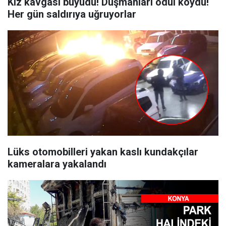
Kız kavgası büyüdü! Düşmanları ödül koydu!
Her gün saldırıya uğruyorlar
Lüks otomobilleri yakan kaslı kundakçılar
kameralara yakalandı