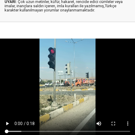
UYARI:
Çok uzun metinler, küfür, hakaret, rencide edici cümleler veya
imalar, inançlara saldırı içeren, imla kuralları ile yazılmamış,Türkçe
karakter kullanılmayan yorumlar onaylanmamaktadır.