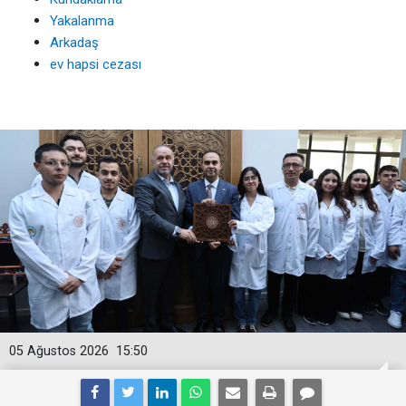
Yakalanma
Arkadaş
ev hapsi cezası
05 Ağustos 2026
15:50