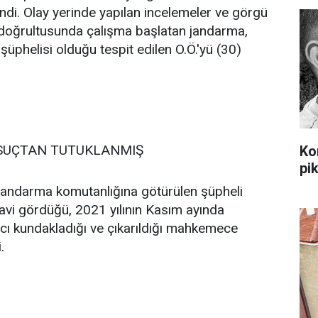
endi. Olay yerinde yapılan incelemeler ve görgü
ri doğrultusunda çalışma başlatan jandarma,
üphelisi olduğu tespit edilen O.Ö.'yü (30)
I SUÇTAN TUTUKLANMIŞ
Ko
pi
andarma komutanlığına götürülen şüpheli
davi gördüğü, 2021 yılının Kasım ayında
cı kundakladığı ve çıkarıldığı mahkemece
.