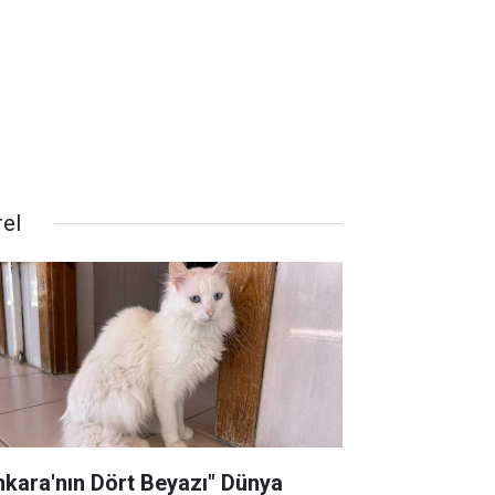
rel
nkara'nın Dört Beyazı" Dünya