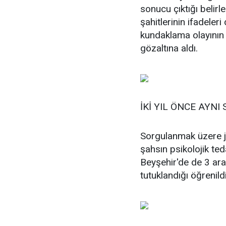
sonucu çıktığı belirl
şahitlerinin ifadele
kundaklama olayının ş
gözaltına aldı.
İKİ YIL ÖNCE AYN
Sorgulanmak üzere j
şahsın psikolojik te
Beyşehir'de de 3 ara
tutuklandığı öğrenildi