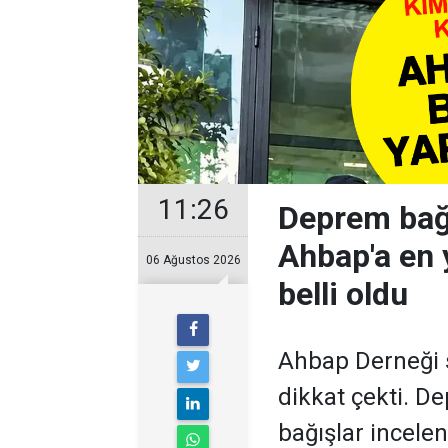
11:26
Deprem bağı
Ahbap'a en 
06 Ağustos 2026
belli oldu
Ahbap Derneği
dikkat çekti. D
bağışlar incele