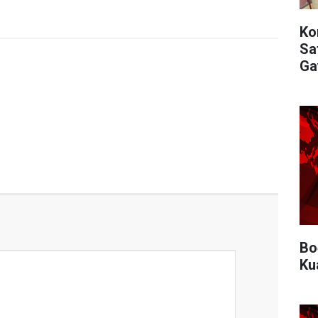
Ko
Sat
Ga
Bo
Ku