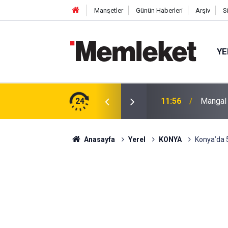
Manşetler
Günün Haberleri
Arşiv
S
YE
 Sahnesinde
24
11:56
Mangal 
Anasayfa
Yerel
KONYA
Konya’da 5