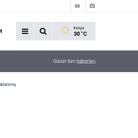
Konya
M
30 °C
11:55
Konya'da Huzur Uygulaması: Ekipler Dronlarla Şe
Günün tüm
haberleri
tuklanmış