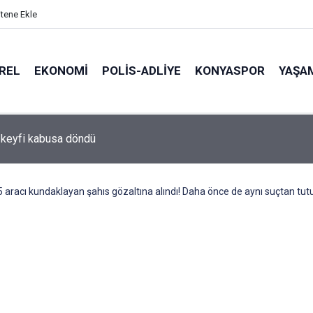
itene Ekle
REL
EKONOMI
POLİS-ADLİYE
KONYASPOR
YAŞA
keyfi kabusa döndü
 aracı kundaklayan şahıs gözaltına alındı! Daha önce de aynı suçtan tu