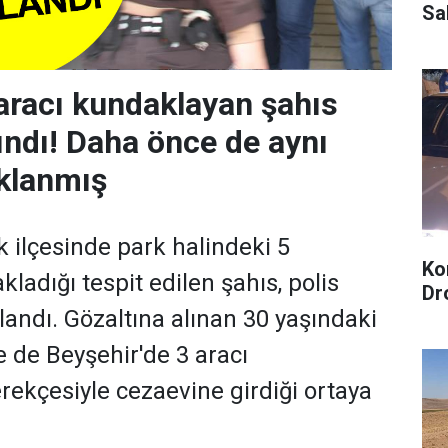
Sa
aracı kundaklayan şahıs
lındı! Daha önce de aynı
klanmış
 ilçesinde park halindeki 5
Ko
ladığı tespit edilen şahıs, polis
Dr
landı. Gözaltına alınan 30 yaşındaki
e de Beyşehir'de 3 aracı
rekçesiyle cezaevine girdiği ortaya