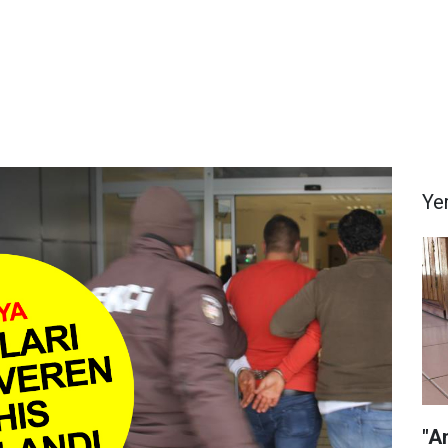
Ye
"A