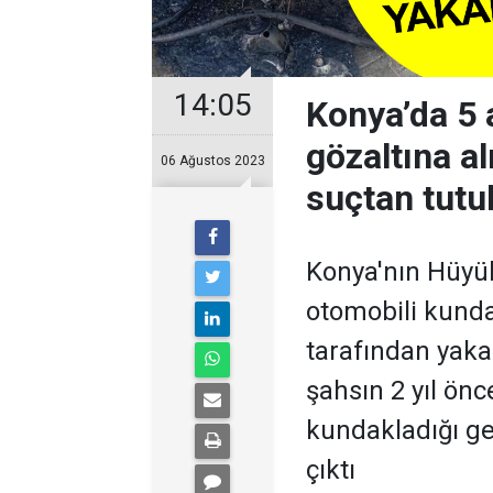
14:05
Konya’da 5 
gözaltına a
06 Ağustos 2023
suçtan tutu
Konya'nın Hüyük
otomobili kundak
tarafından yaka
şahsın 2 yıl önc
kundakladığı ge
çıktı