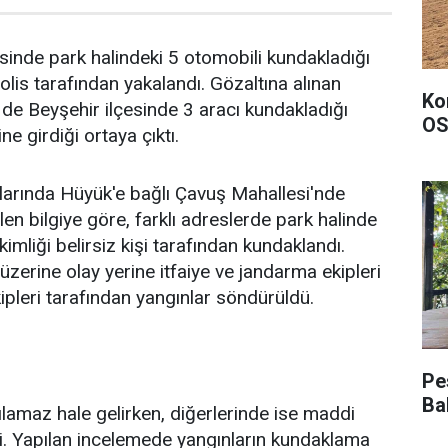
sinde park halindeki 5 otomobili kundakladığı
polis tarafından yakalandı. Gözaltına alınan
Ko
 de Beyşehir ilçesinde 3 aracı kundakladığı
OS
e girdiği ortaya çıktı.
alarında Hüyük'e bağlı Çavuş Mahallesi'nde
en bilgiye göre, farklı adreslerde park halinde
imliği belirsiz kişi tarafından kundaklandı.
üzerine olay yerine itfaiye ve jandarma ekipleri
ekipleri tarafından yangınlar söndürüldü.
Pe
Ba
ılamaz hale gelirken, diğerlerinde ise maddi
. Yapılan incelemede yangınların kundaklama