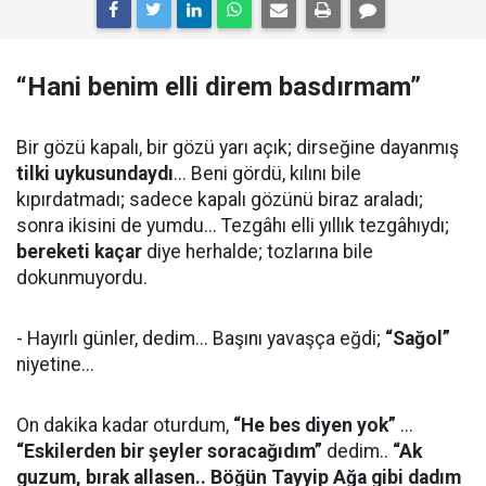
“Hani benim elli direm basdırmam”
Bir gözü kapalı, bir gözü yarı açık; dirseğine dayanmış
tilki uykusundaydı
... Beni gördü, kılını bile
kıpırdatmadı; sadece kapalı gözünü biraz araladı;
sonra ikisini de yumdu... Tezgâhı elli yıllık tezgâhıydı;
bereketi kaçar
diye herhalde; tozlarına bile
dokunmuyordu.
- Hayırlı günler, dedim... Başını yavaşça eğdi;
“Sağol”
niyetine...
On dakika kadar oturdum,
“He bes diyen yok”
...
“Eskilerden bir şeyler soracağıdım”
dedim..
“Ak
guzum, bırak allasen.. Böğün Tayyip Ağa gibi dadım