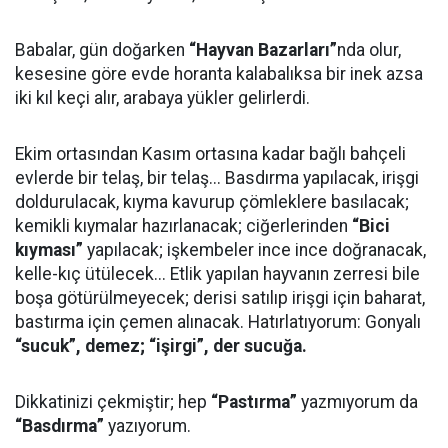
Babalar, gün doğarken
“Hayvan Bazarları”
nda olur,
kesesine göre evde horanta kalabalıksa bir inek azsa
iki kıl keçi alır, arabaya yükler gelirlerdi.
Ekim ortasından Kasım ortasına kadar bağlı bahçeli
evlerde bir telaş, bir telaş... Basdırma yapılacak, irişgi
doldurulacak, kıyma kavurup çömleklere basılacak;
kemikli kıymalar hazırlanacak; ciğerlerinden
“Bici
kıyması”
yapılacak; işkembeler ince ince doğranacak,
kelle-kıç ütülecek... Etlik yapılan hayvanın zerresi bile
boşa götürülmeyecek; derisi satılıp irişgi için baharat,
bastırma için çemen alınacak. Hatırlatıyorum: Gonyalı
“sucuk”, demez; “işirgi”, der sucuğa.
Dikkatinizi çekmiştir; hep
“Pastırma”
yazmıyorum da
“Basdırma”
yazıyorum.