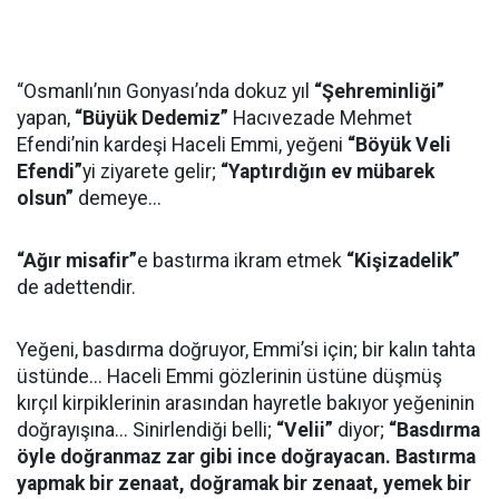
“Osmanlı’nın Gonyası’nda dokuz yıl
“Şehreminliği”
yapan,
“Büyük Dedemiz”
Hacıvezade Mehmet
Efendi’nin kardeşi Haceli Emmi, yeğeni
“Böyük Veli
Efendi”
yi ziyarete gelir;
“Yaptırdığın ev mübarek
olsun”
demeye...
“Ağır misafir”
e bastırma ikram etmek
“Kişizadelik”
de adettendir.
Yeğeni, basdırma doğruyor, Emmi’si için; bir kalın tahta
üstünde... Haceli Emmi gözlerinin üstüne düşmüş
kırçıl kirpiklerinin arasından hayretle bakıyor yeğeninin
doğrayışına... Sinirlendiği belli;
“Velii”
diyor;
“Basdırma
öyle doğranmaz zar gibi ince doğrayacan. Bastırma
yapmak bir zenaat, doğramak bir zenaat, yemek bir