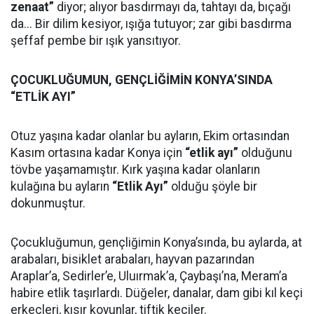
zenaat”
diyor; alıyor basdırmayı da, tahtayı da, bıçağı
da... Bir dilim kesiyor, ışığa tutuyor; zar gibi basdırma
şeffaf pembe bir ışık yansıtıyor.
ÇOCUKLUĞUMUN, GENÇLİĞİMİN KONYA’SINDA
“ETLİK AYI”
Otuz yaşına kadar olanlar bu ayların, Ekim ortasından
Kasım ortasına kadar Konya için
“etlik ayı”
olduğunu
tövbe yaşamamıştır. Kırk yaşına kadar olanların
kulağına bu ayların
“Etlik Ayı”
olduğu şöyle bir
dokunmuştur.
Çocukluğumun, gençliğimin Konya’sında, bu aylarda, at
arabaları, bisiklet arabaları, hayvan pazarından
Araplar’a, Sedirler’e, Uluırmak’a, Çaybaşı’na, Meram’a
habire etlik taşırlardı. Düğeler, danalar, dam gibi kıl keçi
erkeçleri, kısır koyunlar, tiftik keçiler.