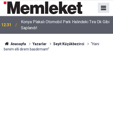
z
Konya Plakalı Otomobil Park Halindeki Tıra Ok Gibi
12:31
Saplandı!
Anasayfa
Yazarlar
Seyit Küçükbezirci
“Hani
benim elli direm basdırmam”