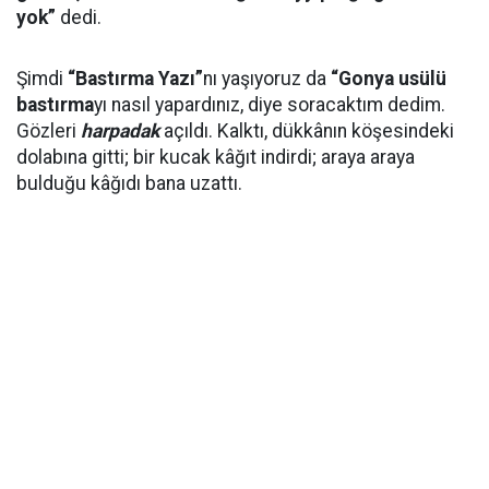
yok”
dedi.
Şimdi
“Bastırma Yazı”
nı yaşıyoruz da
“Gonya usülü
bastırma
yı nasıl yapardınız, diye soracaktım dedim.
Gözleri
harpadak
açıldı. Kalktı, dükkânın köşesindeki
dolabına gitti; bir kucak kâğıt indirdi; araya araya
bulduğu kâğıdı bana uzattı.