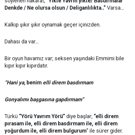
söylenen nakarat;
“Yikte Yavrın yikte/ Basdırmalar
Denkde / Ne olursa olsun / Deliganlılıkta..”
Varsa…
Kalkıp şıkır şıkır oynamak geçer içinizden.
Dahası da var...
Bir oyun havamız var; seksen yaşındaki Emmimi bile
kıpır kıpır kıpırdatır.
“Hani ya,
benim
elli direm basdırmam
Gonyalımı başgasına gapdırmam”
Türkü
“Yörü Yavrım Yörü”
diye başlar;
“elli direm
pırasam ile, elli direm basdırmam ile, elli direm
yoğurdum ile, elli direm bulgurum
” ile sürer gider.