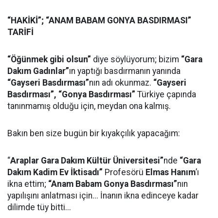
“HAKİKİ”; “ANAM BABAM GONYA BASDIRMASI”
TARİFİ
“Öğünmek gibi olsun”
diye söylüyorum; bizim
“Gara
Dakım Gadınlar”
ın yaptığı basdırmanın yanında
“Gayseri Basdırması”
nın adı okunmaz.
“Gayseri
Basdırması”,
“Gonya Basdırması”
Türkiye çapında
tanınmamış olduğu için, meydan ona kalmış.
Bakın ben size bugün bir kıyakçılık yapacağım:
“
Araplar Gara Dakım Kültür Üniversitesi”
nde
“Gara
Dakım Kadim Ev İktisadı”
Profesörü
Elmas Hanım
’ı
ikna ettim;
“Anam Babam Gonya Basdırması”
nın
yapılışını anlatması için... İnanın ikna edinceye kadar
dilimde tüy bitti...