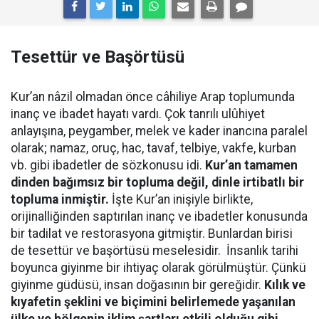
Tesettür ve Başörtüsü
Kur’an nâzil olmadan önce câhiliye Arap toplumunda
inanç ve ibadet hayatı vardı. Çok tanrılı ulûhiyet
anlayışına, peygamber, melek ve kader inancına paralel
olarak; namaz, oruç, hac, tavaf, telbiye, vakfe, kurban
vb. gibi ibadetler de sözkonusu idi.
Kur’an tamamen
dinden bağımsız bir topluma değil, dinle irtibatlı bir
topluma inmiştir.
İşte Kur’an inişiyle birlikte,
orijinalliğinden saptırılan inanç ve ibadetler konusunda
bir tadilat ve restorasyona gitmiştir. Bunlardan birisi
de tesettür ve başörtüsü meselesidir.
İnsanlık tarihi
boyunca giyinme bir ihtiyaç olarak görülmüştür. Çünkü
giyinme güdüsü, insan doğasının bir gereğidir.
Kılık ve
kıyafetin şeklini ve biçimini belirlemede yaşanılan