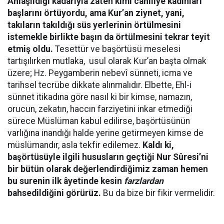
Anlaşıldığı kadarıyla zaten kimi câhiliye kadınları
başlarını örtüyordu, ama Kur’an ziynet, yani,
takıların takıldığı süs yerlerinin örtülmesini
istemekle birlikte başın da örtülmesini tekrar teyit
etmiş oldu.
Tesettür ve başörtüsü meselesi
tartışılırken mutlaka,
usul olarak Kur’an başta olmak
üzere; Hz. Peygamberin nebevî sünneti, icma ve
tarihsel tecrübe dikkate alınmalıdır. Elbette, Ehl-i
sünnet itikadına göre nasıl ki bir kimse, namazın,
orucun, zekatın, haccın farziyetini inkar etmediği
sürece Müslüman kabul edilirse, başörtüsünün
varlığına inandığı halde yerine getirmeyen kimse de
müslümandır, asla tekfir edilemez.
Kaldı ki,
başörtüsüyle ilgili hususların geçtiği Nur Sûresi’ni
bir bütün olarak değerlendirdiğimiz zaman hemen
bu surenin ilk âyetinde kesin
farzlardan
bahsedildiğini görürüz.
Bu da bize bir fikir vermelidir.