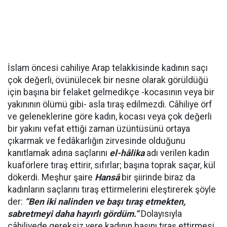
İslam öncesi cahiliye Arap telakkisinde kadının saçı
çok değerli, övünülecek bir nesne olarak görüldüğü
için başına bir felaket gelmedikçe -kocasının veya bir
yakınının ölümü gibi- asla tıraş edilmezdi. Câhiliye örf
ve geleneklerine göre kadın, kocası veya çok değerli
bir yakını vefat ettiği zaman üzüntüsünü ortaya
çıkarmak ve fedâkarlığın zirvesinde olduğunu
kanıtlamak adına saçlarını
el
-hâlika
adı verilen kadın
kuaförlere tıraş ettirir, sıfırlar; başına toprak saçar, kül
dökerdi. Meşhur şaire
Hansâ
bir şiirinde biraz da
kadınların saçlarını tıraş ettirmelerini eleştirerek şöyle
der:
“Ben iki nalinden ve başı tıraş etmekten,
sabretmeyi daha hayırlı gördüm.”
Dolayısıyla
câhiliyede gereksiz yere kadının başını tıraş ettirmesi,