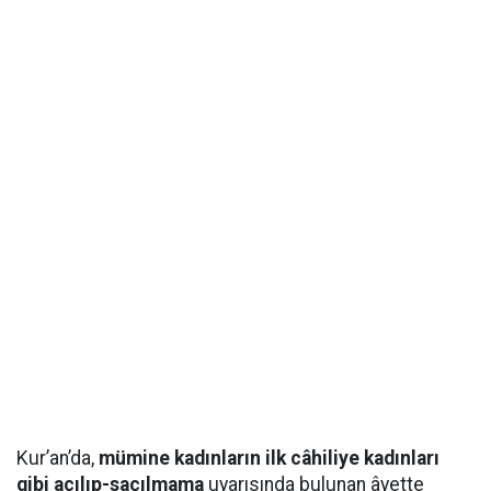
Kur’an’da,
mümine kadınların ilk câhiliye kadınları
gibi açılıp-saçılmama
uyarısında bulunan âyette