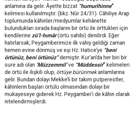
anlamına da gelir. Âyette bizzat
“humurihinne
”
kelimesi kullanılmıştır. (bkz. Nûr 24/31). Câhiliye Arap
toplumunda kâhinler/medyumlar kehânette
bulundukları sırada başlarını bir örtü ile örttükleri için
kendilerine
zü’l-hımâr
(örtü sahibi) denilirdi. Eğer
hatırlarsak, Peygamberimize ilk vahiy geldiği zaman
hemen evine dönmüş ve eşi Hz. Hatice’ye
“beni
örtünüz, beni örtünüz”
demiştir. Kur’an’da her biri bir
sure adı olan
‘Müzzemmil’
ve
“Müddessir
”
kelimeleri
de örtü ile ilişkili olup,
örtüye bürünmek
anlamlarına
gelir. Bundan dolayı Mekke’li bir takım putperestler,
kâhinlerin başları örtülü olmasından dolayı bir
mukayeseye giderek Hz. Peygamber’i de kâhin olarak
nitelendirmişlerdi.