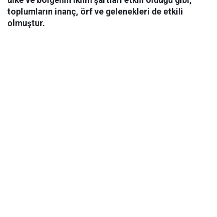
ülke ve bölgenin iklim şartları etkili olduğu gibi,
toplumların inanç, örf ve gelenekleri de etkili
olmuştur.