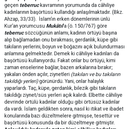
geçen
teberruc
kavramının yorumunda da câhiliye
kadınlarının başörtüsü kullandığı anlaşılmaktadır. (Bkz.
Ahzap, 33/33).
İslam’ın erken dönemlerinin ünlü
Kur’an yorumcusu
Mukâtıl
’a
(ö. 150/767) göre
teberruc
sözcüğünün anlamı, kadının örtüyü başına
alıp bağlamadan onu bırakması, gerdanlık, küpe gibi
takıların yerlerini, boyun ve boğazını açık bulundurması
anlamına gelmektedir. Demek ki câhiliye kadınları da
başörtüsü kullanıyordu. Fakat onlar bu örtüyü, kimi
zaman enselerine bağlar, bazen arkalarına bırakır;
yakaları önden açılır, ziynetleri
(takıları ve bu takıların
takıldığı yerleri)
görünürdü. Yani, onlar halaylık
yaparlardı. Taç, küpe, gerdanlık, bilezik gibi takıların
takıldığı ziynet/süs yerleri açık kalırdı. Elbette câhiliye
devrinde örtülü kadınlar olduğu gibi örtüsüz kadınlar
da vardı. İslam geldikten sonra, nasıl ki itikat ve ibadet
konularında bazı düzeltmelere gitmişse, tesettür ve
başörtüsü konusunda da bir düzeltmeye gitmiştir.