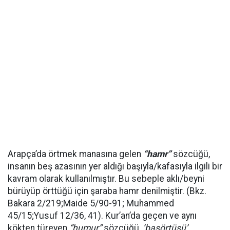
Arapça’da örtmek manasına gelen
“hamr”
sözcüğü,
insanın beş azasının yer aldığı başıyla/kafasıyla ilgili bir
kavram olarak kullanılmıştır. Bu sebeple aklı/beyni
bürüyüp örttüğü için şaraba hamr denilmiştir. (
Bkz.
Bakara 2/219;Maide 5/90-91; Muhammed
45/15;Yusuf 12/36, 41). Kur’an’da geçen ve aynı
kökten türeyen
“humur”
sözcüğü,
‘başörtüsü’