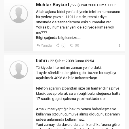
Muhtar Baykurt
/ 22 Şubat 2008 Cuma 11:05
Allah aşkına birisi yeni adliyenin telefon numarasını
bir yerlere yazsın. 11911 de de, resmi adiye
sitesinde de zannedersem eski numaralar var.
Yoksa bu numaralar yeni de adliyede kimse yok
mu???
Bilgi çağında bilgilerinize....
Yanıtla
(0)
(0)
bahri
/ 22 Şubat 2008 Cuma 09:54
Türkiyede internet ne zaman yeni olduki.
1 aydır sürekli hatlar gider gelir. bazen bir sayfayı
açabilmek 4096 da bile imkansızlaşır.
telefon açarsınız banttan size bir hanfendi hazır ve
klasik cevap olarak şu an bağlı bulunduğunuz hatta
17 saatte geçici çalışma yapılmaktadır der.
Ama kimse yaptığın bakım benim haberleşme ve
kullanma özgürlüğümü ve almış olduğunuz paranın
iadesi anlamında kullanılmaz.
Yani zurnayı da davulu da alan kendi kafasına göre