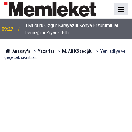
İl Müdürü Özgür Karayazılı Konya Erzurumlular
09:27
Derneği’ni Ziyaret Etti
Anasayfa
Yazarlar
M. Ali Köseoğlu
Yeni adliye ve
geçecek sıkıntılar...