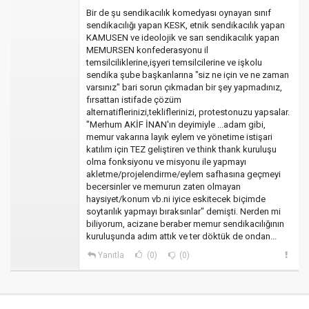
Bir de şu sendikacılık komedyası oynayan sınıf
sendikacılığı yapan KESK, etnik sendikacılık yapan
KAMUSEN ve ideolojik ve sarı sendikacılık yapan
MEMURSEN konfederasyonu il
temsilciliklerine,işyeri temsilcilerine ve işkolu
sendika şube başkanlarına "siz ne için ve ne zaman
varsınız" bari sorun çıkmadan bir şey yapmadınız,
fırsattan istifade çözüm
alternatiflerinizi,tekliflerinizi, protestonuzu yapsalar.
"Merhum AKİF İNAN'ın deyimiyle ...adam gibi,
memur vakarına layık eylem ve yönetime istişari
katılım için TEZ geliştiren ve think thank kuruluşu
olma fonksiyonu ve misyonu ile yapmayı
akletme/projelendirme/eylem safhasına geçmeyi
becersinler ve memurun zaten olmayan
haysiyet/konum vb.ni iyice eskitecek biçimde
soytarılık yapmayı bıraksınlar" demişti. Nerden mi
biliyorum, acizane beraber memur sendikacılığının
kuruluşunda adım attık ve ter döktük de ondan...
Yanıtla
(0)
(0)