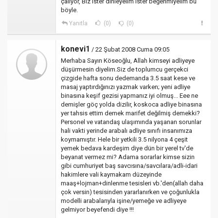
çalıyor, Biz ister dinleyelim ister beğenmiyelim bu
böyle.
Yanıtla
(0)
(0)
konevi1
/ 22 Şubat 2008 Cuma 09:05
Merhaba Sayın Köseoğlu, Allah kimseyi adliyeye
düşürmesin diyelim.Siz de toplumcu gerçekci
çizgide hafta sonu dedemanda 3.5 saat kese ve
masaj yaptırdığınızı yazmak varken; yeni adliye
binasına keşif gezisi yapmanız iyi olmuş... Eee ne
demişler göç yolda dizilir, koskoca adliye binasına
yer tahsis ettim demek marifet değilmiş demekki?
Personel ve vatandaş ulaşımında yaşanan sorunlar
hali vakti yerinde arabalı adliye sınıfı insanımıza
koymamıştır. Hele bir yetkili 3.5 nilyona 4 çeşit
yemek bedava kardeşim diye dün bir yerel tv'de
beyanat vermez mi? Adama sorarlar kimse sizin
gibi cumhuriyet baş savcısına/savcılara/adli-idari
hakimlere vali kaymakam düzeyinde
maaş+lojman+dinlenme tesisleri vb.'den(allah daha
çok versin) tesisinden yararlanırken ve çoğunlukla
modelli arabalarıyla işine/yemeğe ve adliyeye
gelmiyor beyefendi diye !!!