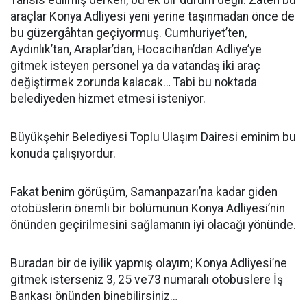
Tahsis edilmiş derken, bu ek bir durum değil. Zaten bu
araçlar Konya Adliyesi yeni yerine taşınmadan önce de
bu güzergâhtan geçiyormuş. Cumhuriyet’ten,
Aydınlık’tan, Araplar’dan, Hocacihan’dan Adliye’ye
gitmek isteyen personel ya da vatandaş iki araç
değiştirmek zorunda kalacak… Tabi bu noktada
belediyeden hizmet etmesi isteniyor.
Büyükşehir Belediyesi Toplu Ulaşım Dairesi eminim bu
konuda çalışıyordur.
Fakat benim görüşüm, Samanpazarı’na kadar giden
otobüslerin önemli bir bölümünün Konya Adliyesi’nin
önünden geçirilmesini sağlamanın iyi olacağı yönünde.
Buradan bir de iyilik yapmış olayım; Konya Adliyesi’ne
gitmek isterseniz 3, 25 ve73 numaralı otobüslere İş
Bankası önünden binebilirsiniz…