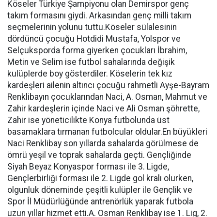
Köseler Türkiye Şampiyonu olan Demirspor genç
takım formasını giydi. Arkasından genç milli takım
seçmelerinin yolunu tuttu.Köseler sülalesinin
dördüncü çocuğu Hotdidi Mustafa, Yolspor ve
Selçuksporda forma giyerken çocukları İbrahim,
Metin ve Selim ise futbol sahalarında değişik
kulüplerde boy gösterdiler. Köselerin tek kız
kardeşleri ailenin altıncı çocuğu rahmetli Ayşe-Bayram
Renklibayın çocuklarından Naci, A. Osman, Mahmut ve
Zahir kardeşlerin içinde Naci ve Ali Osman şöhrette,
Zahir ise yöneticilikte Konya futbolunda üst
basamaklara tırmanan futbolcular oldular.En büyükleri
Naci Renklibay son yıllarda sahalarda görülmese de
ömrü yeşil ve toprak sahalarda geçti. Gençliğinde
Siyah Beyaz Konyaspor forması ile 3. Ligde,
Gençlerbirliği forması ile 2. Ligde gol kralı olurken,
olgunluk döneminde çeşitli kulüpler ile Gençlik ve
Spor İl Müdürlüğünde antrenörlük yaparak futbola
uzun yıllar hizmet etti.A. Osman Renklibay ise 1. Lig, 2.