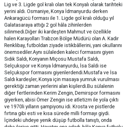
Lig ve 3. Ligde gol kralı olan tek Konyalı olarak tarihteki
yerini aldı. Osmaniye, Konya İdmanyurdu derken
Ankaragücü forması ile 1. Ligde gol kralı olduğu yıl
Galatasaraya attığı 2 gol hâla zihinlerden
silinmedi.Diğer iki kardeşten Mahmut ve özellikle
halen Karayolları Trabzon Bölge Müdürü olan A. Kadir
Renklibay, futboldan ziyade istikbâllerini, yani okullarını
önemsediler.Aynı sülaleden kaleci formasını giyen
Sıdık Saldı, Konyanın Miçosu Mustafa Saldı,
Selçukspor ve Konya İdmanyurdu, İsa Saldı ise
Selçukspor formasını giyenlerdendi.Mustafa ve İsa
Saldı kardeşler, Konya için masaya yumruk vurulması
gerektiği zaman yerlerini alan kişilerdi.Bu sülalenin
diğer fertlerinden Kerim Zengin, Demirspor formasını
giyerken, abisi Ömer Zengin ise atletizm ile yola çıktı
ve 1970li yılların şampiyonu idi. Krosta ve pistlerde
fırtına gibi esti ve kısa sürede milli formayı giydi.
İçindeki uhdeye yenik düşüp futbolla tanıştı, onda