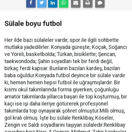
Sülale boyu futbol
Her ilde bazı sülaleler vardır, spor ile ilgili sohbette
mutlaka yadedilirler. Konyada güreşte; Koçak, Soğancı
ve Yöreli, basketbolda; Türkan, bisiklette; Şencan,
taekwondoda; Şahin soyadları tek bir ferdi değil,
birkaç ferdi kapsar. Bunların bazıları kardeş, bazıları
baba oğuldur.Konyada futbol deyince bir sülale vardır
ki, hemen hemen hepsi futbol ile uğraşmışlardır. Bir
kısmı okul takımlarında forma giyerken, çoğunluğu
amatör takımlarda yıllarca başarı ile top koşturmuş, bir
kaçı ise işi daha ileriye götürerek profesyonel
takımlarda top oynayarak şöhret olmuştur.Milli olmuş,
gol kralı olmuş. İşte bu sülale Renklibay, Köseler,
Zengin ve Saldı soyadlarını taşıyan sülaledir.Renklibay