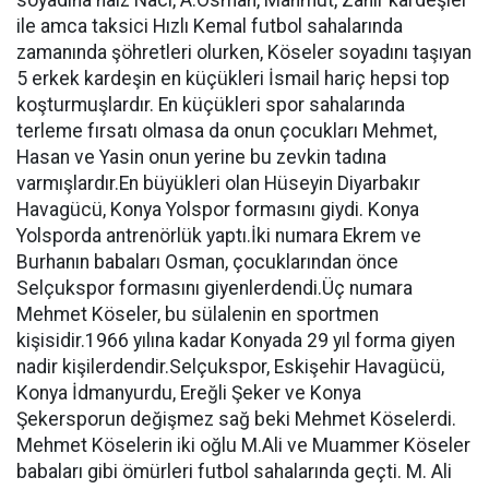
soyadına haiz Naci, A.Osman, Mahmut, Zahir kardeşler
ile amca taksici Hızlı Kemal futbol sahalarında
zamanında şöhretleri olurken, Köseler soyadını taşıyan
5 erkek kardeşin en küçükleri İsmail hariç hepsi top
koşturmuşlardır. En küçükleri spor sahalarında
terleme fırsatı olmasa da onun çocukları Mehmet,
Hasan ve Yasin onun yerine bu zevkin tadına
varmışlardır.En büyükleri olan Hüseyin Diyarbakır
Havagücü, Konya Yolspor formasını giydi. Konya
Yolsporda antrenörlük yaptı.İki numara Ekrem ve
Burhanın babaları Osman, çocuklarından önce
Selçukspor formasını giyenlerdendi.Üç numara
Mehmet Köseler, bu sülalenin en sportmen
kişisidir.1966 yılına kadar Konyada 29 yıl forma giyen
nadir kişilerdendir.Selçukspor, Eskişehir Havagücü,
Konya İdmanyurdu, Ereğli Şeker ve Konya
Şekersporun değişmez sağ beki Mehmet Köselerdi.
Mehmet Köselerin iki oğlu M.Ali ve Muammer Köseler
babaları gibi ömürleri futbol sahalarında geçti. M. Ali