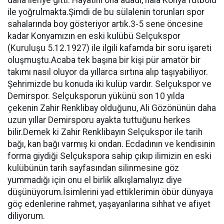
daha ileriye gitti. Hayatını ona adadı, hâla Konya futbolu
ile yoğrulmakta.Şimdi de bu sülalenin torunları spor
sahalarında boy gösteriyor artık.3-5 sene öncesine
kadar Konyamızın en eski kulübü Selçukspor
(Kuruluşu 5.12.1927) ile ilgili kafamda bir soru işareti
oluşmuştu.Acaba tek başına bir kişi pür amatör bir
takımı nasıl oluyor da yıllarca sırtına alıp taşıyabiliyor.
Şehrimizde bu konuda iki kulüp vardır. Selçukspor ve
Demirspor. Selçuksporun yükünü son 10 yılda
çekenin Zahir Renklibay olduğunu, Ali Gözönünün daha
uzun yıllar Demirsporu ayakta tuttuğunu herkes
bilir.Demek ki Zahir Renklibayın Selçukspor ile tarih
bağı, kan bağı varmış ki ondan. Ecdadının ve kendisinin
forma giydiği Selçukspora sahip çıkıp ilimizin en eski
kulübünün tarih sayfasından silinmesine göz
yummadığı için onu el birlik alkışlamalıyız diye
düşünüyorum.İsimlerini yad ettiklerimin öbür dünyaya
göç edenlerine rahmet, yaşayanlarına sıhhat ve afiyet
diliyorum.