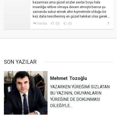
kazanmaz.ama güzel sözler asırlar boyu hala
insanlığa rehber olmaya devam etmiştir.bence şu
zamanda sukut etmek altın kıymetinde olduğu bir
kez daha tescillenmiş en güzel hakikat olsa gerek...
Yanıtla
(0)
(0)
SON YAZILAR
Mehmet
Tozoğlu
YAZARKEN YÜREĞİMİ SIZLATAN
BU YAZININ, OKUYANLARIN
YÜREĞİNE DE DOKUNMASI
DİLEĞİYLE…