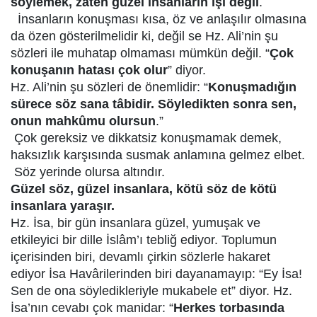
söylemek, zaten güzel insanların işi değil
.
İnsanların konuşması kısa, öz ve anlaşılır olmasına
da özen gösterilmelidir ki, değil se Hz. Ali’nin şu
sözleri ile muhatap olmaması mümkün değil. “
Çok
konuşanın hatası çok olur
” diyor.
Hz. Ali’nin şu sözleri de önemlidir: “
Konuşmadığın
sürece söz sana tâbidir. Söyledikten sonra sen,
onun mahkûmu olursun
.”
Çok gereksiz ve dikkatsiz konuşmamak demek,
haksızlık karşısında susmak anlamına gelmez elbet.
Söz yerinde olursa altındır.
Güzel söz, güzel insanlara, kötü söz de kötü
insanlara yaraşır.
Hz. İsa, bir gün insanlara güzel, yumuşak ve
etkileyici bir dille İslâm’ı tebliğ ediyor. Toplumun
içerisinden biri, devamlı çirkin sözlerle hakaret
ediyor İsa Havârilerinden biri dayanamayıp: “Ey İsa!
Sen de ona söyledikleriyle mukabele et” diyor. Hz.
İsa’nın cevabı çok manidar: “
Herkes torbasında