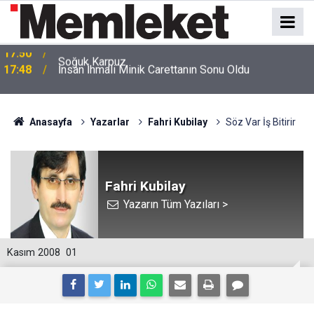
17:48
İnsan İhmali Minik Carettanın Sonu Oldu
Anasayfa
Yazarlar
Fahri Kubilay
Söz Var İş Bitirir
Fahri Kubilay
Yazarın Tüm Yazıları >
Kasım 2008
01