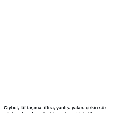
Gıybet, lâf taşıma, iftira, yanlış, yalan, çirkin söz