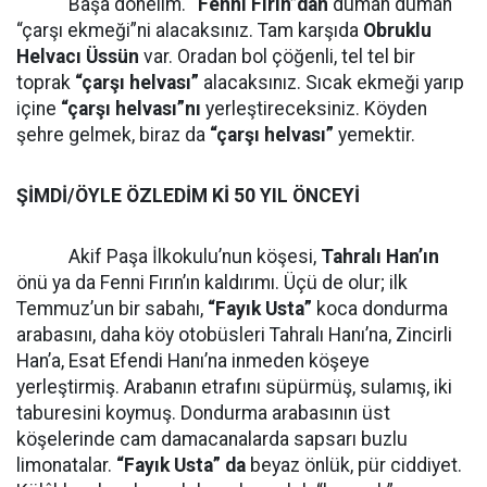
Başa dönelim.
“Fenni Fırın”dan
duman duman
“çarşı ekmeği”ni alacaksınız. Tam karşıda
Obruklu
Helvacı Üssün
var. Oradan bol çöğenli, tel tel bir
toprak
“çarşı helvası”
alacaksınız. Sıcak ekmeği yarıp
içine
“çarşı helvası”nı
yerleştireceksiniz. Köyden
şehre gelmek, biraz da
“çarşı helvası”
yemektir.
ŞİMDİ/ÖYLE ÖZLEDİM Kİ 50 YIL ÖNCEYİ
Akif Paşa İlkokulu’nun köşesi,
Tahralı Han’ın
önü ya da Fenni Fırın’ın kaldırımı. Üçü de olur; ilk
Temmuz’un bir sabahı,
“Fayık Usta”
koca dondurma
arabasını, daha köy otobüsleri Tahralı Hanı’na, Zincirli
Han’a, Esat Efendi Hanı’na inmeden köşeye
yerleştirmiş. Arabanın etrafını süpürmüş, sulamış, iki
taburesini koymuş. Dondurma arabasının üst
köşelerinde cam damacanalarda sapsarı buzlu
limonatalar.
“Fayık Usta” da
beyaz önlük, pür ciddiyet.