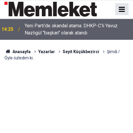
Yeni Parti’de skandal atama: DHKP-C’li Yavuz
14:25
Nazlıgül "başkan" olarak atandı
Anasayfa
Yazarlar
Seyit Küçükbezirci
Şimdi /
Öyle özledim ki..