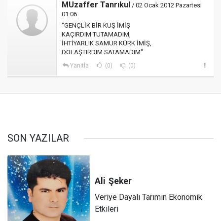
MUzaffer Tanrıkul
/ 02 Ocak 2012 Pazartesi
01:06
"GENÇLİK BİR KUŞ İMİŞ
KAÇIRDIM TUTAMADIM,
İHTİYARLIK SAMUR KÜRK İMİŞ,
DOLAŞTIRDIM SATAMADIM"
Yanıtla
(0)
(0)
SON YAZILAR
Ali
Şeker
Veriye Dayalı Tarımın Ekonomik
Etkileri