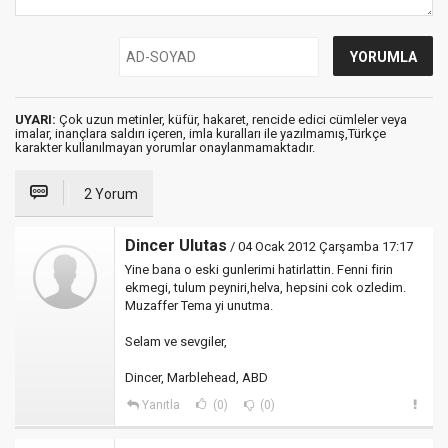
UYARI:
Çok uzun metinler, küfür, hakaret, rencide edici cümleler veya
imalar, inançlara saldırı içeren, imla kuralları ile yazılmamış,Türkçe
karakter kullanılmayan yorumlar onaylanmamaktadır.
2 Yorum
Dincer Ulutas
/ 04 Ocak 2012 Çarşamba 17:17
Yine bana o eski gunlerimi hatirlattin. Fenni firin
ekmegi, tulum peyniri,helva, hepsini cok ozledim.
Muzaffer Tema yi unutma.
Selam ve sevgiler,
Dincer, Marblehead, ABD
Yanıtla
(0)
(0)