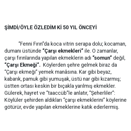
ŞİMDİ/ÖYLE ÖZLEDİM Kİ 50 YIL ÖNCEYİ
“Fenni Fırın”da koca vitrin serapa dolu; kocaman,
dumanı üstünde
“Çarşı ekmekleri”
ile. O zamanlar,
çarşı fırınlarında yapılan ekmeklerin adı
“somun”
değil,
“Çarşı Ekmeği”.
Köylerden şehre gelmek biraz da
“Çarşı ekmeği” yemek manâsına. Kar gibi beyaz,
kabarık, pamuk gibi yumuşak, üstü nar gibi kızarmış;
üstten ortası keskin bir bıçakla yarılmış ekmekler.
Gülerek, hayret ve “taaccüb”le anlatır, “Şeherliler”:
Köylüler şehirden aldıkları “çarşı ekmeklerini” köylerine
götürür, evde yapılan ekmeklerine katık ederlermiş.