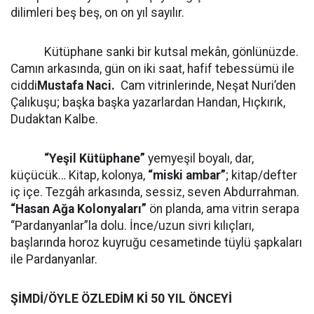
dilimleri beş beş, on on yıl sayılır.
Kütüphane sanki bir kutsal mekân, gönlünüzde.
Camın arkasında, gün on iki saat, hafif tebessümü ile
ciddi
Mustafa Naci.
Cam vitrinlerinde, Neşat Nuri’den
Çalıkuşu; başka başka yazarlardan Handan, Hıçkırık,
Dudaktan Kalbe.
“Yeşil Kütüphane”
yemyeşil boyalı, dar,
küçücük… Kitap, kolonya,
“miski ambar”
; kitap/defter
iç içe. Tezgâh arkasında, sessiz, seven Abdurrahman.
“Hasan Ağa Kolonyaları”
ön planda, ama vitrin serapa
“Pardanyanlar”la dolu. İnce/uzun sivri kılıçları,
başlarında horoz kuyruğu cesametinde tüylü şapkaları
ile Pardanyanlar.
ŞİMDİ/ÖYLE ÖZLEDİM Kİ 50 YIL ÖNCEYİ