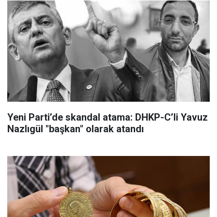
Yeni Parti’de skandal atama: DHKP-C’li Yavuz
Nazlıgül "başkan" olarak atandı