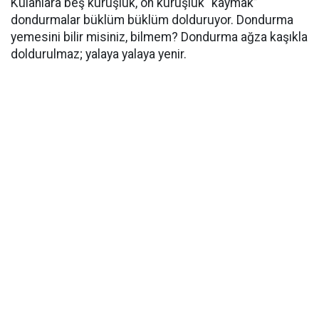
Külâhlara beş kuruşluk, on kuruşluk “kaymak”
dondurmalar büklüm büklüm dolduruyor. Dondurma
yemesini bilir misiniz, bilmem? Dondurma ağza kaşıkla
doldurulmaz; yalaya yalaya yenir.