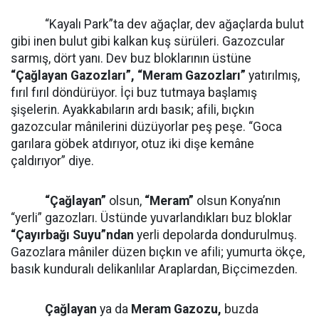
“Kayalı Park”ta dev ağaçlar, dev ağaçlarda bulut
gibi inen bulut gibi kalkan kuş sürüleri. Gazozcular
sarmış, dört yanı. Dev buz bloklarının üstüne
“Çağlayan Gazozları”, “Meram Gazozları”
yatırılmış,
fırıl fırıl döndürüyor. İçi buz tutmaya başlamış
şişelerin. Ayakkabıların ardı basık; afili, bıçkın
gazozcular mânilerini düzüyorlar peş peşe. “Goca
garılara göbek atdırıyor, otuz iki dişe kemâne
çaldırıyor” diye.
“Çağlayan”
olsun,
“Meram”
olsun Konya’nın
“yerli” gazozları. Üstünde yuvarlandıkları buz bloklar
“Çayırbağı Suyu”ndan
yerli depolarda dondurulmuş.
Gazozlara mâniler düzen bıçkın ve afili; yumurta ökçe,
basık kunduralı delikanlılar Araplardan, Biçcimezden.
Çağlayan
ya da
Meram Gazozu,
buzda