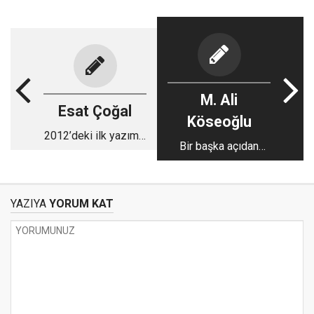
M. Ali
Esat Çoğal
Köseoğlu
2012’deki ilk yazım…
Bir başka açıdan
Alâeddin
YAZIYA
YORUM KAT