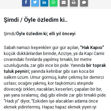
Şimdi / Öyle özledim ki..
Şimdi/
Öyle özledim ki; elli yıl önceyi
Sabah namazı kepenkleri gür gür açılan,
“Hak Kapısı”
küçük dükkânlardan birinde, Aziziye, ya da Kapı Camii
civarındaki fırınlarda yapılmış tırnaklı, bir metre
uzunluğunda, zar gibi ince bir pide. Yanında
bir toprak
tuluk peyniri;
yanında kehribar gibi sarı koca bir
salkım üzüm. Umur görmüş, kahır çekmiş bir demirci
ustası; ocağını yakmış, kor taşkömürü ateşinde
döveceği örkleri, nacakları, keserleri, çapaları bir bir,
yan yana sıralamış; dağ gibi elinde zar gibi tırnaklı pide.
“Hadi yi” diyor, “Eskiden işe alacakları adama önce
ekmek yidirirlermiş. Hapaz hapaz ekmek yiyen iyi