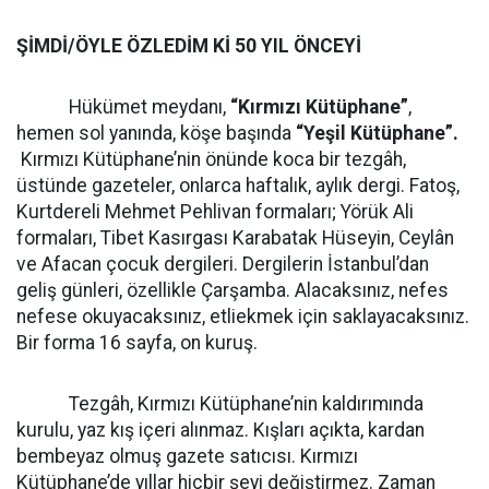
ŞİMDİ/ÖYLE ÖZLEDİM Kİ 50 YIL ÖNCEYİ
Hükümet meydanı,
“Kırmızı Kütüphane”
,
hemen sol yanında, köşe başında
“Yeşil Kütüphane”.
Kırmızı Kütüphane’nin önünde koca bir tezgâh,
üstünde gazeteler, onlarca haftalık, aylık dergi. Fatoş,
Kurtdereli Mehmet Pehlivan formaları; Yörük Ali
formaları, Tibet Kasırgası Karabatak Hüseyin, Ceylân
ve Afacan çocuk dergileri. Dergilerin İstanbul’dan
geliş günleri, özellikle Çarşamba. Alacaksınız, nefes
nefese okuyacaksınız, etliekmek için saklayacaksınız.
Bir forma 16 sayfa, on kuruş.
Tezgâh, Kırmızı Kütüphane’nin kaldırımında
kurulu, yaz kış içeri alınmaz. Kışları açıkta, kardan
bembeyaz olmuş gazete satıcısı. Kırmızı
Kütüphane’de yıllar hiçbir şeyi değiştirmez. Zaman