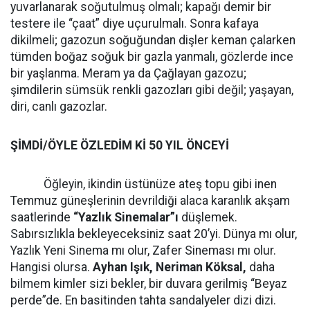
yuvarlanarak soğutulmuş olmalı; kapağı demir bir
testere ile “çaat” diye uçurulmalı. Sonra kafaya
dikilmeli; gazozun soğuğundan dişler keman çalarken
tümden boğaz soğuk bir gazla yanmalı, gözlerde ince
bir yaşlanma. Meram ya da Çağlayan gazozu;
şimdilerin sümsük renkli gazozları gibi değil; yaşayan,
diri, canlı gazozlar.
ŞİMDİ/ÖYLE ÖZLEDİM Kİ 50 YIL ÖNCEYİ
Öğleyin, ikindin üstünüze ateş topu gibi inen
Temmuz güneşlerinin devrildiği alaca karanlık akşam
saatlerinde
“Yazlık Sinemalar”ı
düşlemek.
Sabırsızlıkla bekleyeceksiniz saat 20’yi. Dünya mı olur,
Yazlık Yeni Sinema mı olur, Zafer Sineması mı olur.
Hangisi olursa.
Ayhan Işık, Neriman Köksal,
daha
bilmem kimler sizi bekler, bir duvara gerilmiş “Beyaz
perde”de. En basitinden tahta sandalyeler dizi dizi.