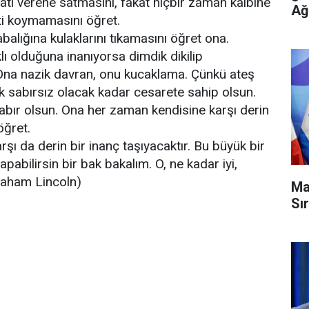
yatı verene satmasını, fakat hiçbir zaman kalbine
Ağ
eti koymamasını öğret.
abalığına kulaklarını tıkamasını öğret ona.
lı olduğuna inanıyorsa dimdik dikilip
Ona nazik davran, onu kucaklama. Çünkü ateş
ırak sabırsız olacak kadar cesarete sahip olsun.
abır olsun. Ona her zaman kendisine karşı derin
öğret.
rşı da derin bir inanç taşıyacaktır. Bu büyük bir
yapabilirsin bir bak bakalım. O, ne kadar iyi,
raham Lincoln)
Ma
Sı