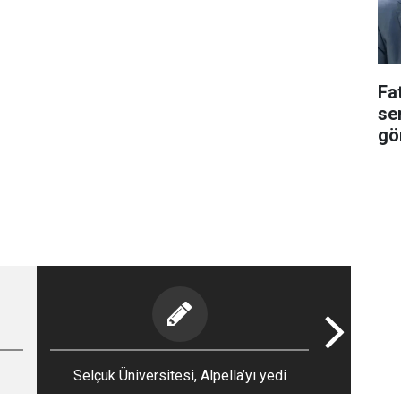
Fa
se
gör
Selçuk Üniversitesi, Alpella’yı yedi