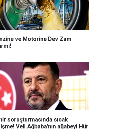
nzine ve Motorine Dev Zam
armı!
mir soruşturmasında sıcak
lişme! Veli Ağbaba'nın ağabeyi Hür