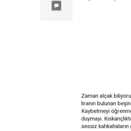
Zaman alçak biliyoru
liranın bulunan beşi
Kaybetmeyi öğrenme
duymayı. Kıskançlıkt
sessiz kahkahaların 