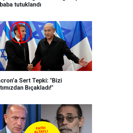
baba tutuklandı
cron’a Sert Tepki: "Bizi
rtımızdan Bıçakladı!"