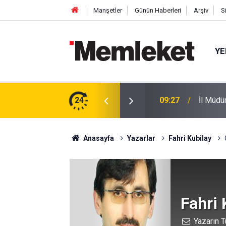
Manşetler
Günün Haberleri
Arşiv
S
YE
09:27
İl Müdü
24
09:11
Benzine
Anasayfa
Yazarlar
Fahri Kubilay
Fahri 
Yazarın T