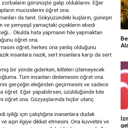
 zorbaların görünüşte galip olduklarını. Eğer
apların mucizelerini öğret ona.
anları da tanıt. Gökyüzündeki kuşların, güneşin
n ve yemyeşil yamaçtaki çiçeklerin ebedi
ceği... Okulda hata yapmanın hile yapmaktan
Be
uğunu öğret ona.
Al
anmasını öğret, herkes ona yanlış olduğunu
zik insanlara nazik, sert insanlara karşı da sert
lmış bir yönde giderken, kitleleri izlemeyecek
ğluma. Tüm insanları dinlemesini öğret ona.
erini gerçeğin eleğinden geçirmesini ve sadece
 da öğret. Eğer yapabilirsen, üzüldüğünde bile
i öğret ona. Gözyaşlarında hiçbir utanç
 iyiliği için çalıştığına inananlara dudak
İz
ve aşın ilgiye dikkat etmesini. Ona kuvvetini ve
ge