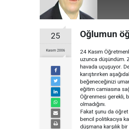
Oğlumun öğ
25
Kasım 2006
24 Kasım Öğretmenl
uzunca düşündüm. Za
havada uçuşuyor. Deği
karıştırırken aşağıd
beğeneceğinizi umar
eğitim camiasına sağl
Öğrenmesi gerekli, b
olmadığını.
Fakat şunu da öğret 
bencil politikacıya ka
düşmana karşılık bir