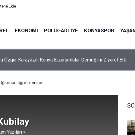
itene Ekle
REL
EKONOMI
POLİS-ADLİYE
KONYASPOR
YAŞA
rü Özgür Karayazılı Konya Erzurumlular Derneği’ni Ziyaret Etti
 ve Motorine Dev Zam Alarmı!
Oğlumun öğretmenine
SO
Kubilay
üm Yazıları >