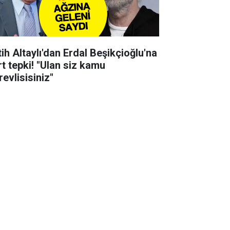
tih Altaylı'dan Erdal Beşikçioğlu'na
rt tepki! "Ulan siz kamu
evlisisiniz"