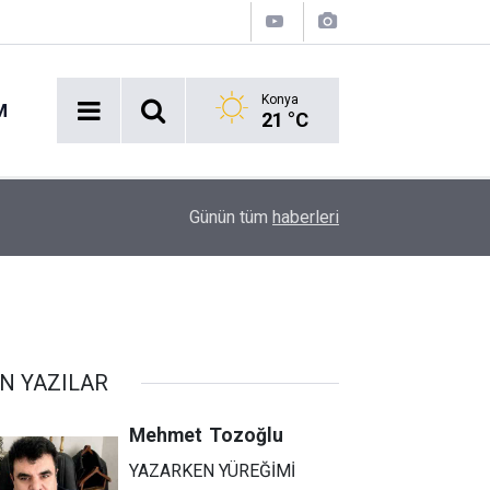
Konya
M
21 °C
Polis Akademisi Duyurdu: 2026 PMYO 3 Bin 250 
09:08
Günün tüm
haberleri
Başladı!
N YAZILAR
Mehmet
Tozoğlu
YAZARKEN YÜREĞİMİ