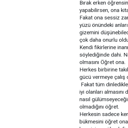
Bırak erken öğrensin
yapabilirsen, ona kit
Fakat ona sessiz zam
yüzü önündeki anları
gizemini düşünebile
çok daha onurlu old
Kendi fikirlerine in
söylediğinde dahi. Na
olmasını Öğret ona.
Herkes birbirine takı
gücü vermeye çalış o
Fakat tüm dinledikl
iyi olanları almasını
nasıl gülümseyeceğin
olmadığını öğret.
Herkesin sadece kendi
bükmesini öğret ona 