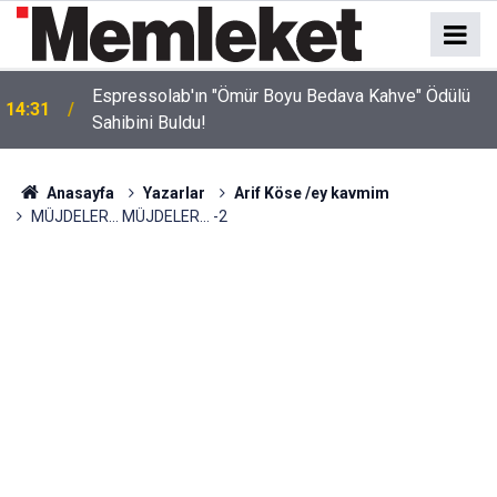
Espressolab'ın "Ömür Boyu Bedava Kahve" Ödülü
14:31
Sahibini Buldu!
Anasayfa
Yazarlar
Arif Köse /ey kavmim
MÜJDELER… MÜJDELER… -2