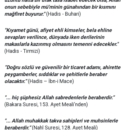
üzüntü hatta bir ufak tasa isabet edecek olsa, Allah
onun sebebiyle mü'minin günahından bir kısmını
mağfiret buyurur."
(Hadis - Buhari)
"Kıyamet günü, afiyet ehli kimseler, bela ehline
sevapları verilince, dünyada iken derilerinin
makaslarla kazınmış olmasını temenni edecekler."
(Hadis - Tirmizi)
“Doğru sözlü ve güvenilir bir ticaret adamı, ahirette
peygamberler, sıddıklar ve şehitlerle beraber
olacaktır.”
(Hadis – İbn-i Mace)
"... hiç şüphesiz Allah sabredenlerle beraberdir.”
(Bakara Suresi, 153. Ayet Meali'nden)
"... Allah muhakkak takva sahipleri ve muhsinlerle
beraberdir.”
(Nahl Suresi, 128. Ayet Meali)