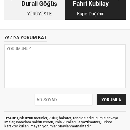
Durali Göğüş
Fahri Kubilay
YÜRÜYÜŞTE
Küpe Dağı'nın
YORULMAMAK
doğusundan çıkıp
batısından inmek!…
YAZIYA
YORUM KAT
UYARI:
Çok uzun metinler, küfür, hakaret, rencide edici cümleler veya
imalar, inançlara saldırı içeren, imla kuralları ile yazılmamış,Türkçe
karakter kullanılmayan yorumlar onaylanmamaktadır.