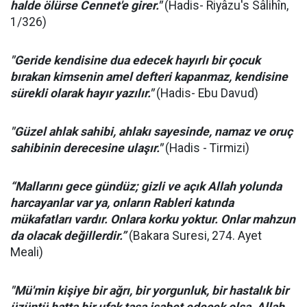
halde ölürse Cennet'e girer."
(Hadis- Riyâzu's Sâlihîn,
1/326)
"Geride kendisine dua edecek hayırlı bir çocuk
bırakan kimsenin amel defteri kapanmaz, kendisine
sürekli olarak hayır yazılır."
(Hadis- Ebu Davud)
"Güzel ahlak sahibi, ahlakı sayesinde, namaz ve oruç
sahibinin derecesine ulaşır."
(Hadis - Tirmizi)
“Mallarını gece gündüz; gizli ve açık Allah yolunda
harcayanlar var ya, onların Rableri katında
mükafatları vardır. Onlara korku yoktur. Onlar mahzun
da olacak değillerdir.”
(Bakara Suresi, 274. Ayet
Meali)
"Mü'min kişiye bir ağrı, bir yorgunluk, bir hastalık bir