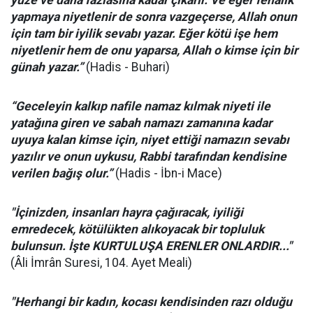
yüze ve daha fazlasına kadar çıkarır. Ve eğer fenalık
yapmaya niyetlenir de sonra vazgeçerse, Allah onun
için tam bir iyilik sevabı yazar. Eğer kötü işe hem
niyetlenir hem de onu yaparsa, Allah o kimse için bir
günah yazar.”
(Hadis - Buhari)
“Geceleyin kalkıp nafile namaz kılmak niyeti ile
yatağına giren ve sabah namazı zamanına kadar
uyuya kalan kimse için, niyet ettiği namazın sevabı
yazılır ve onun uykusu, Rabbi tarafından kendisine
verilen bağış olur.”
(Hadis - İbn-i Mace)
"İçinizden, insanları hayra çağıracak, iyiliği
emredecek, kötülükten alıkoyacak bir topluluk
bulunsun. İşte KURTULUŞA ERENLER ONLARDIR..."
(Âli İmrân Suresi, 104. Ayet Meali)
"Herhangi bir kadın, kocası kendisinden razı olduğu