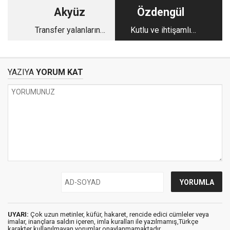
Akyüz
Özdengül
Transfer yalanlarına
Kutlu ve ihtişamlı
inanmayın
misafir
YAZIYA
YORUM KAT
UYARI:
Çok uzun metinler, küfür, hakaret, rencide edici cümleler veya
imalar, inançlara saldırı içeren, imla kuralları ile yazılmamış,Türkçe
karakter kullanılmayan yorumlar onaylanmamaktadır.