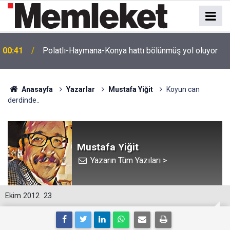
e
00:41
Polatlı-Haymana-Konya hattı bölünmüş yol oluyor
Anasayfa
Yazarlar
Mustafa Yiğit
Koyun can
derdinde..
Mustafa Yiğit
Yazarın Tüm Yazıları >
Ekim 2012
23