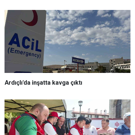
Ardıçlı'da inşatta kavga çıktı