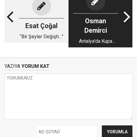
Osman
Esat Çoğal
Demirci
“Bir Şeyler Değişti…”
Antalya’da Kupa
Kaçtı, Ama Baş
Eğilmedi
YAZIYA
YORUM KAT