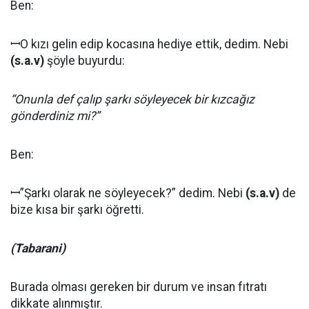
Ben:
ꟷO kızı gelin edip kocasına hediye ettik, dedim. Nebi
(
s.a.v
)
şöyle buyurdu:
“Onunla def çalıp şarkı söyleyecek bir kızcağız
gönderdiniz mi?”
Ben:
ꟷ”Şarkı olarak ne söyleyecek?” dedim. Nebi
(
s.a.v
)
de
bize kısa bir şarkı öğretti.
(Tabarani)
Burada olması gereken bir durum ve insan fıtratı
dikkate alınmıştır.