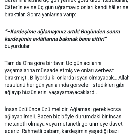
Cafer’in ailesine üç gün yemek götürüldü. Rasülüllah,
Câfer’in evine üç gün uğramayıp onları kendi hâllerine
bıraktılar. Sonra yanlarına varıp:
“–Kardeşime ağlamayınız artık! Bugünden sonra
kardeşimin evlâtlarına bakmak bana aittir!”
buyurdular.
Tam da O’na göre bir tavır. Üç gün acılarını
yaşamalarına müsaade etmiş ve onları serbest
bırakmıştı. Biliyordu ki onlarda isyan olmayacak… Allah
resulünü her gün yanlarında görseler istedikleri gibi
ağlayıp hüzünlerini yaşayamayacaklardı.
İnsan üzülünce üzülmelidir. Ağlaması gerekiyorsa
ağlayabilmeli. Bazen biz böyle durumdaki bir insanı
metanetli olmaya veya metanetli görünmeye davet
ederiz. Rahmetli babam, kardeşimin yaşadığı bazı