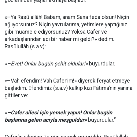
gözlerinden yaşlar akmaya başladı:
«–Ya Rasûlallâh! Babam, anam Sana feda olsun! Niçin
ağlıyorsunuz? Niçin yavrularıma, yetimlere yaptığınız
gibi muamele ediyorsunuz? Yoksa Cafer ve
arkadaşlarından acı bir haber mi geldi?» dedim.
Rasûlullâh (s.a.v):
«–Evet! Onlar bugün şehit oldular!»
buyurdular.
«–Vah efendim! Vah Cafer’im!» diyerek feryat etmeye
başladım. Efendimiz (s.a.v) kalkıp kızı Fâtıma’nın yanına
gittiler ve:
«–Cafer ailesi için yemek yapın! Onlar bugün
başlarına gelen acıyla meşguldür»
buyurdular.”