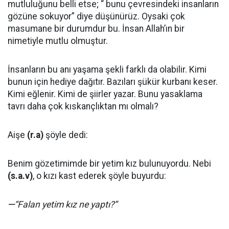
mutluluğunu belli etse; “ bunu çevresindeki insanların
gözüne sokuyor” diye düşünürüz. Oysaki çok
masumane bir durumdur bu. İnsan Allah’ın bir
nimetiyle mutlu olmuştur.
İnsanların bu anı yaşama şekli farklı da olabilir. Kimi
bunun için hediye dağıtır. Bazıları şükür kurbanı keser.
Kimi eğlenir. Kimi de şiirler yazar. Bunu yasaklama
tavrı daha çok kıskançlıktan mı olmalı?
Aişe
(
r.a
)
şöyle dedi:
Benim gözetimimde bir yetim kız bulunuyordu. Nebi
(
s.a.v
)
, o kızı kast ederek şöyle buyurdu:
ꟷ“Falan yetim kız ne yaptı?”