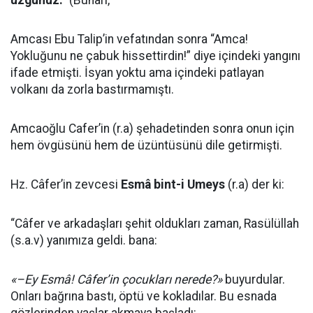
üzgünüz.”
(Buhârî,
Amcası Ebu Talip’in vefatından sonra “Amca!
Yokluğunu ne çabuk hissettirdin!” diye içindeki yangını
ifade etmişti. İsyan yoktu ama içindeki patlayan
volkanı da zorla bastırmamıştı.
Amcaoğlu Cafer’in (r.a) şehadetinden sonra onun için
hem övgüsünü hem de üzüntüsünü dile getirmişti.
Hz. Câfer’in zevcesi
Esmâ bint-i Umeys
(r.a) der ki:
“Câfer ve arkadaşları şehit oldukları zaman, Rasülüllah
(s.a.v) yanımıza geldi. bana:
«–Ey Esmâ! Câfer’in çocukları nerede?»
buyurdular.
Onları bağrına bastı, öptü ve kokladılar. Bu esnada