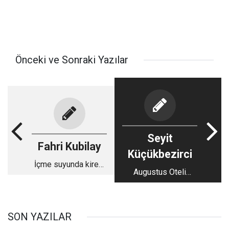
Önceki ve Sonraki Yazılar
Seyit
Fahri Kubilay
Küçükbezirci
İçme suyunda kireç,
Augustus Oteli
çarşıya cazibe
üstüne...
SON YAZILAR