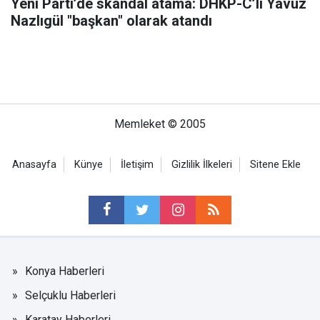
Yeni Parti’de skandal atama: DHKP-C’li Yavuz
Nazlıgül "başkan" olarak atandı
Memleket © 2005
Anasayfa
Künye
İletişim
Gizlilik İlkeleri
Sitene Ekle
Konya Haberleri
Selçuklu Haberleri
Karatay Haberleri