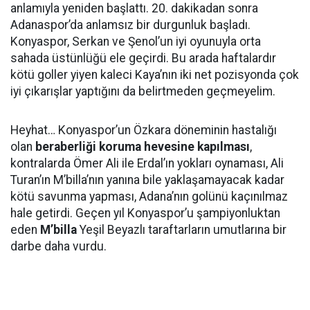
anlamıyla yeniden başlattı. 20. dakikadan sonra
Adanaspor’da anlamsız bir durgunluk başladı.
Konyaspor, Serkan ve Şenol’un iyi oyunuyla orta
sahada üstünlüğü ele geçirdi. Bu arada haftalardır
kötü goller yiyen kaleci Kaya’nın iki net pozisyonda çok
iyi çıkarışlar yaptığını da belirtmeden geçmeyelim.
Heyhat… Konyaspor’un Özkara döneminin hastalığı
olan
beraberliği koruma hevesine kapılması
,
kontralarda Ömer Ali ile Erdal’ın yokları oynaması, Ali
Turan’ın M’billa’nın yanına bile yaklaşamayacak kadar
kötü savunma yapması, Adana’nın golünü kaçınılmaz
hale getirdi. Geçen yıl Konyaspor’u şampiyonluktan
eden
M’billa
Yeşil Beyazlı taraftarların umutlarına bir
darbe daha vurdu.