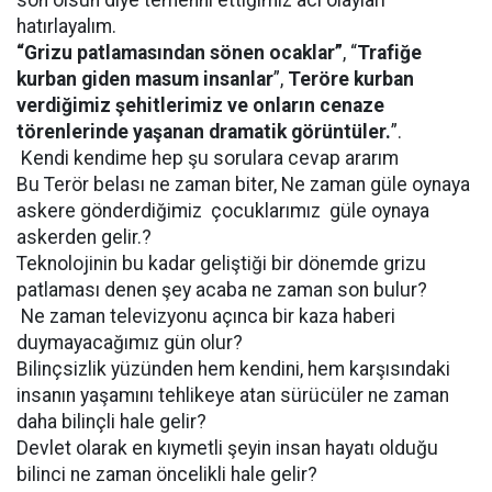
son olsun diye temenni ettiğimiz acı olayları
hatırlayalım.
“Grizu patlamasından sönen ocaklar”
, “
Trafiğe
kurban giden masum insanlar
”,
Teröre kurban
verdiğimiz şehitlerimiz ve onların cenaze
törenlerinde yaşanan dramatik görüntüler.
”.
Kendi kendime hep şu sorulara cevap ararım
Bu Terör belası ne zaman biter, Ne zaman güle oynaya
askere gönderdiğimiz
çocuklarımız
güle oynaya
askerden gelir.?
Teknolojinin bu kadar geliştiği bir dönemde grizu
patlaması denen şey acaba ne zaman son bulur?
Ne zaman televizyonu açınca bir kaza haberi
duymayacağımız gün olur?
Bilinçsizlik yüzünden hem kendini, hem karşısındaki
insanın yaşamını tehlikeye atan sürücüler ne zaman
daha bilinçli hale gelir?
Devlet olarak en kıymetli şeyin insan hayatı olduğu
bilinci ne zaman öncelikli hale gelir?