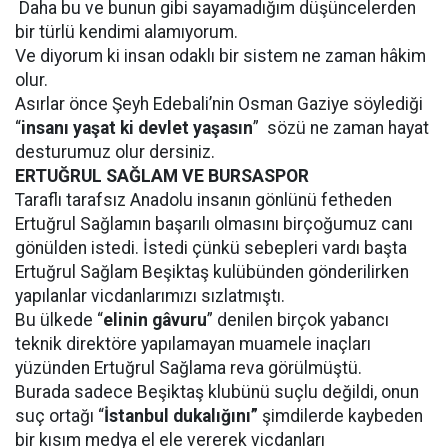
Daha bu ve bunun gibi sayamadığım düşüncelerden
bir türlü kendimi alamıyorum.
Ve diyorum ki insan odaklı bir sistem ne zaman hâkim
olur.
Asırlar önce Şeyh Edebali’nin Osman Gaziye söylediği
“
insanı yaşat ki devlet yaşasın
”
sözü ne zaman hayat
desturumuz olur dersiniz.
ERTUĞRUL SAĞLAM VE BURSASPOR
Taraflı tarafsız Anadolu insanın gönlünü fetheden
Ertuğrul Sağlamın başarılı olmasını birçoğumuz canı
gönülden istedi. İstedi çünkü sebepleri vardı başta
Ertuğrul Sağlam Beşiktaş kulübünden gönderilirken
yapılanlar vicdanlarımızı sızlatmıştı.
Bu ülkede “
elinin gâvuru
” denilen birçok yabancı
teknik direktöre yapılamayan muamele inaçları
yüzünden Ertuğrul Sağlama reva görülmüştü.
Burada sadece Beşiktaş klubünü suçlu değildi, onun
suç ortağı “
İstanbul dukalığını”
şimdilerde kaybeden
bir kısım medya el ele vererek vicdanları