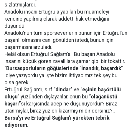
sızlatmışlardı.
Anadolu insanı Ertuğrula yapılan bu muameleyi
kendine yapılmış olarak addetti hak etmediğini
düşündü.
Anadolu’nun tüm sporseverlerin bunun için Ertuğrul’un
başarılı olmasını canı gönülden istedi, bunun için
başarmasını arzuladı..
Helâl olsun Ertuğrul Sağlam’a.
Bu başarı Anadolu
insanını küçük gören zavallılara şamar gibi bir tokattır.
“
Bursasporluların göğüslerinde
“
İnandık, başardık
”
diye yazıyordu ya işte bizim ihtiyacımız tek şey bu
olsa gerek.
Ertuğrul Sağlam’ı, sırf “
dindar”
ve “
eşinin başörtülü
oluşu
” yüzünden dışlayanlar, onun bu “
olağanüstü
başarı”
sı karşısında acep ne düşünüyordur? Biraz
utanmışlar, biraz yüzleri kızarmış mıdır dersiniz?..
Bursa’yı ve Ertuğrul Sağlam’ı yürekten tebrik
ediyorum
.