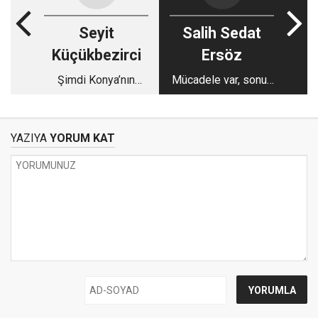
Seyit
Salih Sedat
Küçükbezirci
Ersöz
Şimdi Konya’nın
Mücadele var, sonuç
divlek zamanı
alıcı oyun yok
YAZIYA
YORUM KAT