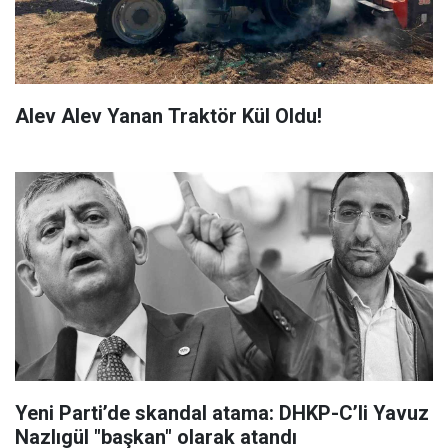
Alev Alev Yanan Traktör Kül Oldu!
Yeni Parti’de skandal atama: DHKP-C’li Yavuz
Nazlıgül "başkan" olarak atandı