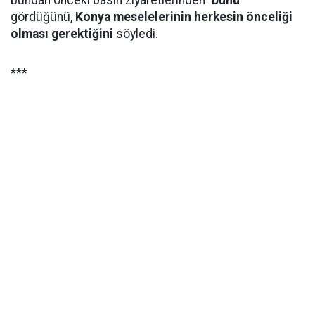
bundan önceki basın ziyaretlerinden
‘bunu’
gördüğünü,
Konya meselelerinin herkesin önceliği
olması gerektiğini
söyledi.
***