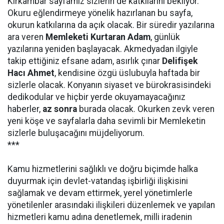
Kırkambar sayfamız sizlerin de katkılarını bekliyor.
Okuru eğlendirmeye yönelik hazırlanan bu sayfa,
okurun katkılarına da açık olacak. Bir süredir yazılarına
ara veren
Memleketi Kurtaran Adam
, günlük
yazılarına yeniden başlayacak. Akmedyadan ilgiyle
takip ettiğiniz efsane adam, asırlık çınar
Delifişek
Hacı Ahmet
, kendisine özgü üslubuyla haftada bir
sizlerle olacak. Konyanın siyaset ve bürokrasisindeki
dedikodular ve hiçbir yerde okuyamayacağınız
haberler,
az sonra
burada olacak. Okurken zevk veren
yeni köşe ve sayfalarla daha sevimli bir Memleketin
sizlerle buluşacağını müjdeliyorum.
***
Kamu hizmetlerini sağlıklı ve doğru biçimde halka
duyurmak için devlet-vatandaş işbirliği ilişkisini
sağlamak ve devam ettirmek, yerel yönetimlerle
yönetilenler arasındaki ilişkileri düzenlemek ve yapılan
hizmetleri kamu adına denetlemek, milli iradenin