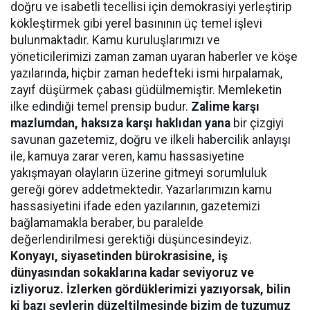
doğru ve isabetli tecellisi için demokrasiyi yerleştirip
kökleştirmek gibi yerel basınının üç temel işlevi
bulunmaktadır. Kamu kuruluşlarımızı ve
yöneticilerimizi zaman zaman uyaran haberler ve köşe
yazılarında, hiçbir zaman hedefteki ismi hırpalamak,
zayıf düşürmek çabası güdülmemiştir. Memleketin
ilke edindiği temel prensip budur.
Zalime karşı
mazlumdan, haksıza karşı haklıdan yana
bir çizgiyi
savunan gazetemiz, doğru ve ilkeli habercilik anlayışı
ile, kamuya zarar veren, kamu hassasiyetine
yakışmayan olayların üzerine gitmeyi sorumluluk
gereği görev addetmektedir. Yazarlarımızın kamu
hassasiyetini ifade eden yazılarının, gazetemizi
bağlamamakla beraber, bu paralelde
değerlendirilmesi gerektiği düşüncesindeyiz.
Konyayı, siyasetinden bürokrasisine, iş
dünyasından sokaklarına kadar seviyoruz ve
izliyoruz. İzlerken gördüklerimizi yazıyorsak, bilin
ki bazı şeylerin düzeltilmesinde bizim de tuzumuz