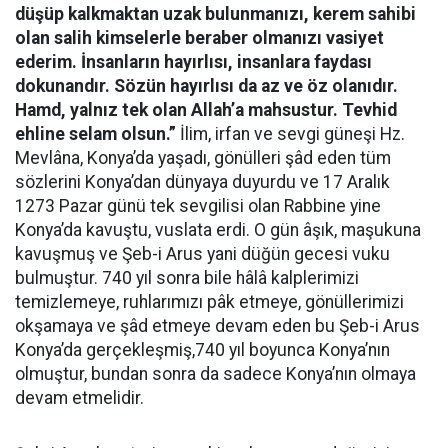
düşüp kalkmaktan uzak bulunmanızı, kerem sahibi
olan salih kimselerle beraber olmanızı vasiyet
ederim. İnsanların hayırlısı, insanlara faydası
dokunandır. Sözün hayırlısı da az ve öz olanıdır.
Hamd, yalnız tek olan Allah’a mahsustur. Tevhid
ehline selam olsun.”
İlim, irfan ve sevgi güneşi Hz.
Mevlâna, Konya’da yaşadı, gönülleri şâd eden tüm
sözlerini Konya’dan dünyaya duyurdu ve 17 Aralık
1273 Pazar günü tek sevgilisi olan Rabbine yine
Konya’da kavuştu, vuslata erdi. O gün âşık, maşukuna
kavuşmuş ve Şeb-i Arus yani düğün gecesi vuku
bulmuştur. 740 yıl sonra bile hâlâ kalplerimizi
temizlemeye, ruhlarımızı pâk etmeye, gönüllerimizi
okşamaya ve şâd etmeye devam eden bu Şeb-i Arus
Konya’da gerçekleşmiş,740 yıl boyunca Konya’nın
olmuştur, bundan sonra da sadece Konya’nın olmaya
devam etmelidir.