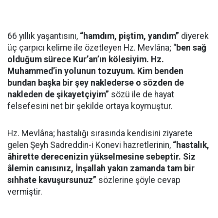
66 yıllık yaşantısını,
“hamdım, piştim, yandım”
diyerek
üç çarpıcı kelime ile özetleyen Hz. Mevlâna; “
ben sağ
olduğum sürece Kur’an’ın kölesiyim. Hz.
Muhammed’in yolunun tozuyum. Kim benden
bundan başka bir şey naklederse o sözden de
nakleden de şikayetçiyim”
sözü ile de hayat
felsefesini net bir şekilde ortaya koymuştur.
Hz. Mevlâna; hastalığı sırasında kendisini ziyarete
gelen Şeyh Sadreddin-i Konevi hazretlerinin,
“hastalık,
âhirette derecenizin yükselmesine sebeptir. Siz
âlemin canısınız, İnşallah yakın zamanda tam bir
sıhhate kavuşursunuz”
sözlerine şöyle cevap
vermiştir.