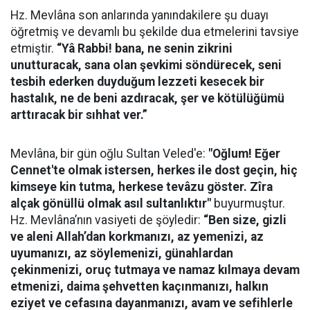
Hz. Mevlâna son anlarında yanındakilere şu duayı
öğretmiş ve devamlı bu şekilde dua etmelerini tavsiye
etmiştir.
“Yâ Rabbi! bana, ne senin zikrini
unutturacak, sana olan şevkimi söndürecek, seni
tesbih ederken duyduğum lezzeti kesecek bir
hastalık, ne de beni azdıracak, şer ve kötülüğümü
arttıracak bir sıhhat ver.”
Mevlâna, bir gün oğlu Sultan Veled'e:
"Oğlum! Eğer
Cennet'te olmak istersen, herkes ile dost geçin, hiç
kimseye kin tutma, herkese tevâzu göster. Zîra
alçak gönüllü olmak asıl sultanlıktır"
buyurmuştur.
Hz. Mevlâna’nın vasiyeti de şöyledir:
“Ben size, gizli
ve aleni Allah’dan korkmanızı, az yemenizi, az
uyumanızı, az söylemenizi, günahlardan
çekinmenizi, oruç tutmaya ve namaz kılmaya devam
etmenizi, daima şehvetten kaçınmanızı, halkın
eziyet ve cefasına dayanmanızı, avam ve sefihlerle