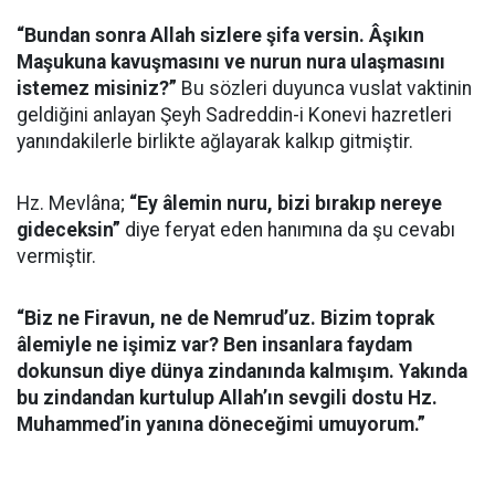
“Bundan sonra Allah sizlere şifa versin. Âşıkın
Maşukuna kavuşmasını ve nurun nura ulaşmasını
istemez misiniz?”
Bu sözleri duyunca vuslat vaktinin
geldiğini anlayan Şeyh Sadreddin-i Konevi hazretleri
yanındakilerle birlikte ağlayarak kalkıp gitmiştir.
Hz. Mevlâna;
“Ey âlemin nuru, bizi bırakıp nereye
gideceksin”
diye feryat eden hanımına da şu cevabı
vermiştir.
“Biz ne Firavun, ne de Nemrud’uz. Bizim toprak
âlemiyle ne işimiz var? Ben insanlara faydam
dokunsun diye dünya zindanında kalmışım. Yakında
bu zindandan kurtulup Allah’ın sevgili dostu Hz.
Muhammed’in yanına döneceğimi umuyorum.”