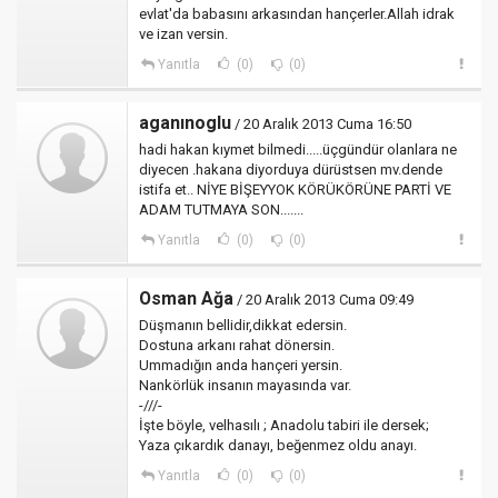
evlat'da babasını arkasından hançerler.Allah idrak
ve izan versin.
Yanıtla
(0)
(0)
aganınoglu
/ 20 Aralık 2013 Cuma 16:50
hadi hakan kıymet bilmedi.....üçgündür olanlara ne
diyecen .hakana diyorduya dürüstsen mv.dende
istifa et.. NİYE BİŞEYYOK KÖRÜKÖRÜNE PARTİ VE
ADAM TUTMAYA SON.......
Yanıtla
(0)
(0)
Osman Ağa
/ 20 Aralık 2013 Cuma 09:49
Düşmanın bellidir,dikkat edersin.
Dostuna arkanı rahat dönersin.
Ummadığın anda hançeri yersin.
Nankörlük insanın mayasında var.
-///-
İşte böyle, velhasılı ; Anadolu tabiri ile dersek;
Yaza çıkardık danayı, beğenmez oldu anayı.
Yanıtla
(0)
(0)