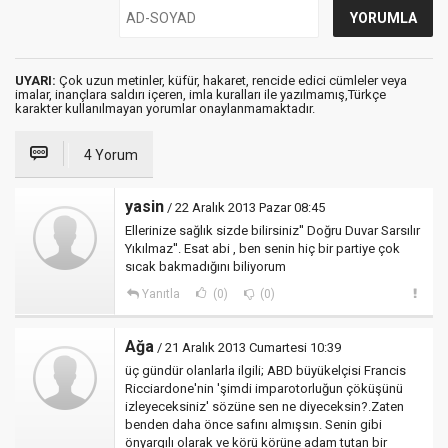
UYARI:
Çok uzun metinler, küfür, hakaret, rencide edici cümleler veya
imalar, inançlara saldırı içeren, imla kuralları ile yazılmamış,Türkçe
karakter kullanılmayan yorumlar onaylanmamaktadır.
4 Yorum
yasin
/ 22 Aralık 2013 Pazar 08:45
Ellerinize sağlık sizde bilirsiniz'' Doğru Duvar Sarsılır
Yıkılmaz''. Esat abi , ben senin hiç bir partiye çok
sıcak bakmadığını biliyorum
Yanıtla
(0)
(0)
Ağa
/ 21 Aralık 2013 Cumartesi 10:39
üç gündür olanlarla ilgili; ABD büyükelçisi Francis
Ricciardone'nin 'şimdi imparotorluğun çöküşünü
izleyeceksiniz' sözüne sen ne diyeceksin?.Zaten
benden daha önce safını almışsın. Senin gibi
önyargılı olarak ve körü körüne adam tutan bir