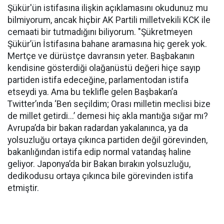
Şükür'ün istifasına ilişkin açıklamasını okudunuz mu
bilmiyorum, ancak hiçbir AK Partili milletvekili KCK ile
cemaati bir tutmadığını biliyorum. "Şükretmeyen
Şükür’ün İstifasına bahane aramasına hiç gerek yok.
Mertçe ve dürüstçe davransın yeter. Başbakanın
kendisine gösterdiği olağanüstü değeri hiçe sayıp
partiden istifa edeceğine, parlamentodan istifa
etseydi ya. Ama bu teklifle gelen Başbakan’a
Twitter’ında ‘Ben seçildim; Orası milletin meclisi bize
de millet getirdi...’ demesi hiç akla mantığa sığar mı?
Avrupa’da bir bakan radardan yakalanınca, ya da
yolsuzluğu ortaya çıkınca partiden değil görevinden,
bakanlığından istifa edip normal vatandaş haline
geliyor. Japonya’da bir Bakan bırakın yolsuzluğu,
dedikodusu ortaya çıkınca bile görevinden istifa
etmiştir.