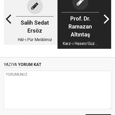
Prof. Dr.
Salih Sedat
Ramazan
Ersöz
Altıntaş
Hâl-i Pür Melâlimiz
Karz-ı Hasen/Güzel
Borç!
YAZIYA
YORUM KAT