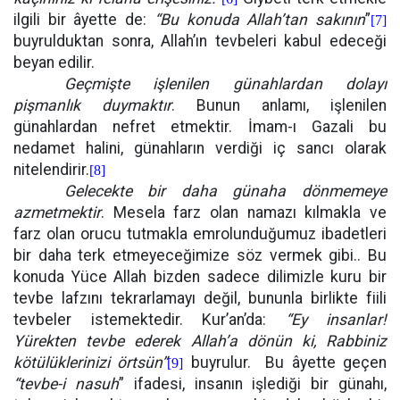
ilgili bir âyette de:
“Bu konuda Allah’tan sakının
”
[7]
buyrulduktan sonra, Allah’ın tevbeleri kabul edeceği
beyan edilir.
Geçmişte işlenilen günahlardan dolayı
pişmanlık duymaktır
. Bunun anlamı, işlenilen
günahlardan nefret etmektir. İmam-ı Gazali bu
nedamet halini, günahların verdiği iç sancı olarak
nitelendirir.
[8]
Gelecekte bir daha günaha dönmemeye
azmetmektir
. Mesela farz olan namazı kılmakla ve
farz olan orucu tutmakla emrolunduğumuz ibadetleri
bir daha terk etmeyeceğimize söz vermek gibi.. Bu
konuda Yüce Allah bizden sadece dilimizle kuru bir
tevbe lafzını tekrarlamayı değil, bununla birlikte fiili
tevbeler istemektedir. Kur’an’da:
“Ey insanlar!
Yürekten tevbe ederek Allah’a dönün ki, Rabbiniz
kötülüklerinizi örtsün”
buyrulur.
Bu âyette geçen
[9]
“tevbe-i nasuh
” ifadesi, insanın işlediği bir günahı,