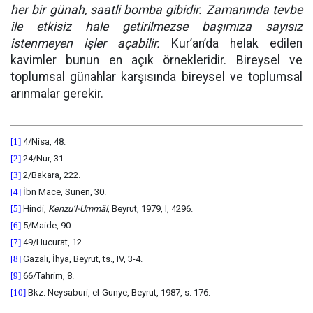
her bir günah, saatli bomba gibidir. Zamanında tevbe
ile etkisiz hale getirilmezse başımıza sayısız
istenmeyen işler açabilir.
Kur’an’da helak edilen
kavimler bunun en açık örnekleridir. Bireysel ve
toplumsal günahlar karşısında bireysel ve toplumsal
arınmalar gerekir.
[1]
4/Nisa, 48.
[2]
24/Nur, 31.
[3]
2/Bakara, 222.
[4]
İbn Mace, Sünen, 30.
[5]
Hindi,
Kenzu’l-Ummâl
, Beyrut, 1979, I, 4296.
[6]
5/Maide, 90.
[7]
49/Hucurat, 12.
[8]
Gazali, İhya, Beyrut, ts., IV, 3-4.
[9]
66/Tahrim, 8.
[10]
Bkz. Neysaburi, el-Gunye, Beyrut, 1987, s. 176.