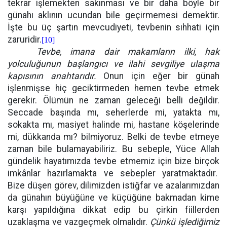
tekrar işlemekten sakınması ve bir daha böyle bir
günahı aklının ucundan bile geçirmemesi demektir.
İşte bu üç şartın mevcudiyeti, tevbenin sıhhati için
zaruridir.
[10]
Tevbe, imana dair makamların ilki, hak
yolculuğunun başlangıcı ve ilahi sevgiliye ulaşma
kapısının anahtarıdır.
Onun için eğer bir günah
işlenmişse hiç geciktirmeden hemen tevbe etmek
gerekir. Ölümün ne zaman geleceği belli değildir.
Seccade başında mı, seherlerde mi, yatakta mı,
sokakta mı, masiyet halinde mi, hastane köşelerinde
mi, dükkanda mı? bilmiyoruz. Belki de tevbe etmeye
zaman bile bulamayabiliriz. Bu sebeple, Yüce Allah
gündelik hayatımızda tevbe etmemiz için bize birçok
imkânlar hazırlamakta ve sebepler yaratmaktadır.
Bize düşen görev, dilimizden istiğfar ve azalarımızdan
da günahın büyüğüne ve küçüğüne bakmadan kime
karşı yapıldığına dikkat edip bu çirkin fiillerden
uzaklaşma ve vazgeçmek olmalıdır.
Çünkü işlediğimiz