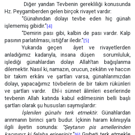
Diğer yandan Tevbenin gerekliliği konusunda
Hz. Peygamberden gelen birçok rivayet vardır:
“Günahından dolayı tevbe eden hiç günah
işlememiş gibidir.”
[4]
“Demirin pası gibi, kalbin de pası vardır. Kalp
pasının parlatılması, istiğfar iledir.”
[5]
Yukarıda geçen
âyet ve rivayetlerden
anladığımız kadarıyla, insana düşen
sorumluluk,
işlediği günahlardan dolayı Allah’tan bağışlanma
dilemektir. Nasıl ki, namazın, orucun, zekâtın ve haccın
bir takım erkânı ve şartları varsa, günahlarımızdan
dolayı, yapacağımız tövbelerin de bir takım rükünleri
ve şartları vardır.
Ehl-i sünnet âlimleri eserlerinde
tevbenin Allah katında kabul edilmesinin belli başlı
şartları olarak şu hususları saymışlardır:
İşlenilen günahı terk etmektir
. Günahlardan
arınmanın birinci şartı budur. İçkinin haram kılınışıyla
ilgili âyetin sonunda:
“Şeytanın pis amellerinden
kaçınınız ki felaha erişesiniz.
”
Gıybeti terk etmekle
[6]