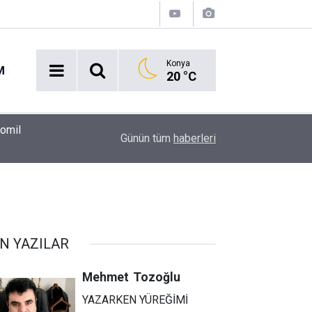
Konya
M
20 °C
00:37
Erkin Koray'ı bir tek onlar hatırladı
Günün tüm
haberleri
N YAZILAR
Mehmet
Tozoğlu
YAZARKEN YÜREĞİMİ