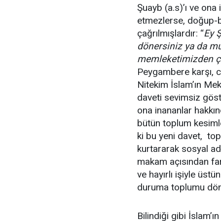
Şuayb (a.s)’ı ve ona 
etmezlerse, doğup-bü
çağrılmışlardır: “
Ey Ş
dönersiniz ya da mut
memleketimizden çık
Peygambere karşı, ca
Nitekim İslam’ın Mek
daveti sevimsiz gös
ona inananlar hakkın
bütün toplum kesimle
ki bu yeni davet, to
kurtararak sosyal ada
makam açısından fark
ve hayırlı işiyle üstü
duruma toplumu dön
Bilindiği gibi İslam’