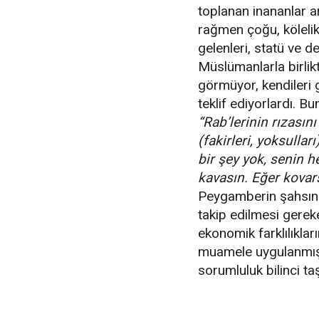
toplanan inananlar a
rağmen çoğu, kölelik
gelenleri, statü ve 
Müslümanlarla birlik
görmüyor, kendileri 
teklif ediyorlardı. B
“Rab’lerinin rızası
(fakirleri, yoksulla
bir şey yok, senin h
kavasın. Eğer kovar
Peygamberin şahsınd
takip edilmesi gerek
ekonomik farklılıklar
muamele uygulanmıştı
sorumluluk bilinci t