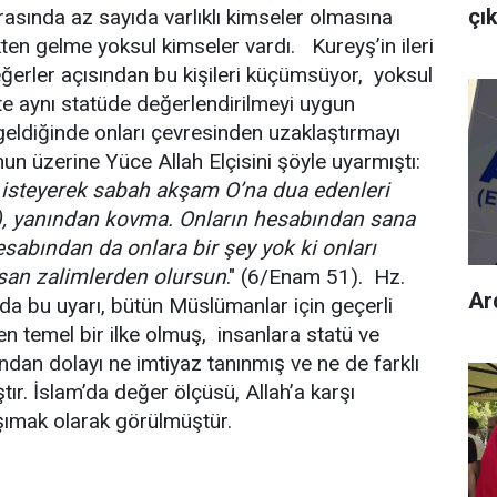
çık
rasında az sayıda varlıklı kimseler olmasına
ten gelme yoksul kimseler vardı. Kureyş’in ileri
değerler açısından bu kişileri küçümsüyor, yoksul
te aynı statüde değerlendirilmeyi uygun
geldiğinde onları çevresinden uzaklaştırmayı
unun üzerine Yüce Allah Elçisini şöyle uyarmıştı:
nı isteyerek sabah akşam O’na dua edenleri
rı), yanından kovma. Onların hesabından sana
esabından da onlara bir şey yok ki onları
san zalimlerden olursun
." (6/Enam 51). Hz.
Ard
a bu uyarı, bütün Müslümanlar için geçerli
en temel bir ilke olmuş, insanlara statü ve
ından dolayı ne imtiyaz tanınmış ve ne de farklı
r. İslam’da değer ölçüsü, Allah’a karşı
aşımak olarak görülmüştür.