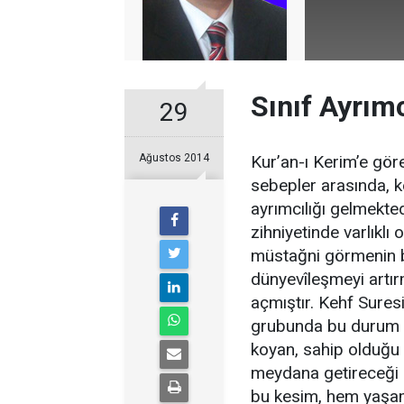
Sınıf Ayrımc
29
Ağustos 2014
Kur’an-ı Kerim’e gö
sebepler arasında, ke
ayrımcılığı gelmekted
zihniyetinde varlıklı
müstağni görmenin bi
dünyevîleşmeyi artır
açmıştır. Kehf Sures
grubunda bu durum çok
koyan, sahip olduğu 
meydana getireceği 
bu kesim, hem yaşam 