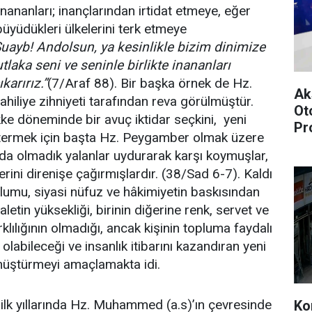
inananları; inançlarından irtidat etmeye, eğer
yüdükleri ülkelerini terk etmeye
uayb! Andolsun, ya kesinlikle bizim dinimize
laka seni ve seninle birlikte inananları
arırız.”
(7/Araf 88). Bir başka örnek de Hz.
Ak
hiliye zihniyeti tarafından reva görülmüştür.
Ot
ke döneminde bir avuç iktidar seçkini, yeni
Pr
termek için başta Hz. Peygamber olmak üzere
da olmadık yalanlar uydurarak karşı koymuşlar,
rini direnişe çağırmışlardır. (38/Sad 6-7). Kaldı
plumu, siyasi nüfuz ve hâkimiyetin baskısından
letin yüksekliği, birinin diğerine renk, servet ve
lılığının olmadığı, ancak kişinin topluma faydalı
n olabileceği ve insanlık itibarını kazandıran yeni
üştürmeyi amaçlamakta idi.
ın ilk yıllarında Hz. Muhammed (a.s)’ın çevresinde
Ko