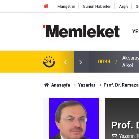
Manşetler
Günün Haberleri
Arşiv
S
YE
ğu Otomobilde Şoke Eden Sonuç: 1.89 Promil
24
00:41
Polatlı
Anasayfa
Yazarlar
Prof. Dr. Ramazan
Prof. 
Yazarın T