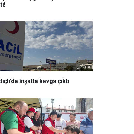
tı!
ıçlı'da inşatta kavga çıktı