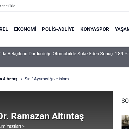
itene Ekle
REL
EKONOMI
POLİS-ADLİYE
KONYASPOR
YAŞA
-Haymana-Konya hattı bölünmüş yol oluyor
 Altıntaş
Sınıf Ayrımcılığı ve İslam
SO
Dr. Ramazan Altıntaş
üm Yazıları >