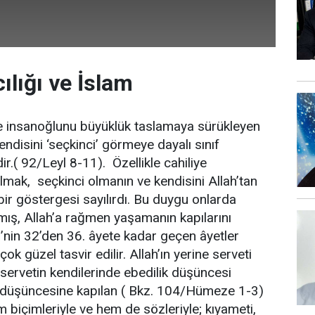
ılığı ve İslam
re insanoğlunu büyüklük taslamaya sürükleyen
ndisini ‘seçkinci’ görmeye dayalı sınıf
ir.( 92/Leyl 8-11). Özellikle cahiliye
 olmak, seçkinci olmanın ve kendisini Allah’tan
r göstergesi sayılırdı. Bu duygu onlarda
mış, Allah’a rağmen yaşamanın kapılarını
i’nin 32’den 36. âyete kadar geçen âyetler
 güzel tasvir edilir. Allah’ın yerine serveti
servetin kendilerinde ebedilik düşüncesi
düşüncesine kapılan ( Bkz. 104/Hümeze 1-3)
biçimleriyle ve hem de sözleriyle; kıyameti,