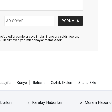
cide edici cümleler veya imalar, inançlara saldırı içeren,
er kullanılmayan yorumlar onaylanmamaktadır.
asayfa
Künye
İletişim
Gizlilik İlkeleri
Sitene Ekle
berleri
Karatay Haberleri
Meram Haberler