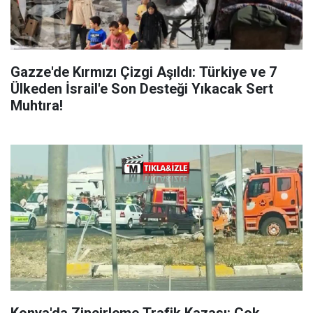
Gazze'de Kırmızı Çizgi Aşıldı: Türkiye ve 7
Ülkeden İsrail'e Son Desteği Yıkacak Sert
Muhtıra!
Konya'da Zincirleme Trafik Kazası: Çok