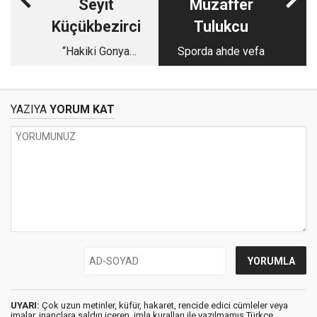
Seyit
Muzaffer
Küçükbezirci
Tulukcu
“Hakiki Gonya
Sporda ahde vefa
etliekmeği”..
YAZIYA
YORUM KAT
UYARI:
Çok uzun metinler, küfür, hakaret, rencide edici cümleler veya
imalar, inançlara saldırı içeren, imla kuralları ile yazılmamış,Türkçe