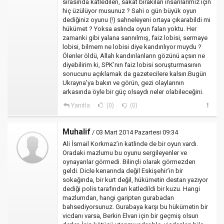
sırasında katledilen, sakat bırakılan insanlarımız için
hiç üzülüyor musunuz ? Sahi o gün büyük oyun
dediğiniz oyunu (!) sahneleyeni ortaya çıkarabildi mi
hükümet ? Yoksa aslında oyun falan yoktu. Her
zamanki gibi yalana sarınılmış, faiz lobisi, sermaye
lobisi, bilmem ne lobisi diye kandırılıyor muydu ?
Ölenler öldü, Allah kandırılanların gözünü açsın ne
diyebilirim ki, SPK’nın faiz lobisi soruşturmasının
sonucunu açıklamak da gazetecilere kalsın.Bugün
Ukrayna’ya bakın ve görün, gezi olaylarının
arkasında öyle bir güç olsaydı neler olabileceğini.
Yanıtla
(0)
(0)
Muhalif
/ 03 Mart 2014 Pazartesi 09:34
Ali İsmail Korkmaz’ın katlinde de bir oyun vardı.
Oradaki mazlumu bu oyunu sergileyenler ve
oynayanlar görmedi. Bilinçli olarak görmezden
geldi. Dicle kenarında değil Eskişehir’in bir
sokağında, bir kurt değil, hükümetin destan yazıyor
dediği polis tarafından katledildi bir kuzu. Hangi
mazlumdan, hangi garipten gurabadan
bahsediyorsunuz. Gurabaya karşı bu hükümetin bir
vicdanı varsa, Berkin Elvan için bir geçmiş olsun