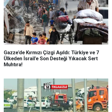
Gazze'de Kırmızı Çizgi Aşıldı: Türkiye ve 7
Ülkeden İsrail'e Son Desteği Yıkacak Sert
Muhtıra!