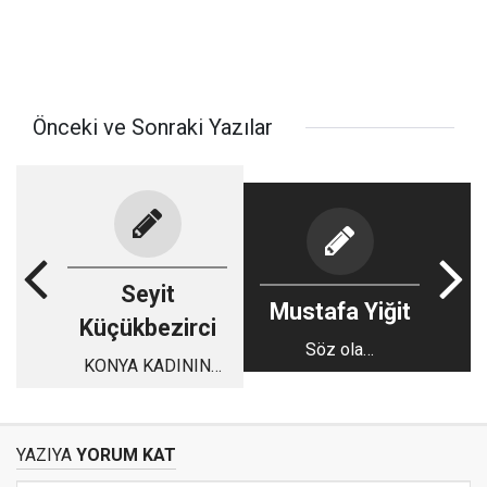
Önceki ve Sonraki Yazılar
Seyit
Mustafa Yiğit
Küçükbezirci
Söz ola…
KONYA KADININ
EKONOMİK, SOSYAL
KÜLTÜREL
DERİNLİĞİ: 2
YAZIYA
YORUM KAT