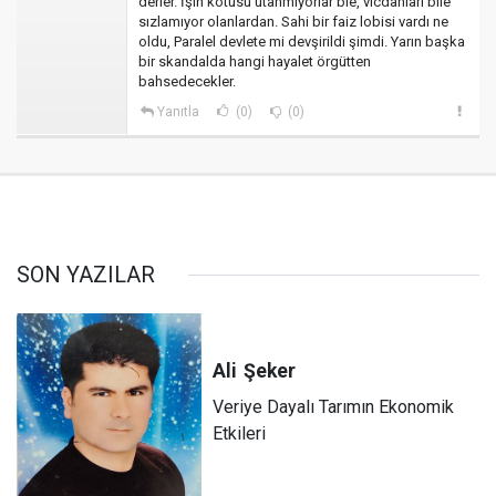
derler. İşin kötüsü utanmıyorlar ble, vicdanları bile
sızlamıyor olanlardan. Sahi bir faiz lobisi vardı ne
oldu, Paralel devlete mi devşirildi şimdi. Yarın başka
bir skandalda hangi hayalet örgütten
bahsedecekler.
Yanıtla
(0)
(0)
SON YAZILAR
Ali
Şeker
Veriye Dayalı Tarımın Ekonomik
Etkileri