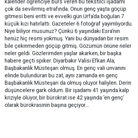
kalender öğrenciye burs veren bu tekstilci işadamı
çok da sevilirmiş etrafında. Onun genç yaşta göçüp
gitmesi beni eritti ve evvelki gün Urfa’da boğulan 7
küçük kızı hatırlattı. Gazeteler 6 fotoğraf yayımlıyordu.
Niye biliyor musunuz? Çünkü 6 yaşındaki Esra’nın
henüz hiç resmi yokmuş. Yani bu dünyadan bir resim
bile çekinmeden göçüp gitmiş. Gözümün önüne neler
neler geldi. Gözlerimden yaşlar akarken, bir başka
habere geçti spiker. Diyarbakır Valisi Efkan Ala,
Başbakanlık Müsteşarı olmuş. En genç vali unvanını
elinde bulunduran bu zat, aynı zamanda en genç
Başbakanlık Müsteşarı da olmuş oluyor haliylen. Derin
düşüncelere gark oldum. Bir işadamı 41 yaşında kalp
kriziyle ölüyor, bir bürokrat ise 42 yaşında ‘en genç’
olarak bürokrasinin başına geçiyor…