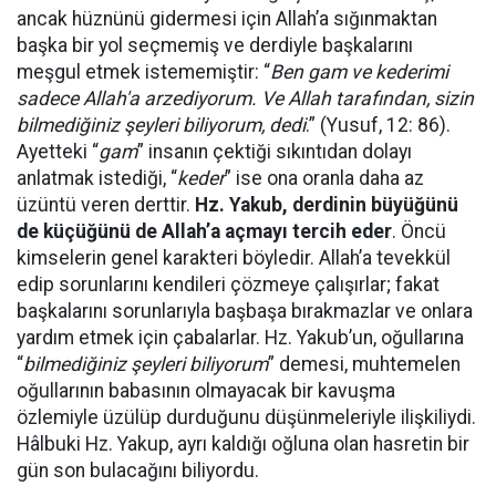
ancak hüznünü gidermesi için Allah’a sığınmaktan
başka bir yol seçmemiş ve derdiyle başkalarını
meşgul etmek istememiştir: “
Ben gam ve kederimi
sadece Allah'a arzediyorum. Ve Allah tarafından, sizin
bilmediğiniz şeyleri biliyorum, dedi
.” (Yusuf, 12: 86).
Ayetteki “
gam
” insanın çektiği sıkıntıdan dolayı
anlatmak istediği, “
keder
” ise ona oranla daha az
üzüntü veren derttir.
Hz. Yakub, derdinin büyüğünü
de küçüğünü de Allah’a açmayı tercih eder
. Öncü
kimselerin genel karakteri böyledir. Allah’a tevekkül
edip sorunlarını kendileri çözmeye çalışırlar; fakat
başkalarını sorunlarıyla başbaşa bırakmazlar ve onlara
yardım etmek için çabalarlar. Hz. Yakub’un, oğullarına
“
bilmediğiniz şeyleri biliyorum
” demesi, muhtemelen
oğullarının babasının olmayacak bir kavuşma
özlemiyle üzülüp durduğunu düşünmeleriyle ilişkiliydi.
Hâlbuki Hz. Yakup, ayrı kaldığı oğluna olan hasretin bir
gün son bulacağını biliyordu.