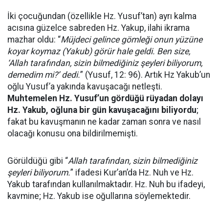
İki çocuğundan (özellikle Hz. Yusuf’tan) ayrı kalma
acısına güzelce sabreden Hz. Yakup, ilahi ikrama
mazhar oldu: “
Müjdeci gelince gömleği onun yüzüne
koyar koymaz (Yakub) görür hale geldi. Ben size,
‘Allah tarafından, sizin bilmediğiniz şeyleri biliyorum,
demedim mi?’ dedi.
” (Yusuf, 12: 96). Artık Hz Yakub’un
oğlu Yusuf’a yakında kavuşacağı netleşti.
Muhtemelen Hz. Yusuf’un gördüğü rüyadan dolayı
Hz. Yakub, oğluna bir gün kavuşacağını biliyordu
;
fakat bu kavuşmanın ne kadar zaman sonra ve nasıl
olacağı konusu ona bildirilmemişti.
Görüldüğü gibi “
Allah tarafından, sizin bilmediğiniz
şeyleri biliyorum.
” ifadesi Kur’an’da Hz. Nuh
ve Hz.
Yakub tarafından kullanılmaktadır. Hz. Nuh bu ifadeyi,
kavmine; Hz. Yakub ise oğullarına söylemektedir.