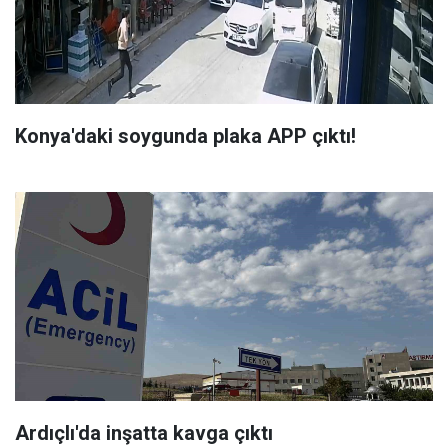
Konya'daki soygunda plaka APP çıktı!
Ardıçlı'da inşatta kavga çıktı