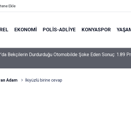
itene Ekle
REL
EKONOMI
POLİS-ADLİYE
KONYASPOR
YAŞA
-Haymana-Konya hattı bölünmüş yol oluyor
ran Adam
İkiyüzlü birine cevap