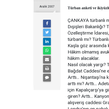
Aralık 2007
Türban anketi ve ikiyüzl
ÇANKAYA türbanlı mı?
Dışişleri Bakanlığı?
Özelleştirme İdaresi
türbanlı mı? Türbanlı
Kaşla göz arasında ka
Hâkim olmamış avuka
hâkim alacaklar.
Nasıl olacak yargı? T
Bağdat Caddesi'ne en 
Arttı... Nişantaşı'na
arttı mı? Arttı... Ad
için Kapalıçarşı'ya gi
giren? Arttı... Kanyon
alışveriş caddesi Grab
Londra'nın en pahalı 