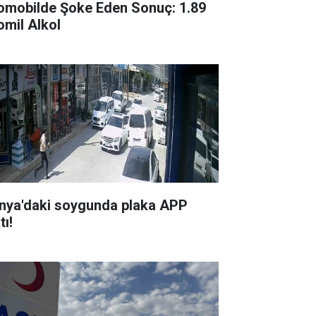
omobilde Şoke Eden Sonuç: 1.89
omil Alkol
nya'daki soygunda plaka APP
tı!