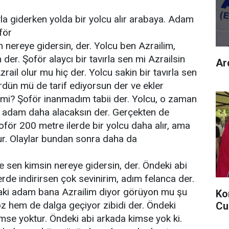
la giderken yolda bir yolcu alır arabaya. Adam
för
nereye gidersin, der. Yolcu ben Azrailim,
der. Şoför alaycı bir tavırla sen mi Azrailsin
Ard
zrail olur mu hiç der. Yolcu sakin bir tavırla sen
dün mü de tarif ediyorsun der ve ekler
mi? Şoför inanmadım tabii der. Yolcu, o zaman
ir adam daha alacaksın der. Gerçekten de
şoför
200 metre
ilerde bir yolcu daha alır, ama
ur. Olaylar bundan sonra daha da
e sen kimsin nereye gidersin, der. Öndeki abi
rde indirirsen çok sevinirim, adım felanca der.
aki adam bana Azrailim diyor görüyon mu şu
Ko
yoz hem de dalga geçiyor zibidi der. Öndeki
Cu
se yoktur. Öndeki abi arkada kimse yok ki.