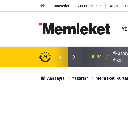
Manşetler
Günün Haberleri
Arşiv
S
YE
ğu Otomobilde Şoke Eden Sonuç: 1.89 Promil
24
00:41
Polatlı
Anasayfa
Yazarlar
Memleketi Kurta