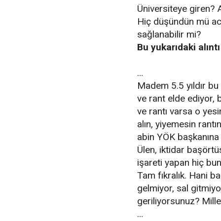
Üniversiteye giren? A
Hiç düşündün mü acaba
sağlanabilir mi?
Bu yukarıdaki alıntı
…
Madem 5.5 yıldır bu
ve rant elde ediyor,
ve rantı varsa o yes
alın, yiyemesin rantı
abin YÖK başkanına a
Ülen, iktidar başörtü
işareti yapan hiç bu
Tam fıkralık. Hani b
gelmiyor, sal gitmiy
geriliyorsunuz? Mille
…