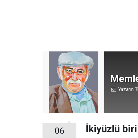
Memle
Yazarın T
İkiyüzlü bir
06