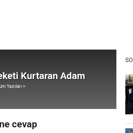
SO
keti Kurtaran Adam
üm Yazıları >
ine cevap