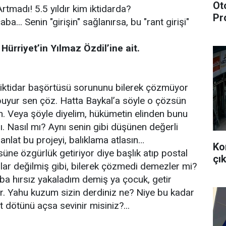
Ot
rtmadı! 5.5 yıldır kim iktidarda?
Pr
... Senin "girişin" sağlanırsa, bu "rant girişi"
 Hürriyet’in Yılmaz Özdil’ine ait.
 iktidar başörtüsü sorununu bilerek çözmüyor
 buyur sen çöz. Hatta Baykal’a söyle o çözsün
in. Veya şöyle diyelim, hükümetin elinden bunu
nı. Nasıl mı? Aynı senin gibi düşünen değerli
nlat bu projeyi, balıklama atlasın…
Ko
süne özgürlük getiriyor diye başlık atıp postal
çık
nlar değilmiş gibi, bilerek çözmedi demezler mi?
aba hırsız yakaladım demiş ya çocuk, getir
or. Yahu kuzum sizin derdiniz ne? Niye bu kadar
t dötünü açsa sevinir misiniz?...