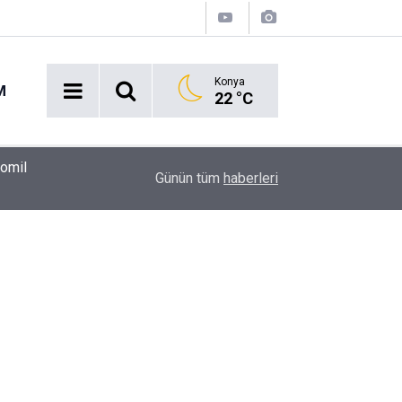
Konya
M
22 °C
00:37
Erkin Koray'ı bir tek onlar hatırladı
Günün tüm
haberleri