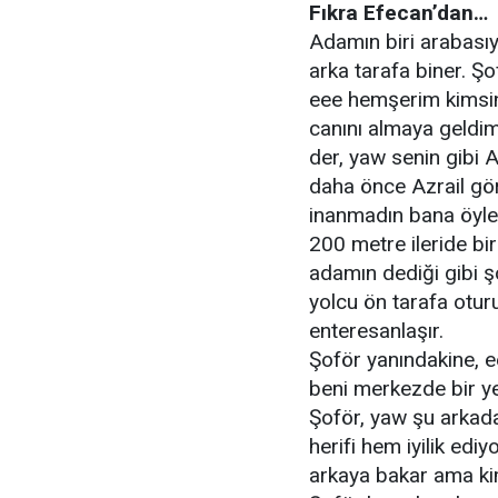
Fıkra Efecan’dan…
Adamın biri arabasıy
arka tarafa biner. Şo
eee hemşerim kimsin 
canını almaya geldim 
der, yaw senin gibi A
daha önce Azrail gör
inanmadın bana öyle
200 metre
ileride b
adamın dediği gibi 
yolcu ön tarafa otur
enteresanlaşır.
Şoför yanındakine, e
beni merkezde bir ye
Şoför, yaw şu arkad
herifi hem iyilik edi
arkaya bakar ama kim