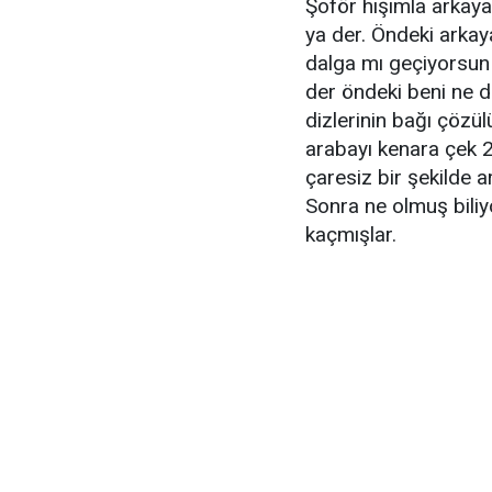
Şoför hışımla arkay
ya der. Öndeki arkay
dalga mı geçiyorsun
der öndeki beni ne d
dizlerinin bağı çözül
arabayı kenara çek 2
çaresiz bir şekilde a
Sonra ne olmuş biliy
kaçmışlar.