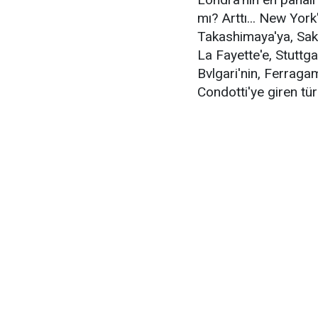
mı? Arttı... New York
Takashimaya'ya, Saks'a
La Fayette'e
, Stuttg
Bvlgari'nin, Ferragam
Condotti'ye giren türb