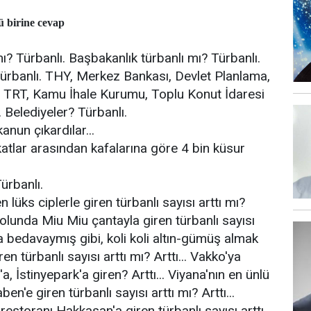
ü birine cevap
 Türbanlı. Başbakanlık türbanlı mı? Türbanlı.
 Türbanlı. THY, Merkez Bankası, Devlet Planlama,
, TRT, Kamu İhale Kurumu, Toplu Konut İdaresi
. Belediyeler? Türbanlı.
nun çıkardılar...
tlar arasından kafalarına göre 4 bin küsur
ürbanlı.
lüks ciplerle giren türbanlı sayısı arttı mı?
 kolunda Miu Miu çantayla giren türbanlı sayısı
eta bedavaymış gibi, koli koli altın-gümüş almak
ren türbanlı sayısı arttı mı? Arttı... Vakko'ya
'a, İstinyepark'a giren? Arttı... Viyana'nın en ünlü
en'e giren türbanlı sayısı arttı mı? Arttı...
restoranı Hakkasan'a giren türbanlı sayısı arttı