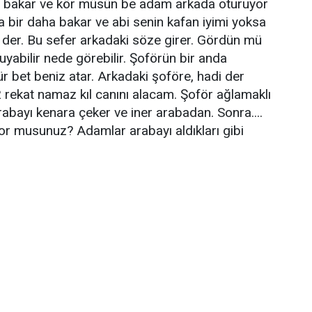
a bakar ve kör müsün be adam arkada oturuyor
a bir daha bakar ve abi senin kafan iyimi yoksa
 der. Bu sefer arkadaki söze girer. Gördün mü
uyabilir nede görebilir. Şoförün bir anda
ür bet beniz atar. Arkadaki şoföre, hadi der
 rekat namaz kıl canını alacam. Şoför ağlamaklı
rabayı kenara çeker ve iner arabadan. Sonra....
or musunuz? Adamlar arabayı aldıkları gibi