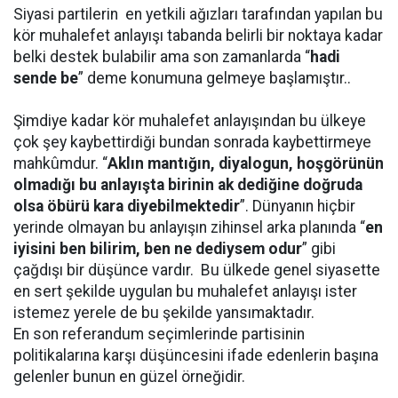
Siyasi partilerin
en yetkili ağızları tarafından yapılan bu
kör muhalefet anlayışı tabanda belirli bir noktaya kadar
belki destek bulabilir ama son zamanlarda “
hadi
sende be
” deme konumuna gelmeye başlamıştır..
Şimdiye kadar kör muhalefet anlayışından bu ülkeye
çok şey kaybettirdiği bundan sonrada kaybettirmeye
mahkûmdur. “
Aklın mantığın, diyalogun, hoşgörünün
olmadığı bu anlayışta birinin ak dediğine doğruda
olsa öbürü kara diyebilmektedir
”. Dünyanın hiçbir
yerinde olmayan bu anlayışın zihinsel arka planında “
en
iyisini ben bilirim, ben ne dediysem odur
” gibi
çağdışı bir düşünce vardır. Bu ülkede genel siyasette
en sert şekilde uygulan bu muhalefet anlayışı ister
istemez yerele de bu şekilde yansımaktadır.
En son referandum seçimlerinde partisinin
politikalarına karşı düşüncesini ifade edenlerin başına
gelenler bunun en güzel örneğidir.