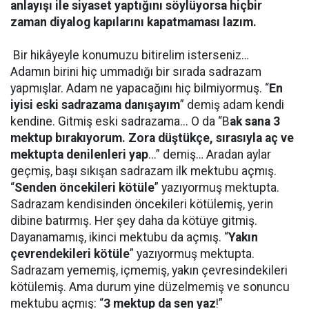
anlayışı ile siyaset yaptığını söylüyorsa hiçbir
zaman diyalog kapılarını kapatmaması lazım.
Bir hikâyeyle konumuzu bitirelim isterseniz…
Adamın birini hiç ummadığı bir sırada sadrazam
yapmışlar. Adam ne yapacağını hiç bilmiyormuş. “
En
iyisi eski sadrazama danışayım
” demiş adam kendi
kendine. Gitmiş eski sadrazama... O da “B
ak sana 3
mektup bırakıyorum. Zora düştükçe, sırasıyla aç ve
mektupta denilenleri yap
...” demiş… Aradan aylar
geçmiş, başı sıkışan sadrazam ilk mektubu açmış.
“
Senden öncekileri kötüle
” yazıyormuş mektupta.
Sadrazam kendisinden öncekileri kötülemiş, yerin
dibine batırmış. Her şey daha da kötüye gitmiş.
Dayanamamış, ikinci mektubu da açmış. “
Yakın
çevrendekileri kötüle
” yazıyormuş mektupta.
Sadrazam yememiş, içmemiş, yakın çevresindekileri
kötülemiş. Ama durum yine düzelmemiş ve sonuncu
mektubu açmış: “
3 mektup da sen yaz
!”