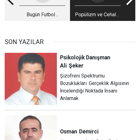
Bugün Futbol…
Popülizm ve Cehalet
Terörü
SON YAZILAR
Psikolojik Danışman
Ali
Şeker
Şizofreni Spektrumu
Bozuklukları: Gerçeklik Algısının
İncelendiği Noktada İnsanı
Anlamak
Osman
Demirci