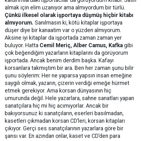
kaldırımlardaki işportacılar da görüyordum kitabı. Satın
almak için elim uzanıyor ama almıyordum bir türlü.
Çünkü ilkesel olarak işportaya düşmüş hiçbir kitabı
almıyorum.
Sanılmasın ki, kötü kitaplar işportaya
düşer diye bir kanaatim var o yüzden almıyorum.
Aksine iyi kitaplar da işportada zaman zaman yer
buluyor. Hatta
Cemil Meriç, Alber Camus, Kafka
gibi
çok beğendiğim yazarların kitaplarını da görüyorum
işportada. Ancak benim derdim başka. Kafayı
korsanlara takmıştım bir ara. Ben her zaman şunu bilir
şunu söylerim: Her ne yaparsa yapsın insan emeğine
saygılı olmak, yazarın, çizerin verdiği emeğe hürmet
etmek gerekiyor. Ama korsan dünyasının hiç
umurunda değil. Hele yazarlara, sahne sanatları yapan
sanatçılara hiç mi hiç acımıyorlar. Ancak bir
bakıyorsunuz ki sanatçıların, eserleri basılmadan,
kasetleri çıkmadan korsan CD’leri, korsan kitapları
çıkıyor. Gerçi ses sanatçılarının yazarlara göre bir
şansı var. En azından onlar, kaset ve CD’den para