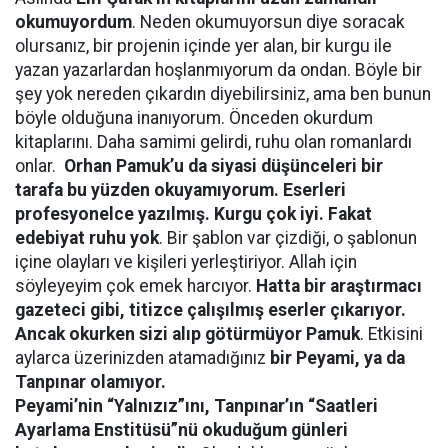
okumuyordum
. Neden okumuyorsun diye soracak
olursanız, bir projenin içinde yer alan, bir kurgu ile
yazan yazarlardan hoşlanmıyorum da ondan. Böyle bir
şey yok nereden çıkardın diyebilirsiniz, ama ben bunun
böyle olduğuna inanıyorum. Önceden okurdum
kitaplarını. Daha samimi gelirdi, ruhu olan romanlardı
onlar.
Orhan Pamuk’u da siyasi düşünceleri bir
tarafa bu yüzden okuyamıyorum. Eserleri
profesyonelce yazılmış. Kurgu çok iyi. Fakat
edebiyat ruhu yok
. Bir şablon var çizdiği, o şablonun
içine olayları ve kişileri yerleştiriyor. Allah için
söyleyeyim çok emek harcıyor.
Hatta bir araştırmacı
gazeteci gibi, titizce çalışılmış eserler çıkarıyor.
Ancak okurken sizi alıp götürmüyor Pamuk
. Etkisini
aylarca üzerinizden atamadığınız
bir Peyami, ya da
Tanpınar olamıyor.
Peyami’nin “Yalnızız”ını, Tanpınar’ın “Saatleri
Ayarlama Enstitüsü”nü okuduğum günleri