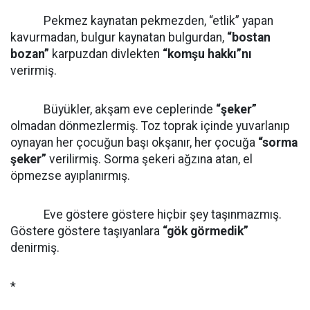
Pekmez kaynatan pekmezden, “etlik” yapan
kavurmadan, bulgur kaynatan bulgurdan,
“bostan
bozan”
karpuzdan divlekten
“komşu hakkı”nı
verirmiş.
Büyükler, akşam eve ceplerinde
“şeker”
olmadan dönmezlermiş. Toz toprak içinde yuvarlanıp
oynayan her çocuğun başı okşanır, her çocuğa
“sorma
şeker”
verilirmiş. Sorma şekeri ağzına atan, el
öpmezse ayıplanırmış.
Eve göstere göstere hiçbir şey taşınmazmış.
Göstere göstere taşıyanlara
“gök görmedik”
denirmiş.
*