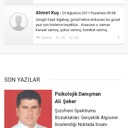
Ahmet Kuş
/ 29 Ağustos 2011 Pazartesi 09:38
Sevgili Seyit Ağabey, gönül teline dokunan bu güzel
yazı için binlerce teşekkür... Kısacası o zaman
kanaat varmış, şükür varmış, bereket varmış...
Yanıtla
(0)
(0)
SON YAZILAR
Psikolojik Danışman
Ali
Şeker
Şizofreni Spektrumu
Bozuklukları: Gerçeklik Algısının
İncelendiği Noktada İnsanı