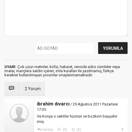
UYARI:
Çok uzun metinler, küfür, hakaret, rencide edici cümleler veya
imalar, inançlara saldırı içeren, imla kuralları ile yazılmamış,Türkçe
karakter kullanılmayan yorumlar onaylanmamaktadır.
2 Yorum
ibrahim dıvarcı
/ 29 Ağustos 2011 Pazartesi
17:35
Ve Konya o vakitler hüznün ve bozkırın başşehri
imiş.
Yanıtla
(0)
(0)