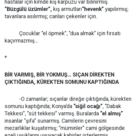
hastalar için kimde kış karpuzu var bilinirmiş.
“Büzgülü üzümler”,
kış armutları
“hevenk”
yapılırmış;
tavanlara asılırmış; canları çekenler için.
Çocuklar “el öpmek”, “dua almak” için fırsatı
kaçırmazmış…
*
BİR VARMIŞ, BİR YOKMUŞ… SIÇAN DİREKTEN
ÇIKTIĞINDA, KÜREKTEN SOMUNU KAPTIĞINDA
-O zamanlar; sıçanlar direğe çıktığında, kürekten
somunu kaptığında; Konya’da
“siğil ocağı”
, “Dabak
Tekkesi”, “süt tekkesi” varmış. Buralarda
“el almış”
insanlar “şifa” sunarmış. Camilerin çevresini
mezarlıklar kuşatırmış; “müminler” cami gölgesinde
ezeli uyuklarını uyuyacak kabirler isterlermiş.