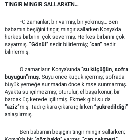
TINGIR MINGIR SALLARKEN…
-
O zamanlar; bir varmış, bir yokmuş… Ben
babamın beşiğini tıngır, mıngır sallarken Konya’da
herkes birbirini çok severmiş. Herkes birbirini çok
sayarmış.
“Gönül”
nedir bilirlermiş;
“can”
nedir
bilirlermiş.
O zamanların Konya’sında
“su küçüğün, sofra
büyüğün”müş.
Suyu önce küçük içermiş; sofrada
büyük yemeğe sunmadan önce kimse sunmazmış.
Ayakta su içilmezmiş; oturulur, el başa konur, bir
bardak üç kerede içilirmiş. Ekmek gibi su da
“aziz”
miş. Tadı çıkara çıkara içilirken
“şükredildiği”
anlaşılırmış.
Ben babamın beşiğini tıngır mıngır sallarken;
Konya’da bir
“göz hakkı”
varmış,
“can çekmesi”