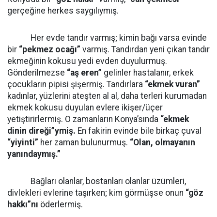
gerçeğine herkes saygılıymış.
Her evde tandır varmış; kimin bağı varsa evinde
bir
“pekmez ocağı”
varmış. Tandırdan yeni çıkan tandır
ekmeğinin kokusu yedi evden duyulurmuş.
Gönderilmezse
“aş eren”
gelinler hastalanır, erkek
çocukların pipisi şişermiş. Tandırlara
“ekmek vuran”
kadınlar, yüzlerini ateşten al al, daha terleri kurumadan
ekmek kokusu duyulan evlere ikişer/üçer
yetiştirirlermiş. O zamanların Konya’sında
“ekmek
dinin direği”ymiş.
En fakirin evinde bile birkaç çuval
“yiyinti”
her zaman bulunurmuş.
“Olan, olmayanın
yanındaymış.”
Bağları olanlar, bostanları olanlar üzümleri,
divlekleri evlerine taşırken; kim görmüşse onun
“göz
hakkı”nı
öderlermiş.