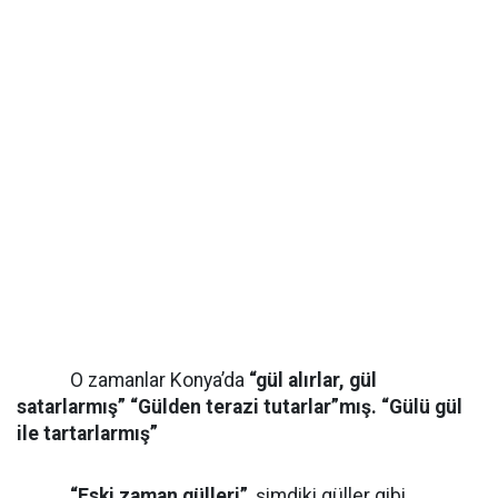
O zamanlar Konya’da
“gül alırlar, gül
satarlarmış”
“Gülden terazi tutarlar”mış. “Gülü gül
ile tartarlarmış”
“Eski zaman gülleri”
, şimdiki güller gibi