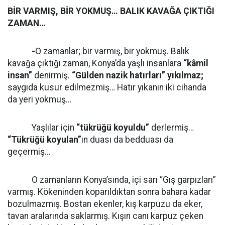
BİR VARMIŞ, BİR YOKMUŞ… BALIK KAVAĞA ÇIKTIĞI
ZAMAN…
-
O zamanlar; bir varmış, bir yokmuş. Balık
kavağa çıktığı zaman, Konya’da yaşlı insanlara
“kâmil
insan”
denirmiş.
“Gülden nazik hatırları” yıkılmaz;
saygıda kusur edilmezmiş… Hatır yıkanın iki cihanda
da yeri yokmuş…
Yaşlılar için
“tükrüğü koyuldu”
derlermiş…
“Tükrüğü koyulan”
ın duası da bedduası da
geçermiş…
O zamanların Konya’sında, içi sarı “Gış garpızları”
varmış. Kökeninden koparıldıktan sonra bahara kadar
bozulmazmış. Bostan ekenler, kış karpuzu da eker,
tavan aralarında saklarmış. Kışın canı karpuz çeken