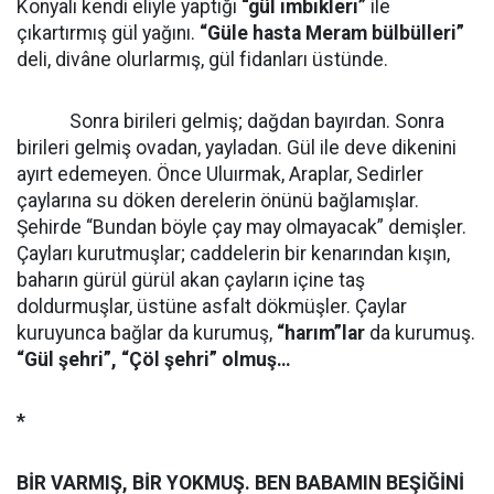
Konyalı kendi eliyle yaptığı
“gül imbikleri”
ile
çıkartırmış gül yağını.
“Güle hasta Meram bülbülleri”
deli, divâne olurlarmış, gül fidanları üstünde.
Sonra birileri gelmiş; dağdan bayırdan. Sonra
birileri gelmiş ovadan, yayladan. Gül ile deve dikenini
ayırt edemeyen. Önce Uluırmak, Araplar, Sedirler
çaylarına su döken derelerin önünü bağlamışlar.
Şehirde “Bundan böyle çay may olmayacak” demişler.
Çayları kurutmuşlar; caddelerin bir kenarından kışın,
baharın gürül gürül akan çayların içine taş
doldurmuşlar, üstüne asfalt dökmüşler. Çaylar
kuruyunca bağlar da kurumuş,
“harım”lar
da kurumuş.
“Gül şehri”, “Çöl şehri” olmuş…
*
BİR VARMIŞ, BİR YOKMUŞ. BEN BABAMIN BEŞİĞİNİ