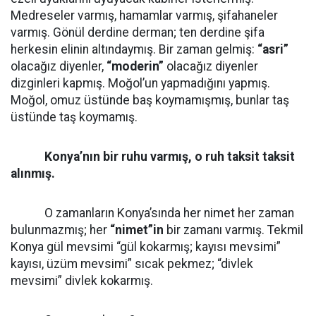
Medreseler varmış, hamamlar varmış, şifahaneler
varmış. Gönül derdine derman; ten derdine şifa
herkesin elinin altındaymış. Bir zaman gelmiş:
“asri”
olacağız diyenler,
“moderin”
olacağız diyenler
dizginleri kapmış. Moğol’un yapmadığını yapmış.
Moğol, omuz üstünde baş koymamışmış, bunlar taş
üstünde taş koymamış.
Konya’nın bir ruhu varmış, o ruh taksit taksit
alınmış.
O zamanların Konya’sında her nimet her zaman
bulunmazmış; her
“nimet”in
bir zamanı varmış. Tekmil
Konya gül mevsimi “gül kokarmış; kayısı mevsimi”
kayısı, üzüm mevsimi” sıcak pekmez; “divlek
mevsimi” divlek kokarmış.