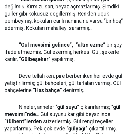
değilmiş. Kırmızı, sarı, beyaz açmazlarmış. Şimdiki
güller gibi kokusuz değillermiş. Renkleri uçuk
pembeymiş, kokuları canlı namına ne varsa “bir hoş”
edermiş. Kokuları mahalleyi sararmış…
“Gül mevsimi gelince”,
“altın ezme”
bir şey
ifade etmezmiş. Gül ezermiş, herkes. Gül, şekerle
karılır,
“Gülbeşeker”
yapılırmış.
Deve tellal iken, pire berber iken her evde gül
yetiştirilirmiş; gül bahçeleri, gül tarlaları varmış. Gül
bahçelerine
“Has bahçe”
denirmiş.
Nineler, anneler
“gül suyu”
çıkarırlarmış;
“gül
mevsimi”nde
… Gül suyunu kar gibi beyaz ince
“tülbent”lerden
süzerlermiş. Gül rengi reçeller
yaparlarmış. Pek çok evde
“gülyağı”
çıkartılırmış.