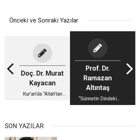
Önceki ve Sonraki Yazılar
Prof. Dr.
Doç. Dr. Murat
Ramazan
Kayacan
Altıntaş
Kur’an’da “Allah’tan
“Sünnetin Dindeki
bir gazaba” ifadesi
Yeri” Konferansı..
SON YAZILAR