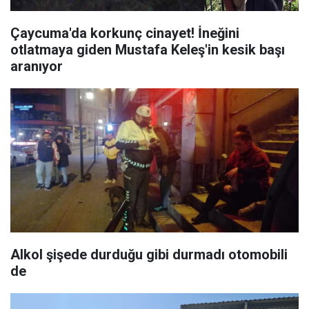
Çaycuma'da korkunç cinayet! İneğini
otlatmaya giden Mustafa Keleş'in kesik başı
aranıyor
Alkol şişede durduğu gibi durmadı otomobili
de