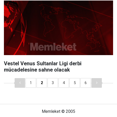
Vestel Venus Sultanlar Ligi derbi
mücadelesine sahne olacak
1
2
3
4
5
6
Memleket © 2005