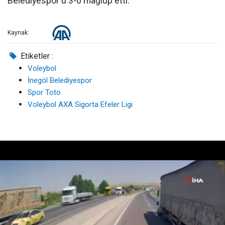
Belediyespor'u 3-0 mağlup etti.
Kaynak:
Etiketler :
Voleybol
İnegöl Belediyespor
Spor Toto
Voleybol AXA Sigorta Efeler Ligi