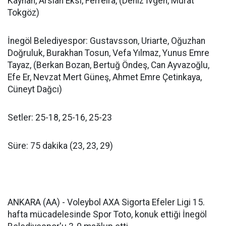
Kayhan, Arslan Eksi, Ferreira, (Deniz İvgen, Murat
Tokgöz)
İnegöl Belediyespor: Gustavsson, Uriarte, Oğuzhan
Doğruluk, Burakhan Tosun, Vefa Yılmaz, Yunus Emre
Tayaz, (Berkan Bozan, Bertuğ Öndeş, Can Ayvazoğlu,
Efe Er, Nevzat Mert Güneş, Ahmet Emre Çetinkaya,
Cüneyt Dağcı)
Setler: 25-18, 25-16, 25-23
Süre: 75 dakika (23, 23, 29)
ANKARA (AA) - Voleybol AXA Sigorta Efeler Ligi 15.
hafta mücadelesinde Spor Toto, konuk ettiği İnegöl