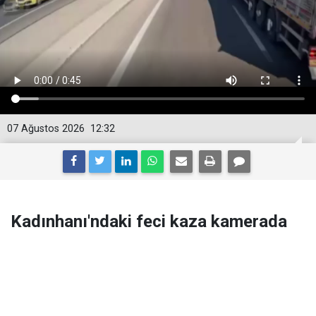
07 Ağustos 2026
12:32
Kadınhanı'ndaki feci kaza kamerada
Konya'nın Kadınhanı ilçesinde kontrolden çıkan tırın
karşı yöne geçerek kırmızı ışıkta bekleyen 4 araca
çarpması sonucu 1 kişi hayatını kaybettiği, 10 kişinin