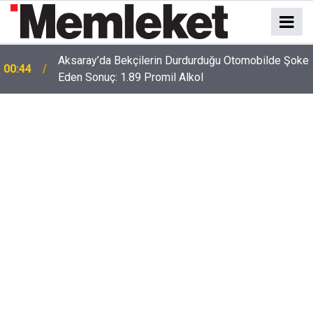
e
00:41
Polatlı-Haymana-Konya hattı bölünmüş yol oluyor