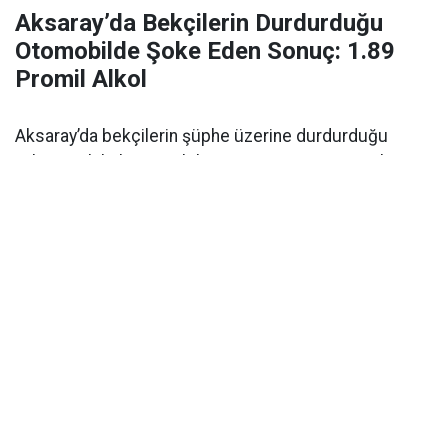
Aksaray’da Bekçilerin Durdurduğu
Otomobilde Şoke Eden Sonuç: 1.89
Promil Alkol
Aksaray’da bekçilerin şüphe üzerine durdurduğu
yabancı plakalı otomobilin sürücüsü 1.89 promil
alkollü çıktı. Ehliyetine 2 yıl el konuldu.
Aksaray’da alkollü araç kullanımı
polisin denetimi
sırasında ortaya çıktı. Olay,
Kılıçaslan Mahallesi
Somuncu Baba Külliyesi
önünde meydana geldi.
Edinilen bilgilere göre, bölgede devriye görevi yapan
mahalle ve çarşı bekçileri
, durumundan
şüphelendikleri yabancı plakalı bir otomobili durdurdu.
Sürücünün
ehliyet ve ruhsat kontrolü
yapılırken