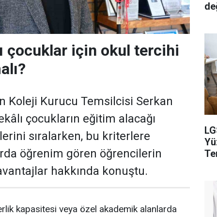
de
 çocuklar için okul tercihi
alı?
n Koleji Kurucu Temsilcisi Serkan
ekâlı çocukların eğitim alacağı
LG
lerini sıralarken, bu kriterlere
Yü
rda öğrenim gören öğrencilerin
Ter
vantajlar hakkında konuştu.
derlik kapasitesi veya özel akademik alanlarda