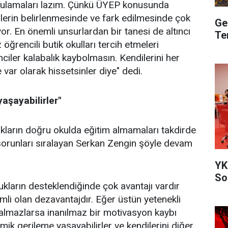
gulamaları lazım. Çünkü ÜYEP konusunda
lerin belirlenmesinde ve fark edilmesinde çok
Ge
r. En önemli unsurlardan bir tanesi de altıncı
Te
ğrencili butik okulları tercih etmeleri
ciler kalabalık kaybolmasın. Kendilerini her
var olarak hissetsinler diye" dedi.
aşayabilirler"
kların doğru okulda eğitim almamaları takdirde
 sorunları sıralayan Serkan Zengin şöyle devam
YK
So
ukların desteklendiğinde çok avantajı vardır
li olan dezavantajdır. Eğer üstün yetenekli
almazlarsa inanılmaz bir motivasyon kaybı
mik gerileme yaşayabilirler ve kendilerini diğer