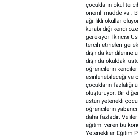
çocukların okul terc
önemli madde var. Bu
ağırlıklı okullar olu
kurabildiği kendi öze
gerekiyor. İkincisi 
tercih etmeleri gere
dışında kendilerine 
dışında okuldaki üstü
öğrencilerin kendiler
esinlenebileceği ve 
çocukların fazlalığı 
oluşturuyor. Bir diğ
üstün yetenekli çocu
öğrencilerin yabancı 
daha fazladır. Velile
eğitimi veren bu kon
Yetenekliler Eğitim