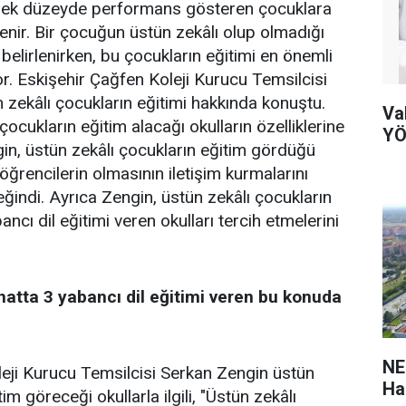
ksek düzeyde performans gösteren çocuklara
enir. Bir çocuğun üstün zekâlı olup olmadığı
belirlenirken, bu çocukların eğitimi en önemli
r. Eskişehir Çağfen Koleji Kurucu Temsilcisi
 zekâlı çocukların eğitimi hakkında konuştu.
Va
çocukların eğitim alacağı okulların özelliklerine
YÖ
in, üstün zekâlı çocukların eğitim gördüğü
 öğrencilerin olmasının iletişim kurmalarını
eğindi. Ayrıca Zengin, üstün zekâlı çocukların
ancı dil eğitimi veren okulları tercih etmelerini
hatta 3 yabancı dil eğitimi veren bu konuda
NE
eji Kurucu Temsilcisi Serkan Zengin üstün
Ha
im göreceği okullarla ilgili, "Üstün zekâlı