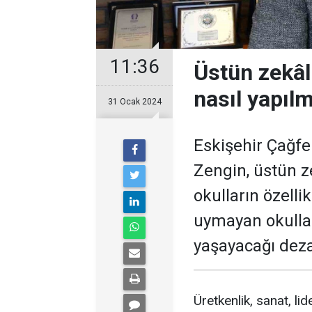
11:36
Üstün zekâlı
nasıl yapılm
31 Ocak 2024
Eskişehir Çağfe
Zengin, üstün z
okulların özellik
uymayan okulla
yaşayacağı deza
Üretkenlik, sanat, li