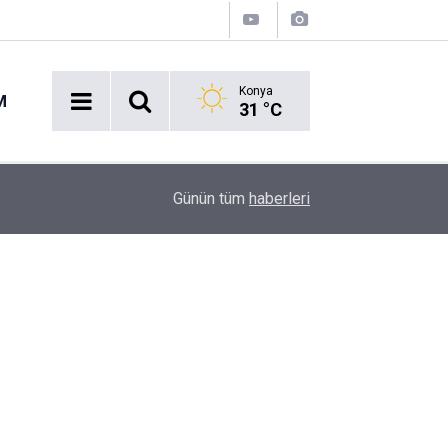
Konya
M
31 °C
12:07
Gözü yaşlı anne 28 yıllık sır perdesinin aralanma
Günün tüm
haberleri