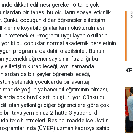
ihinde dikkat edilmesi gereken 6 tane çok
nlardan bir tanesi bu okulların sosyal etkinlik
yor. Çünkü çocuğun diğer öğrencilerle iletişim
lliklerine koyabildiği alanların oluşturulması
Üstün Yetenekler Programı uygulayan okulların
kiyor ki bu çocuklar normal akademik derslerinin
uygun programa da dahil olabilsinler. Bunun
n yetenekli öğrenci sayısının fazlalığı bu
iyle iletişim kurabileceği, aynı zamanda
KP
onlardan da bir şeyler öğrenebileceği,
üstün yetenekli çocuklarda bir avantaj
er madde yoğun yabancı dil eğitiminin olması,
klarda çok büyük artı oluşturuyor. Çünkü bu
dili olan yatkınlığı diğer öğrencilere göre çok
re bir tavsiyem en az 2 hatta 3 yabancı dil
uda tercih etmeleri. Beşinci madde ise Üstün
 Programları'nda (ÜYEP) uzman kadroya sahip