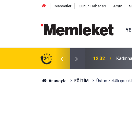
Manşetler
Günün Haberleri
Arşiv
S
YE
rada
24
12:26
Asker E
Anasayfa
EĞİTİM
Üstün zekâlı çocukla