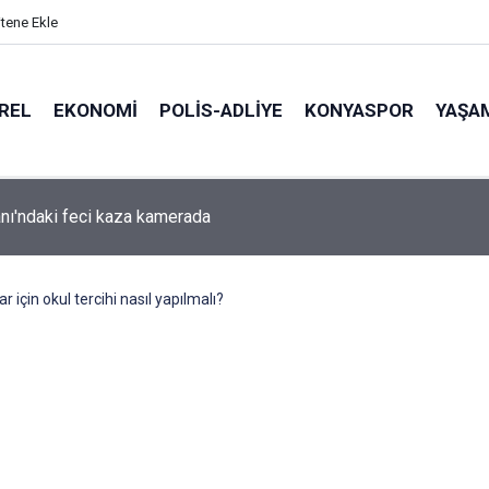
itene Ekle
REL
EKONOMI
POLİS-ADLİYE
KONYASPOR
YAŞA
ğlencesi Kanlı Bitti: Hastaneden Acı Haber Geldi
r için okul tercihi nasıl yapılmalı?