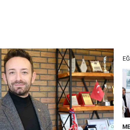
EĞ
ME