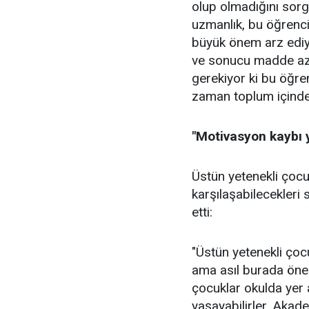
olup olmadığını sor
uzmanlık, bu öğrenci
büyük önem arz ediyo
ve sonucu madde az ö
gerekiyor ki bu öğren
zaman toplum içinde 
"Motivasyon kaybı y
Üstün yetenekli çocu
karşılaşabilecekleri
etti:
"Üstün yetenekli çoc
ama asıl burada önem
çocuklar okulda yer 
yaşayabilirler. Akade