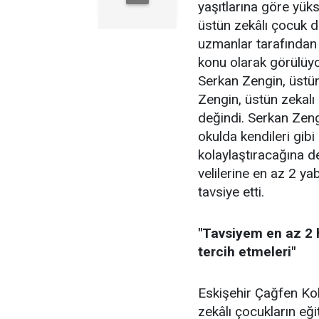
yaşıtlarına göre yü
üstün zekâlı çocuk d
uzmanlar tarafından 
konu olarak görülüyo
Serkan Zengin, üstün
Zengin, üstün zekalı 
değindi. Serkan Zeng
okulda kendileri gibi
kolaylaştıracağına d
velilerine en az 2 yab
tavsiye etti.
"Tavsiyem en az 2 
tercih etmeleri"
Eskişehir Çağfen Kol
zekâlı çocukların eğit