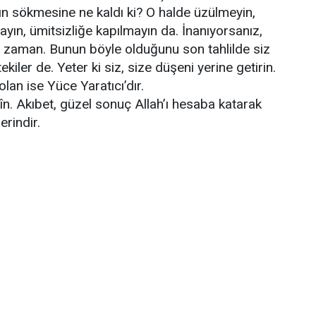
n sökmesine ne kaldı ki? O halde üzülmeyin,
yın, ümitsizliğe kapılmayın da. İnanıyorsanız,
r zaman. Bunun böyle olduğunu son tahlilde siz
kiler de. Yeter ki siz, size düşeni yerine getirin.
lan ise Yüce Yaratıcı’dır.
kîn. Akıbet, güzel sonuç Allah’ı hesaba katarak
erindir.