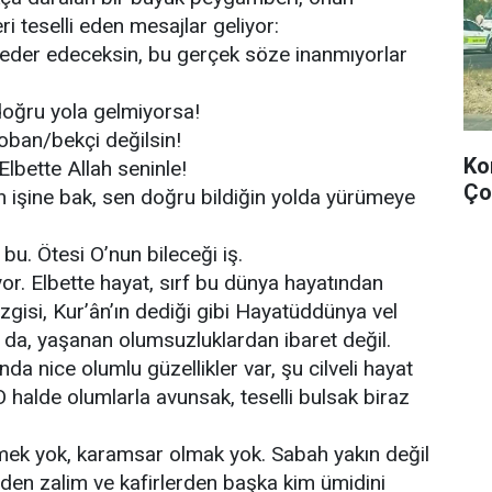
ri teselli eden mesajlar geliyor:
eder edeceksin, bu gerçek söze inanmıyorlar
doğru yola gelmiyorsa!
oban/bekçi değilsin!
Ko
lbette Allah seninle!
Ço
n işine bak, sen doğru bildiğin yolda yürümeye
bu. Ötesi O’nun bileceği iş.
r. Elbette hayat, sırf bu dünya hayatından
izgisi, Kur’ân’ın dediği gibi Hayatüddünya vel
 da, yaşanan olumsuzluklardan ibaret değil.
da nice olumlu güzellikler var, şu cilveli hayat
O halde olumlarla avunsak, teselli bulsak biraz
mek yok, karamsar olmak yok. Sabah yakın değil
nden zalim ve kafirlerden başka kim ümidini