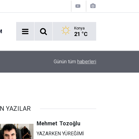
Konya
M
21 °C
TBMM'de Özgür Özel ve Veli Ağbaba Fezlekeler
08:15
Günün tüm
haberleri
Peşe Tepkiler
N YAZILAR
Mehmet
Tozoğlu
YAZARKEN YÜREĞİMİ