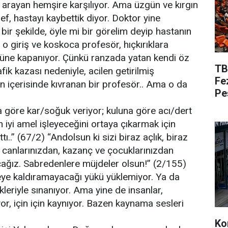
e arayan hemşire karşılıyor. Ama üzgün ve kırgın
ef, hastayı kaybettik diyor. Doktor yine
bir şekilde, öyle mi bir görelim deyip hastanın
ş o giriş ve koskoca profesör, hıçkırıklara
üne kapanıyor. Çünkü ranzada yatan kendi öz
TB
afik kazası nedeniyle, acilen getirilmiş
Fe
ın içerisinde kıvranan bir profesör.. Ama o da
Pe
a göre kar/soğuk veriyor; kuluna göre acı/dert
in iyi amel işleyeceğini ortaya çıkarmak için
ı..” (67/2) “Andolsun ki sizi biraz açlık, biraz
, canlarınızdan, kazanç ve çocuklarınızdan
cağız. Sabredenlere müjdeler olsun!” (2/155)
eye kaldıramayacağı yükü yüklemiyor. Ya da
kleriyle sınanıyor. Ama yine de insanlar,
or, için için kaynıyor. Bazen kaynama sesleri
Ko