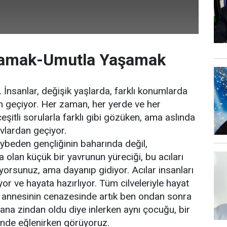
amak-Umutla Yaşamak
. İnsanlar, değişik yaşlarda, farklı konumlarda
an geçiyor. Her zaman, her yerde ve her
şitli sorularla farklı gibi gözüken, ama aslında
avlardan geçiyor.
ybeden gençliğinin baharında değil,
 olan küçük bir yavrunun yüreciği, bu acıları
orsunuz, ama dayanıp gidiyor. Acılar insanları
ıyor ve hayata hazırlıyor. Tüm cilveleriyle hayat
i annesinin cenazesinde artık ben ondan sonra
na zindan oldu diye inlerken aynı çocuğu, bir
ünde eğlenirken görüyoruz.