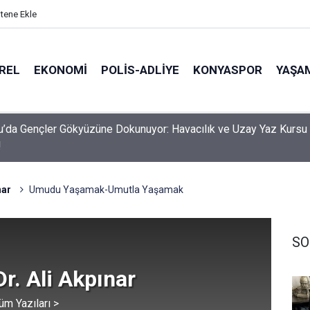
itene Ekle
REL
EKONOMI
POLİS-ADLİYE
KONYASPOR
YAŞA
Mustafa Kavuş Atölyeleri Tek Tek Gezdi
nar
Umudu Yaşamak-Umutla Yaşamak
SO
Dr. Ali Akpınar
üm Yazıları >