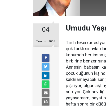
Umudu Yaş
04
Temmuz 2006
Tarih tekerrür ediyor
çok farklı sınavlard
konumda her insan çe
birbirine benzer sın
Annesini babasını ka
çocukluğunun kışında
kaldıramayacak sanıy
pişiriyor, olgunlaştır
sürüyor. Çok sevdiğ
yaşayamam, hayat ba
hafta sonra bir düğ