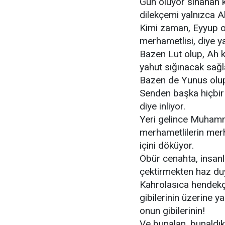
Gün oluyor sınanan 
dilekçemi yalnızca A
Kimi zaman, Eyyup ol
merhametlisi, diye ya
Bazen Lut olup, Ah 
yahut sığınacak sağl
Bazen de Yunus olup 
Senden başka hiçbir
diye inliyor.
Yeri gelince Muhamm
merhametlilerin mer
içini döküyor.
Öbür cenahta, insanla
çektirmekten haz duy
Kahrolasıca hendekçi
gibilerinin üzerine 
onun gibilerinin!
Ve bunalan, bunaldı