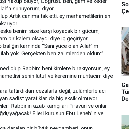
kişi Yakup oluyor, Doğrusu ben, gam ve keder
So
llah’a sunuyorum, diyor.
Çe
up Artık canıma tak etti, ey merhametlilerin en
Çal
karıyor.
keşke benim size karşı koyacak bir gücüm,
am bir kalem olsaydı diye iç geçiriyor.
balığın karnında “Şanı yüce olan Allah’ım!
 ilah yok. Gerçekten ben zalimlerden oldum”
ed olup Rabbim beni kimlere bırakıyorsun, ey
hametlisi senin lütuf ve keremine muhtacım diye
Ga
ra tattırdıkları cezalarla değil, zulümlerle acı
Tü
an sadist yaratıklar da hiç eksik olmuyor.
De
ler! Rabbinin azab kamçıları Firavun ve onlar
yağdı/yağacak! Elleri kurusun Ebu Leheb’in ve
kça daralan bir büyük peygamberi, onun