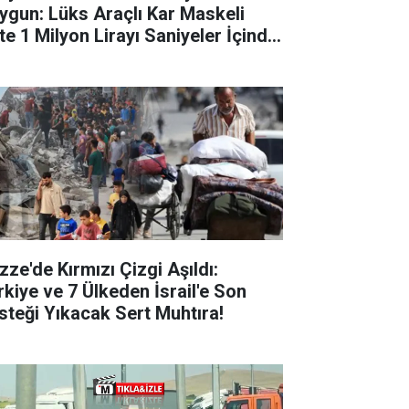
ygun: Lüks Araçlı Kar Maskeli
te 1 Milyon Lirayı Saniyeler İçinde
dı!
zze'de Kırmızı Çizgi Aşıldı:
rkiye ve 7 Ülkeden İsrail'e Son
steği Yıkacak Sert Muhtıra!