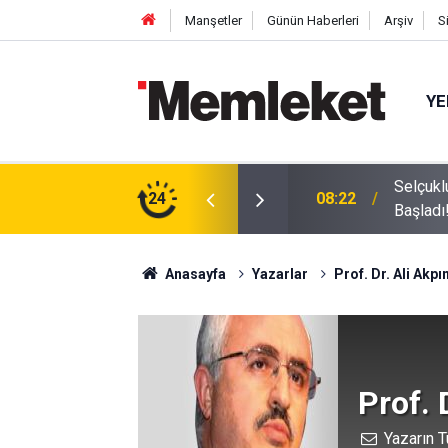
Manşetler
Günün Haberleri
Arşiv
S
YE
Dokunuyor: Havacılık ve Uzay Yaz Kursu
24
08:20
Başkan 
Anasayfa
Yazarlar
Prof. Dr. Ali Akpı
Prof. 
Yazarın T