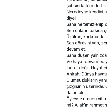
şahsında tüm dertlile
Neredeyse kendini h
diye!
Sana ne temizlenip 
Sen onların başına ç
Üzülme, korkma da. E
Sen görevini yap, se
devam et.
Sana düşen yalnızca 
Ve hayat devam ediyo
ibaret değil. Hayat ç
Ahirah. Dünya hayatı
Olumsuzlukların yanın
çizgisinin üzerinde. 
da ne olur.
Öyleyse umudu yitir
mi? Allah’ın rahmeti