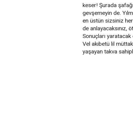
keser! Şurada şafağı
gevşemeyin de. Yılma
en üstün sizsiniz he
de anlayacaksınız, öte
Sonuçları yaratacak o
Vel akıbetü lil mütta
yaşayan takva sahipl