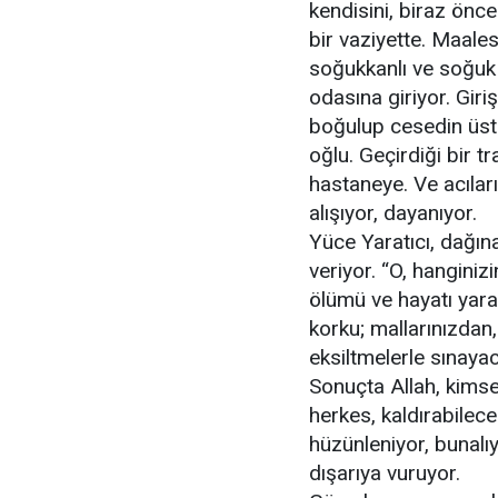
kendisini, biraz önc
bir vaziyette. Maales
soğukkanlı ve soğuk 
odasına giriyor. Giri
boğulup cesedin üst
oğlu. Geçirdiği bir tr
hastaneye. Ve acılar
alışıyor, dayanıyor.
Yüce Yaratıcı, dağın
veriyor. “O, hanginiz
ölümü ve hayatı yaratt
korku; mallarınızdan
eksiltmelerle sınaya
Sonuçta Allah, kims
herkes, kaldırabilece
hüzünleniyor, bunalıy
dışarıya vuruyor.