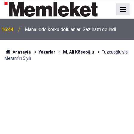
16:44
Mahallede korku dolu anlar: Gaz hattı delindi
Anasayfa
Yazarlar
M. Ali Köseoğlu
Tuzcuoğlu’yla
Meram’ın 5 yılı