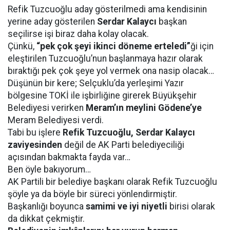
Refik Tuzcuoğlu aday gösterilmedi ama kendisinin
yerine aday gösterilen
Serdar Kalaycı
başkan
seçilirse işi biraz daha kolay olacak.
Çünkü,
“pek çok şeyi ikinci döneme erteledi”
ği için
eleştirilen Tuzcuoğlu’nun başlanmaya hazır olarak
bıraktığı pek çok şeye yol vermek ona nasip olacak…
Düşünün bir kere; Selçuklu’da yerleşimi Yazır
bölgesine TOKİ ile işbirliğine girerek Büyükşehir
Belediyesi verirken
Meram’ın meylini Gödene’ye
Meram Belediyesi verdi.
Tabi bu işlere
Refik Tuzcuoğlu, Serdar Kalaycı
zaviyesinden
değil de AK Parti belediyeciliği
açısından bakmakta fayda var…
Ben öyle bakıyorum…
AK Partili bir belediye başkanı olarak Refik Tuzcuoğlu
şöyle ya da böyle bir süreci yönlendirmiştir.
Başkanlığı boyunca
samimi ve iyi niyetli
birisi olarak
da dikkat çekmiştir.