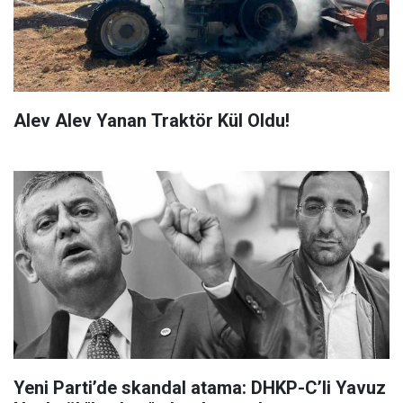
Alev Alev Yanan Traktör Kül Oldu!
Yeni Parti’de skandal atama: DHKP-C’li Yavuz