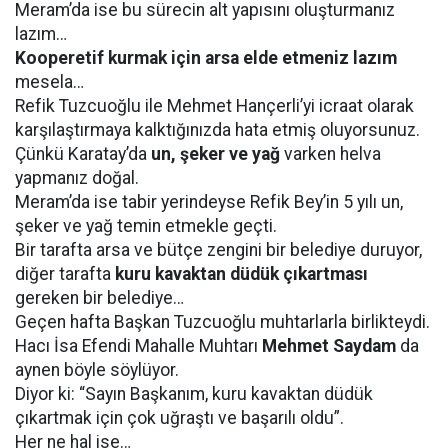
Meram’da ise bu sürecin alt yapısını oluşturmanız
lazım…
Kooperetif kurmak için arsa elde etmeniz lazım
mesela…
Refik Tuzcuoğlu ile Mehmet Hançerli’yi icraat olarak
karşılaştırmaya kalktığınızda hata etmiş oluyorsunuz.
Çünkü Karatay’da
un, şeker ve yağ
varken helva
yapmanız doğal.
Meram’da ise tabir yerindeyse Refik Bey’in 5 yılı un,
şeker ve yağ temin etmekle geçti.
Bir tarafta arsa ve bütçe zengini bir belediye duruyor,
diğer tarafta
kuru kavaktan düdük çıkartması
gereken bir belediye…
Geçen hafta Başkan Tuzcuoğlu muhtarlarla birlikteydi.
Hacı İsa Efendi Mahalle Muhtarı
Mehmet Saydam
da
aynen böyle söylüyor.
Diyor ki: “Sayın Başkanım, kuru kavaktan düdük
çıkartmak için çok uğraştı ve başarılı oldu”.
Her ne hal ise…